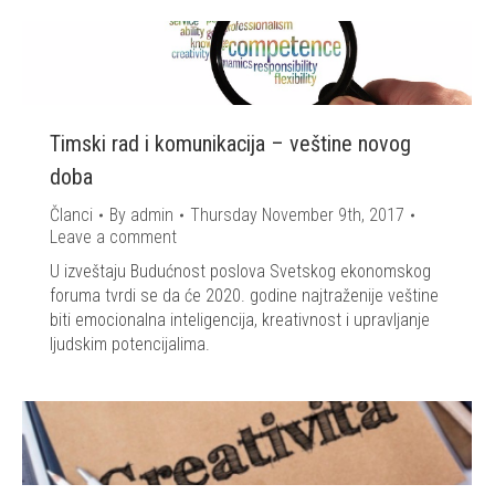
Timski rad i komunikacija – veštine novog
doba
Članci
By
admin
Thursday November 9th, 2017
Leave a comment
U izveštaju Budućnost poslova Svetskog ekonomskog
foruma tvrdi se da će 2020. godine najtraženije veštine
biti emocionalna inteligencija, kreativnost i upravljanje
ljudskim potencijalima.