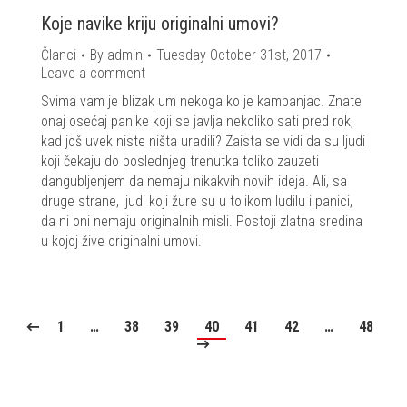
Koje navike kriju originalni umovi?
Članci
By
admin
Tuesday October 31st, 2017
Leave a comment
Svima vam je blizak um nekoga ko je kampanjac. Znate
onaj osećaj panike koji se javlja nekoliko sati pred rok,
kad još uvek niste ništa uradili? Zaista se vidi da su ljudi
koji čekaju do poslednjeg trenutka toliko zauzeti
dangubljenjem da nemaju nikakvih novih ideja. Ali, sa
druge strane, ljudi koji žure su u tolikom ludilu i panici,
da ni oni nemaju originalnih misli. Postoji zlatna sredina
u kojoj žive originalni umovi.
1
…
38
39
40
41
42
…
48