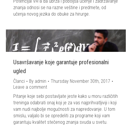
Potencijal VR-a da ubrza i poboljša učenje i zadržavanje
znanja odnosi se na razne veštine i predmete, od
učenja novog jezika do obuke za hirurge.
Usavršavanje koje garantuje profesionalni
ugled
Članci
By
admin
Thursday November 30th, 2017
Leave a comment
Pitanje koje sebi postavljate jeste kako u moru različitih
treninga odabrati onaj koji je za vas najprihvatljiviji i koji
vam nudi najbolje mogućnosti za napredovanje. U tom
smislu, valjalo bi se opredeliti za programe koji vam
garantuju kvalitet stečenog znanja svuda u svetu.