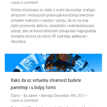
Leave a comment
Većina istraživača se slaže u oceni da postoje značajni
obrazovni i motivacioni potencijali korišćenja imerzivne
virtuelne realnosti u nastavi i učenju, da se na ovaj
način promoviše aktivno, saradničko i individualizovano
učenje, dok se konstruktivizam izdvaja kao najpogodnija
teorijska osnova za razvoj VR sadržaja, aplikacija i
iskustava.
Kako da uz virtuelnu stvarnost budete
pametniji i u boljoj formi
Članci
By
admin
Monday December 4th, 2017
Leave a comment