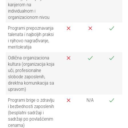
karijerom na
individualnom i
organizacionom nivou
Programi prepoznavanja
talenata i najboljih praksi
i njihovo nagrađivanje,
meritokratija
Odlična organizaciona
kultura (organizacija koja
uči, profesionalne
slobode zaposlenih,
direktna komunikacija sa
upravom)
Programi brige o zdravlju
N/A
i bezbednosti zaposlenih
(besplatni sadržaji i
sadržaji po povlašćenim
cenama)