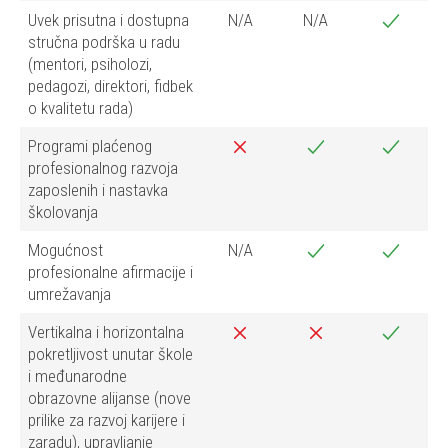
Uvek prisutna i dostupna
N/A
N/A
stručna podrška u radu
(mentori, psiholozi,
pedagozi, direktori, fidbek
o kvalitetu rada)
Programi plaćenog
profesionalnog razvoja
zaposlenih i nastavka
školovanja
Mogućnost
N/A
profesionalne afirmacije i
umrežavanja
Vertikalna i horizontalna
pokretljivost unutar škole
i međunarodne
obrazovne alijanse (nove
prilike za razvoj karijere i
zaradu), upravljanje