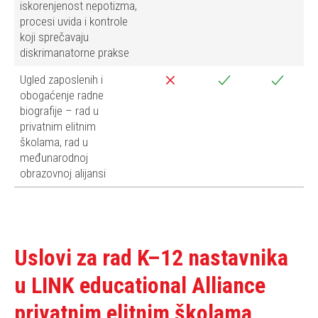
iskorenjenost nepotizma,
procesi uvida i kontrole
koji sprečavaju
diskrimanatorne prakse
Ugled zaposlenih i
obogaćenje radne
biografije – rad u
privatnim elitnim
školama, rad u
međunarodnoj
obrazovnoj alijansi
Uslovi za rad K–12 nastavnika
u LINK educational Alliance
privatnim elitnim školama