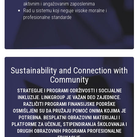
aktivnim i angažovanim zaposlenima
Rad u sistemu koji neguje visoke moralne i
profesionalne standarde
Sustainability and Connection with
Community
STRATEGIJE I PROGRAMI ODRŽIVOSTI I SOCIJALNE
INKLUZIJE. LINKGROUP JE VAŽAN DEO ZAJEDNICE.
RAZLIČITI PROGRAMI FINANSIJSKE PODRŠKE
OSMIŠLJENI SU DA PRUŽAJU POMOĆ ONIMA KOJIMA JE
POTREBNA. BESPLATNI OBRAZOVNI MATERIJALI I
PLATFORME ZA UČENJE, STIPENDIRANJA ŠKOLOVANJA I
DRUGIH OBRAZOVNIH PROGRAMA PROFESIONALNE