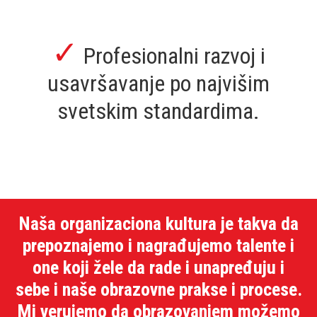
✓
Brojni besplatni benefiti,
povlastice, bonusi, nagrade.
Naša organizaciona kultura je takva da
prepoznajemo i nagrađujemo talente i
one koji žele da rade i unapređuju i
sebe i naše obrazovne prakse i procese.
Mi verujemo da obrazovanjem možemo