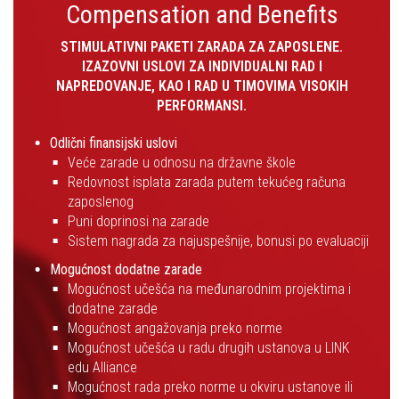
Compensation and Benefits
STIMULATIVNI PAKETI ZARADA ZA ZAPOSLENE.
IZAZOVNI USLOVI ZA INDIVIDUALNI RAD I
NAPREDOVANJE, KAO I RAD U TIMOVIMA VISOKIH
PERFORMANSI.
Odlični finansijski uslovi
Veće zarade u odnosu na državne škole
Redovnost isplata zarada putem tekućeg računa
zaposlenog
Puni doprinosi na zarade
Sistem nagrada za najuspešnije, bonusi po evaluaciji
Mogućnost dodatne zarade
Mogućnost učešća na međunarodnim projektima i
dodatne zarade
Mogućnost angažovanja preko norme
Mogućnost učešća u radu drugih ustanova u LINK
edu Alliance
Mogućnost rada preko norme u okviru ustanove ili