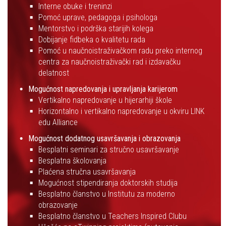
Interne obuke i treninzi
Pomoć uprave, pedagoga i psihologa
Mentorstvo i podrška starijih kolega
Dobijanje fidbeka o kvalitetu rada
Pomoć u naučnoistraživačkom radu preko internog
centra za naučnoistraživački rad i izdavačku
delatnost
Mogućnost napredovanja i upravljanja karijerom
Vertikalno napredovanje u hijerarhiji škole
Horizontalno i vertikalno napredovanje u okviru LINK
edu Alliance
Mogućnost dodatnog usavršavanja i obrazovanja
Besplatni seminari za stručno usavršavanje
Besplatna školovanja
Plaćena stručna usavršavanja
Mogućnost stipendiranja doktorskih studija
Besplatno članstvo u Institutu za moderno
obrazovanje
Besplatno članstvo u Teachers Inspired Clubu