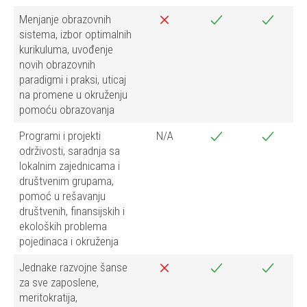
Menjanje obrazovnih
sistema, izbor optimalnih
kurikuluma, uvođenje
novih obrazovnih
paradigmi i praksi, uticaj
na promene u okruženju
pomoću obrazovanja
Programi i projekti
N/A
održivosti, saradnja sa
lokalnim zajednicama i
društvenim grupama,
pomoć u rešavanju
društvenih, finansijskih i
ekoloških problema
pojedinaca i okruženja
Jednake razvojne šanse
za sve zaposlene,
meritokratija,