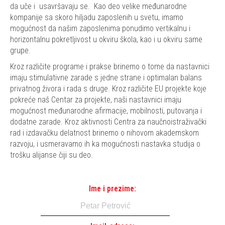
da uče i usavršavaju se. Kao deo velike međunarodne
kompanije sa skoro hiljadu zaposlenih u svetu, imamo
mogućnost da našim zaposlenima ponudimo vertikalnu i
horizontalnu pokretljivost u okviru škola, kao i u okviru same
grupe.
Kroz različite programe i prakse brinemo o tome da nastavnici
imaju stimulativne zarade s jedne strane i optimalan balans
privatnog živora i rada s druge. Kroz različite EU projekte koje
pokreće naš Centar za projekte, naši nastavnici imaju
mogućnost međunarodne afirmacije, mobilnosti, putovanja i
dodatne zarade. Kroz aktivnosti Centra za naučnoistraživački
rad i izdavačku delatnost brinemo o nihovom akademskom
razvoju, i usmeravamo ih ka mogućnosti nastavka studija o
trošku alijanse čiji su deo.
Ime i prezime: