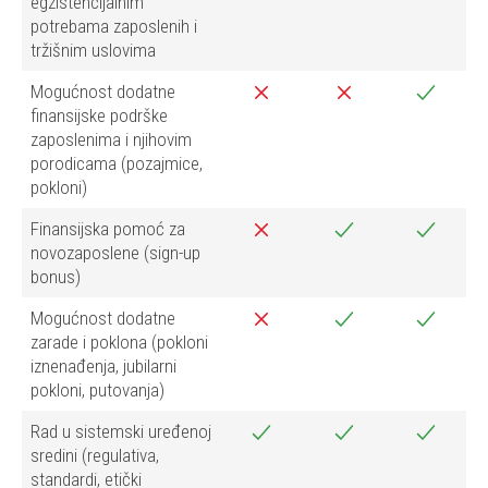
egzistencijalnim
potrebama zaposlenih i
tržišnim uslovima
Mogućnost dodatne
finansijske podrške
zaposlenima i njihovim
porodicama (pozajmice,
pokloni)
Finansijska pomoć za
novozaposlene (sign-up
bonus)
Mogućnost dodatne
zarade i poklona (pokloni
iznenađenja, jubilarni
pokloni, putovanja)
Rad u sistemski uređenoj
sredini (regulativa,
standardi, etički