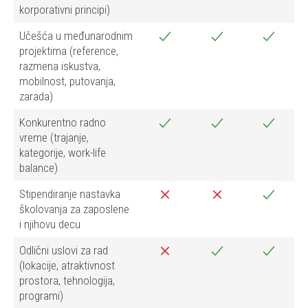
korporativni principi)
Učešća u međunarodnim
projektima (reference,
razmena iskustva,
mobilnost, putovanja,
zarada)
Konkurentno radno
vreme (trajanje,
kategorije, work-life
balance)
Stipendiranje nastavka
školovanja za zaposlene
i njihovu decu
Odlični uslovi za rad
(lokacije, atraktivnost
prostora, tehnologija,
programi)