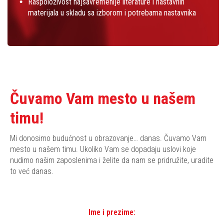
Raspoloživost najsavremenije literature i nastavnih
materijala u skladu sa izborom i potrebama nastavnika
Čuvamo Vam mesto u našem
timu!
Mi donosimo budućnost u obrazovanje… danas. Čuvamo Vam
mesto u našem timu. Ukoliko Vam se dopadaju uslovi koje
nudimo našim zaposlenima i želite da nam se pridružite, uradite
to već danas.
Ime i prezime: