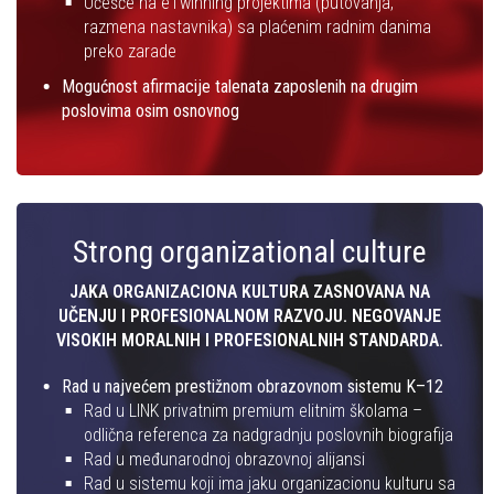
Učešće na eTwinning projektima (putovanja,
razmena nastavnika) sa plaćenim radnim danima
preko zarade
Mogućnost afirmacije talenata zaposlenih na drugim
poslovima osim osnovnog
Strong organizational culture
JAKA ORGANIZACIONA KULTURA ZASNOVANA NA
UČENJU I PROFESIONALNOM RAZVOJU. NEGOVANJE
VISOKIH MORALNIH I PROFESIONALNIH STANDARDA.
Rad u najvećem prestižnom obrazovnom sistemu K–12
Rad u LINK privatnim premium elitnim školama –
odlična referenca za nadgradnju poslovnih biografija
Rad u međunarodnoj obrazovnoj alijansi
Rad u sistemu koji ima jaku organizacionu kulturu sa