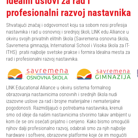
Idealni uslovi za rad i
profesionalni razvoj nastavnika
Shvatajući značaj i odgovornost koju sa sobom nosi profesija
nastavnika i rad u osnovnoj i srednjoj školi, LINK edu Alliance u
okviru svojih privatnih elitnih škola (Savremena osnovna škola,
Savremena gimnazija, International School i Visoka škola za IT-
ITHS) pratii najbolje svetske prakse i formira Idealna mesta za
rad i profesionalni razvoj nastavnika.
LINK Educational Alliance u okviru sistema formalnog
obrazovanja nastavnicima osnovnih i srednjih škola nudi
izazovne uslove za rad i brojne materijalne i nematerijalne
pogodonosti. Razmišljajući o potrebama nastavnika, krenuli
smo od ideje da našim nastavnicima stvorimo takav ambijent u
kom će se oni osećati prijatno i cenjeno. Kako bismo omogućili
njihov dalji profesionalno razvoj, odabrali smo za njih najbolje
hardware i softvere, obrazovne platforme koje će im mogućiti