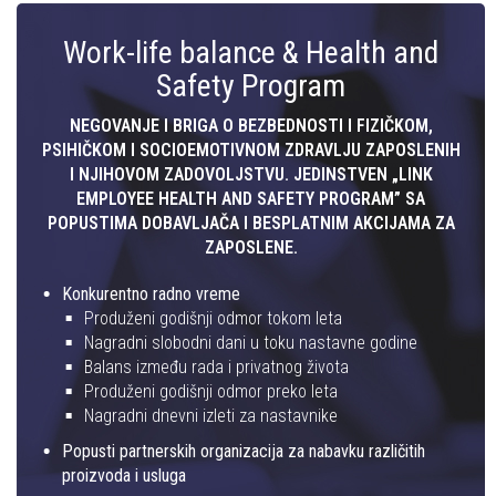
Work-life balance & Health and
Safety Program
NEGOVANJE I BRIGA O BEZBEDNOSTI I FIZIČKOM,
PSIHIČKOM I SOCIOEMOTIVNOM ZDRAVLJU ZAPOSLENIH
I NJIHOVOM ZADOVOLJSTVU. JEDINSTVEN „LINK
EMPLOYEE HEALTH AND SAFETY PROGRAM” SA
POPUSTIMA DOBAVLJAČA I BESPLATNIM AKCIJAMA ZA
ZAPOSLENE.
Konkurentno radno vreme
Produženi godišnji odmor tokom leta
Nagradni slobodni dani u toku nastavne godine
Balans između rada i privatnog života
Produženi godišnji odmor preko leta
Nagradni dnevni izleti za nastavnike
Popusti partnerskih organizacija za nabavku različitih
proizvoda i usluga