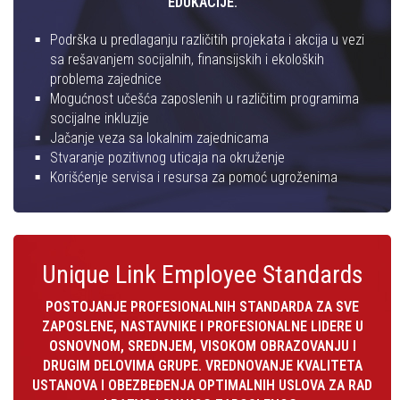
EDUKACIJE.
Podrška u predlaganju različitih projekata i akcija u vezi
sa rešavanjem socijalnih, finansijskih i ekoloških
problema zajednice
Mogućnost učešća zaposlenih u različitim programima
socijalne inkluzije
Jačanje veza sa lokalnim zajednicama
Stvaranje pozitivnog uticaja na okruženje
Korišćenje servisa i resursa za pomoć ugroženima
Unique Link Employee Standards
POSTOJANJE PROFESIONALNIH STANDARDA ZA SVE
ZAPOSLENE, NASTAVNIKE I PROFESIONALNE LIDERE U
OSNOVNOM, SREDNJEM, VISOKOM OBRAZOVANJU I
DRUGIM DELOVIMA GRUPE. VREDNOVANJE KVALITETA
USTANOVA I OBEZBEĐENJA OPTIMALNIH USLOVA ZA RAD