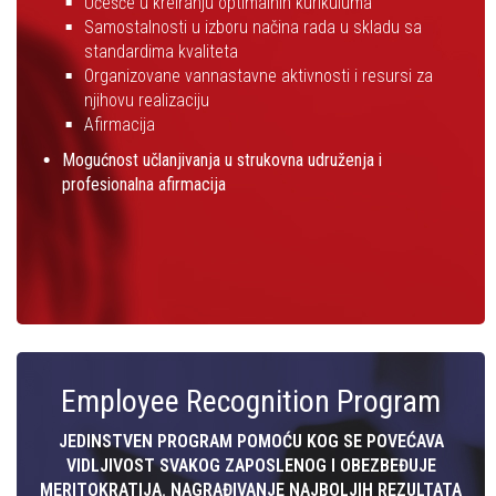
Učešće u kreiranju optimalnih kurikuluma
Samostalnosti u izboru načina rada u skladu sa
standardima kvaliteta
Organizovane vannastavne aktivnosti i resursi za
njihovu realizaciju
Afirmacija
Mogućnost učlanjivanja u strukovna udruženja i
profesionalna afirmacija
Employee Recognition Program
JEDINSTVEN PROGRAM POMOĆU KOG SE POVEĆAVA
VIDLJIVOST SVAKOG ZAPOSLENOG I OBEZBEĐUJE
MERITOKRATIJA. NAGRAĐIVANJE NAJBOLJIH REZULTATA