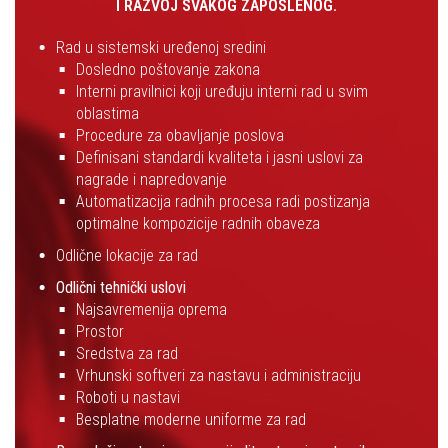
I RAZVOJ SVAKOG ZAPOSLENOG.
Rad u sistemski uređenoj sredini
Dosledno poštovanje zakona
Interni pravilnici koji uređuju interni rad u svim
oblastima
Procedure za obavljanje poslova
Definisani standardi kvaliteta i jasni uslovi za
nagrade i napredovanje
Automatizacija radnih procesa radi postizanja
optimalne kompozicije radnih obaveza
Odlične lokacije za rad
Odlični tehnički uslovi
Najsavremenija oprema
Prostor
Sredstva za rad
Vrhunski softveri za nastavu i administraciju
Roboti u nastavi
Besplatne moderne uniforme za rad