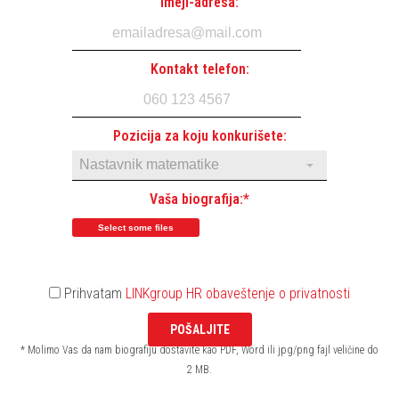
Imejl-adresa:
Kontakt telefon:
Pozicija za koju konkurišete:
Vaša biografija:*
Prihvatam
LINKgroup HR obaveštenje o privatnosti
* Molimo Vas da nam biografiju dostavite kao PDF, Word ili jpg/png fajl veličine do
2 MB.