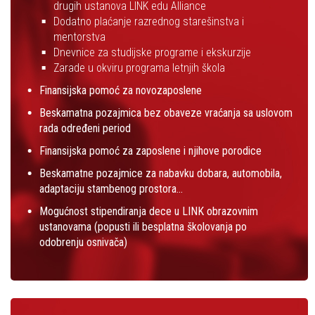
drugih ustanova LINK edu Alliance
Dodatno plaćanje razrednog starešinstva i
mentorstva
Dnevnice za studijske programe i ekskurzije
Zarade u okviru programa letnjih škola
Finansijska pomoć za novozaposlene
Beskamatna pozajmica bez obaveze vraćanja sa uslovom
rada određeni period
Finansijska pomoć za zaposlene i njihove porodice
Beskamatne pozajmice za nabavku dobara, automobila,
adaptaciju stambenog prostora…
Mogućnost stipendiranja dece u LINK obrazovnim
ustanovama (popusti ili besplatna školovanja po
odobrenju osnivača)