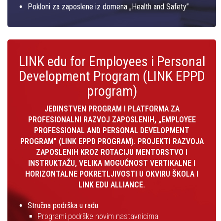
Pokloni za zaposlene iz domena „Health and Safety”
LINK edu for Employees i Personal
Development Program (LINK EPPD
program)
JEDINSTVEN PROGRAM I PLATFORMA ZA
PROFESIONALNI RAZVOJ ZAPOSLENIH, „EMPLOYEE
PROFESSIONAL AND PERSONAL DEVELOPMENT
PROGRAM” (LINK EPPD PROGRAM). PROJEKTI RAZVOJA
ZAPOSLENIH KROZ ROTACIJU MENTORSTVO I
INSTRUKTAŽU, VELIKA MOGUĆNOST VERTIKALNE I
HORIZONTALNE POKRETLJIVOSTI U OKVIRU ŠKOLA I
LINK EDU ALLIANCE.
Stručna podrška u radu
Programi podrške novim nastavnicima