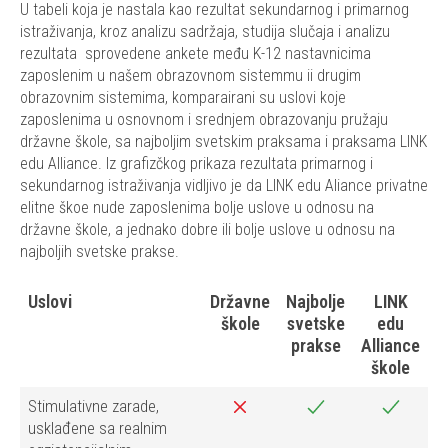
U tabeli koja je nastala kao rezultat sekundarnog i primarnog
istraživanja, kroz analizu sadržaja, studija slučaja i analizu
rezultata sprovedene ankete među K-12 nastavnicima
zaposlenim u našem obrazovnom sistemmu ii drugim
obrazovnim sistemima, komparairani su uslovi koje
zaposlenima u osnovnom i srednjem obrazovanju pružaju
državne škole, sa najboljim svetskim praksama i praksama LINK
edu Alliance. Iz grafizčkog prikaza rezultata primarnog i
sekundarnog istraživanja vidljivo je da LINK edu Aliance privatne
elitne škoe nude zaposlenima bolje uslove u odnosu na
državne škole, a jednako dobre ili bolje uslove u odnosu na
najboljih svetske prakse.
Uslovi
Državne
Najbolje
LINK
škole
svetske
edu
prakse
Alliance
škole
Stimulativne zarade,
usklađene sa realnim