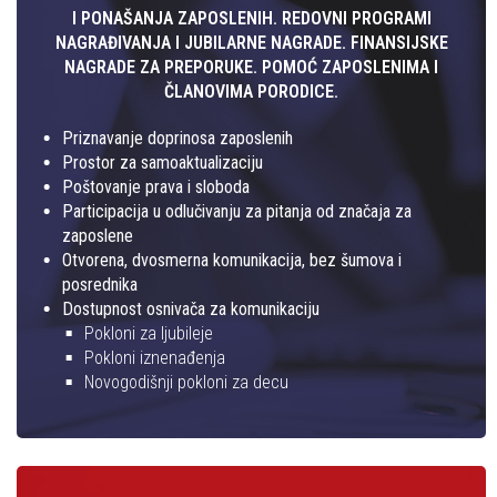
I PONAŠANJA ZAPOSLENIH. REDOVNI PROGRAMI
NAGRAĐIVANJA I JUBILARNE NAGRADE. FINANSIJSKE
NAGRADE ZA PREPORUKE. POMOĆ ZAPOSLENIMA I
ČLANOVIMA PORODICE.
Priznavanje doprinosa zaposlenih
Prostor za samoaktualizaciju
Poštovanje prava i sloboda
Participacija u odlučivanju za pitanja od značaja za
zaposlene
Otvorena, dvosmerna komunikacija, bez šumova i
posrednika
Dostupnost osnivača za komunikaciju
Pokloni za ljubileje
Pokloni iznenađenja
Novogodišnji pokloni za decu