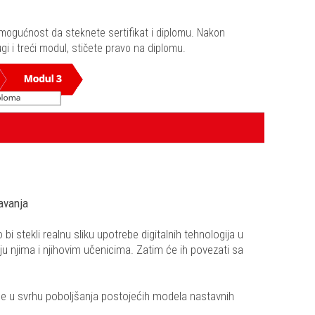
mogućnost da steknete sertifikat i diplomu. Nakon
gi i treći modul, stičete pravo na diplomu.
avanja
i stekli realnu sliku upotrebe digitalnih tehnologija u
ju njima i njihovim učenicima. Zatim će ih povezati sa
ebe u svrhu poboljšanja postojećih modela nastavnih