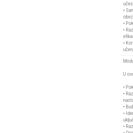
učest
• Sa
obez
• Pok
• Raz
efika
• Kor
učen
Modul
U ovo
• Pok
• Raz
nasta
• Bud
• Ide
uklju
• Raz
• Oc