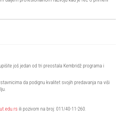
pišite još jedan od tri preostala Kembridž programa i
stavnicima da podignu kvalitet svojih predavanja na viši
lju.
tut.edu.rs
ili pozivom na broj: 011/40-11-260.