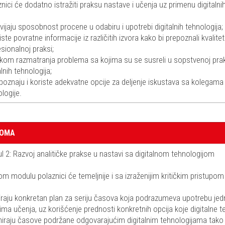
nici će dodatno istražiti praksu nastave i učenja uz primenu digitalni
vijaju sposobnost procene u odabiru i upotrebi digitalnih tehnologija;
iste povratne informacije iz različitih izvora kako bi prepoznali kvalit
sionalnoj praksi;
likom razmatranja problema sa kojima su se susreli u sopstvenoj praksi
alnih tehnologija;
poznaju i koriste adekvatne opcije za deljenje iskustava sa kolegama k
logije.
LOMA
 2: Razvoj analitičke prakse u nastavi sa digitalnom tehnologijom
m modulu polaznici će temeljnije i sa izraženijim kritičkim pristupom 
iraju konkretan plan za seriju časova koja podrazumeva upotrebu jedne
vima učenja, uz korišćenje prednosti konkretnih opcija koje digitalne
niraju časove podržane odgovarajućim digitalnim tehnologijama tako d