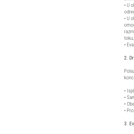
• U o
odre
• U o
omog
razme
toku;
• Eva
2. Dr
Polaz
konce
• Isp
• Sa
• Obe
• Pro
3. Ev