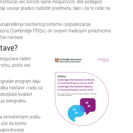
institucije već koriste njene mogućnosti, dok pedagozi
je usvoje gradivo različitih predmeta, tako i da to rade na
 unapređenja nastavnog sistema i popularizacije
 razvoj (Cambridge PDQs), on svojom tradicijom polaznicima
ične nastave.
stave?
, omogućava našim
nstvu, pošto već
lingvalan program daju
dika nastave i rada sa
boljšate kvalitet
ju bilingvalnu
na nematernjem jeziku.
i uče da bismo
i napredovanje.