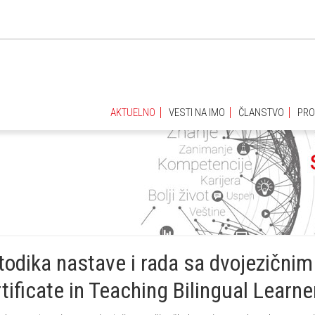
AKTUELNO
VESTI NA IMO
ČLANSTVO
PRO
AKTUELNO
VESTI NA IMO
ČLANSTVO
PRO
odika nastave i rada sa dvojezični
tificate in Teaching Bilingual Learne