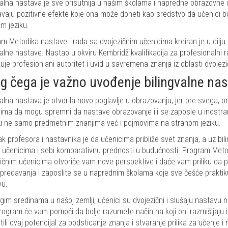
valna nastava je sve prisutnija u našim školama i napredne obrazovne 
vaju pozitivne efekte koje ona može doneti kao sredstvo da učenici bol
m jeziku.
m Metodika nastave i rada sa dvojezičnim učenicima kreiran je u cilju
valne nastave. Nastao u okviru Kembridž kvalifikacija za profesionalni
uje profesionlani autoritet i uvid u savremena znanja iz oblasti dvojez
g čega je važno uvođenje bilingvalne na
valna nastava je otvorila novo poglavlje u obrazovanju, jer pre svega
ima da mogu spremni da nastave obrazovanje ili se zaposle u inostra
u ne samo predmetnim znanjima već i pojmovima na stranom jeziku.
k profesora i nastavnika je da učenicima približe svet znanja, a uz bi
 učenicima i sebi komparativnu prednosti u budućnosti. Program Meto
ičnim učenicima otvoriće vam nove perspektive i daće vam priliku da po
 predavanja i zaposlite se u naprednim školama koje sve češće praktiku
vu.
im sredinama u našoj zemlji, učenici su dvojezični i slušaju nastavu 
rogram će vam pomoći da bolje razumete način na koji oni razmišljaju 
stili ovaj potencijal za podsticanje znanja i stvaranje prilika za učenje 