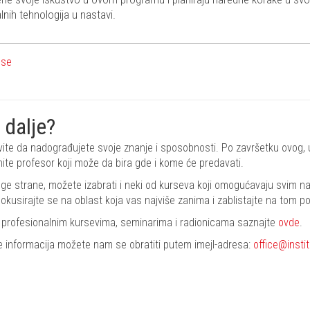
alnih tehnologija u nastavi.
 se
 dalje?
ite da nadograđujete svoje znanje i sposobnosti. Po završetku ovog, u
ite profesor koji može da bira gde i kome će predavati.
ge strane, možete izabrati i neki od kurseva koji omogućavaju svim na
Fokusirajte se na oblast koja vas najviše zanima i zablistajte na tom po
 profesionalnim kursevima, seminarima i radionicama saznajte
ovde
.
e informacija možete nam se obratiti putem imejl-adresa:
office@insti