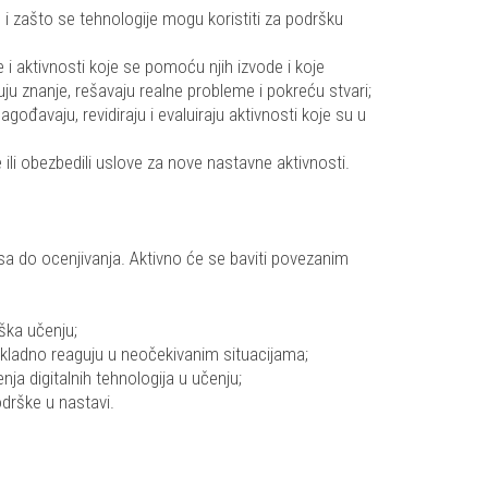
o i zašto se tehnologije mogu koristiti za podršku
i aktivnosti koje se pomoću njih izvode i koje
u znanje, rešavaju realne probleme i pokreću stvari;
gođavaju, revidiraju i evaluiraju aktivnosti koje su u
 ili obezbedili uslove za nove nastavne aktivnosti.
asa do ocenjivanja. Aktivno će se baviti povezanim
rška učenju;
ikladno reaguju u neočekivanim situacijama;
nja digitalnih tehnologija u učenju;
odrške u nastavi.