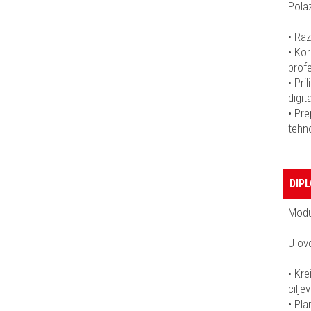
Polaz
• Raz
• Kor
profe
• Pri
digit
• Pre
tehno
DIP
Modul
U ovo
• Kre
cilje
• Pla