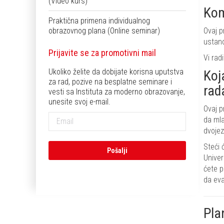
(Video kurs)
Kom
Praktična primena individualnog
obrazovnog plana (Online seminar)
Ovaj p
ustan
Prijavite se za promotivni mail
Vi rad
Ukoliko želite da dobijate korisna uputstva
Koj
za rad, pozive na besplatne seminare i
rad
vesti sa Instituta za moderno obrazovanje,
unesite svoj e-mail.
Ovaj p
da mla
dvojez
Steći 
Univer
ćete p
da eva
Pla