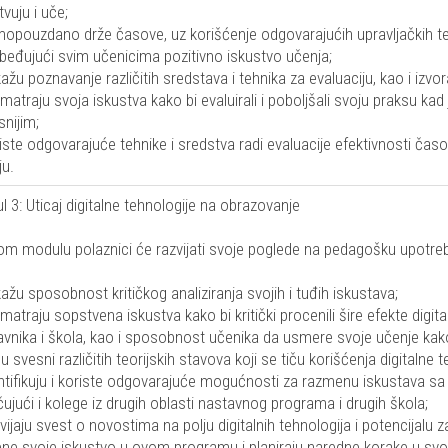
vuju i uče;
mopouzdano drže časove, uz korišćenje odgovarajućih upravljačkih te
beđujući svim učenicima pozitivno iskustvo učenja;
ažu poznavanje različitih sredstava i tehnika za evaluaciju, kao i izvo
matraju svoja iskustva kako bi evaluirali i poboljšali svoju praksu kad 
snijim;
iste odgovarajuće tehnike i sredstva radi evaluacije efektivnosti časo
ju.
 3: Uticaj digitalne tehnologije na obrazovanje
m modulu polaznici će razvijati svoje poglede na pedagošku upotrebu di
ažu sposobnost kritičkog analiziranja svojih i tuđih iskustava;
matraju sopstvena iskustva kako bi kritički procenili šire efekte digi
vnika i škola, kao i sposobnost učenika da usmere svoje učenje kako u
u svesni različitih teorijskih stavova koji se tiču korišćenja digitalne
ntifikuju i koriste odgovarajuće mogućnosti za razmenu iskustava s
čujući i kolege iz drugih oblasti nastavnog programa i drugih škola;
vijaju svest o novostima na polju digitalnih tehnologija i potencijalu 
ene svoje iskustvo u ovom programu i planiraju naredne korake u svo