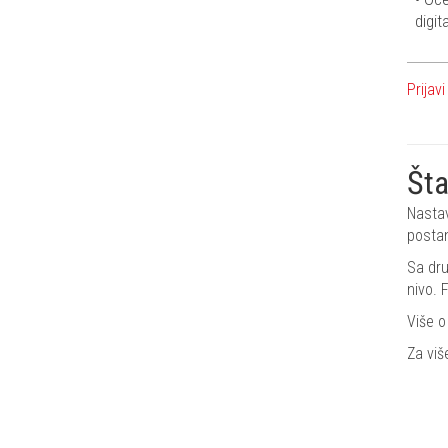
digit
Prijavi
Šta
Nastav
postan
Sa dru
nivo. 
Više o
Za viš