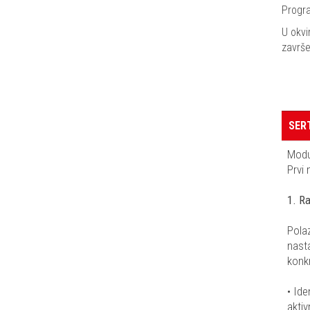
Progra
U okvi
završe
SER
Modul
Prvi 
1. R
Polaz
nasta
konkr
• Ide
aktiv