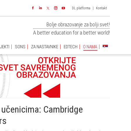
DL platforma
|
Kontakt
JEKTI
SONS
ZA NASTAVNIKE
EDTECH
O NAMA
Facebook
Linkedin
Instagram
YouTube
Bolje obrazovanje za bolji svet!
A better education for a better world!
JEKTI
SONS
ZA NASTAVNIKE
EDTECH
O NAMA
m učenicima: Cambridge
rs