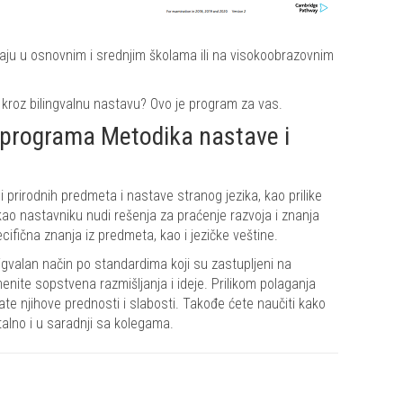
aju u osnovnim i srednjim školama ili na visokoobrazovnim
i kroz bilingvalnu nastavu? Ovo je program za vas.
u programa Metodika nastave i
prirodnih predmeta i nastave stranog jezika, kao prilike
kao nastavniku nudi rešenja za praćenje razvoja i znanja
ifična znanja iz predmeta, kao i jezičke veštine.
igvalan način po standardima koji su zastupljeni na
imenite sopstvena razmišljanja i ideje. Prilikom polaganja
e njihove prednosti i slabosti. Takođe ćete naučiti kako
lno i u saradnji sa kolegama.