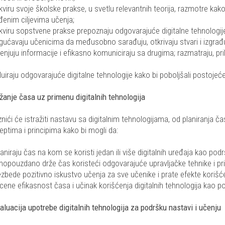
kviru svoje školske prakse, u svetlu relevantnih teorija, razmotre kak
đenim ciljevima učenja;
kviru sopstvene prakse prepoznaju odgovarajuće digitalne tehnologije 
ućavaju učenicima da međusobno sarađuju, otkrivaju stvari i izgrađuj
njuju informacije i efikasno komuniciraju sa drugima; razmatraju, prila
luiraju odgovarajuće digitalne tehnologije kako bi poboljšali postojeće
žanje časa uz primenu digitalnih tehnologija
nići će istražiti nastavu sa digitalnim tehnologijama, od planiranja č
ptima i principima kako bi mogli da:
laniraju čas na kom se koristi jedan ili više digitalnih uređaja kao pod
mopouzdano drže čas koristeći odgovarajuće upravljačke tehnike i pr
zbede pozitivno iskustvo učenja za sve učenike i prate efekte korišće
cene efikasnost časa i učinak korišćenja digitalnih tehnologija kao p
aluacija upotrebe digitalnih tehnologija za podršku nastavi i učenju