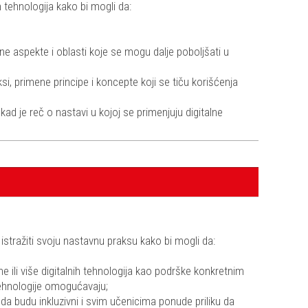
h tehnologija kako bi mogli da:
etne aspekte i oblasti koje se mogu dalje poboljšati u
, primene principe i koncepte koji se tiču korišćenja
ad je reč o nastavi u kojoj se primenjuju digitalne
istražiti svoju nastavnu praksu kako bi mogli da:
 ili više digitalnih tehnologija kao podrške konkretnim
 tehnologije omogućavaju;
a budu inkluzivni i svim učenicima ponude priliku da