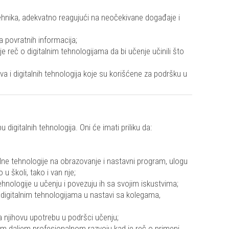
hnika, adekvatno reagujući na neočekivane događaje i
ra povratnih informacija;
je reč o digitalnim tehnologijama da bi učenje učinili što
va i digitalnih tehnologija koje su korišćene za podršku u
gitalnih tehnologija. Oni će imati priliku da:
talne tehnologije na obrazovanje i nastavni program, ulogu
 školi, tako i van nje;
 tehnologije u učenju i povezuju ih sa svojim iskustvima;
a digitalnim tehnologijama u nastavi sa kolegama,
za njihovu upotrebu u podršci učenju;
m daljem profesionalnom razvoju kad je reč o primeni