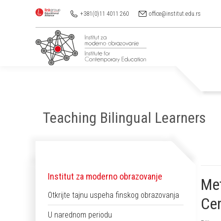
+381(0)11 4011 260
office@institut.edu.rs
Teaching Bilingual Learners
You are here:
Institut za moderno obrazovanje
Met
Otkrijte tajnu uspeha finskog obrazovanja
Cer
U narednom periodu