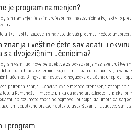
e je program namenjen?
rogram namenjen je svim profesorima i nastavnicima koji aktivno pred
ovama.
ite u školi, volite izazove, i smatrate da vaš predmet možete unapredit
a znanja i veštine ćete savladati u okvir
a sa dvojezičnim učenicima?
rogram vam nudi nove perspektive za povezivanje nastave društvenih i 
di ljudi odmah usvoje termine koji će im trebati u budućnosti, a vama 
ičnih učenika. Bilingvalna nastava omogućava da učenik unapredi i spec
ćete potrebna znanja i usavršiti svoje metode prenošenja znanja na bil
zitetu u Kembridžu, i imaćete priliku da jasno artikulišete i u praksi pr
okazati da razumete značajne pojmove i principe, da umete da sagledat
luacijom sopstvene prakse nastavite usavršavanje i ubuduće, samosta
n i program