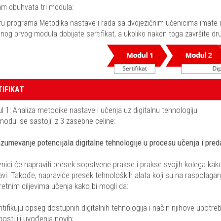
m obuhvata tri modula:
ru programa Metodika nastave i rada sa dvojezičnim učenicima imate 
nog prvog modula dobijate sertifikat, a ukoliko nakon toga završite dru
TIFIKAT
 1: Analiza metodike nastave i učenja uz digitalnu tehnologiju
modul se sastoji iz 3 zasebne celine:
azumevanje potencijala digitalne tehnologije u procesu učenja i pred
nici će napraviti presek sopstvene prakse i prakse svojih kolega kako b
vi. Takođe, napraviće presek tehnoloških alata koji su na raspolagan
etnim ciljevima učenja kako bi mogli da:
ntifikuju opseg dostupnih digitalnih tehnologija i način njihove upotr
nosti ili uvođenja novih;