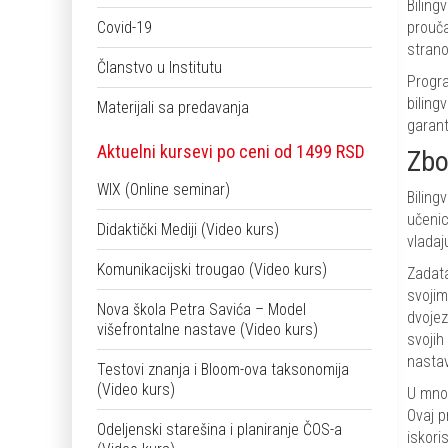
Biling
Covid-19
prouča
strano
Članstvo u Institutu
Progra
biling
Materijali sa predavanja
garant
Aktuelni kursevi po ceni od 1499 RSD
Zbo
WIX (Online seminar)
Biling
učenic
Didaktički Mediji (Video kurs)
vladaj
Komunikacijski trougao (Video kurs)
Zadata
svojim
Nova škola Petra Savića – Model
dvojez
višefrontalne nastave (Video kurs)
svojih
nasta
Testovi znanja i Bloom-ova taksonomija
(Video kurs)
U mnog
Ovaj p
Odeljenski starešina i planiranje ČOS-a
iskori