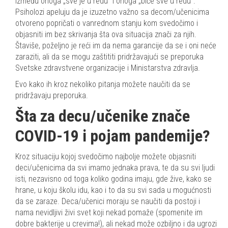
između onoga „sve je u redu” i onoga „biće sve u redu”.
Psiholozi apeluju da je izuzetno važno sa decom/učenicima
otvoreno popričati o vanrednom stanju kom svedočimo i
objasniti im bez skrivanja šta ova situacija znači za njih.
Štaviše, poželjno je reći im da nema garancije da se i oni neće
zaraziti, ali da se mogu zaštititi pridržavajući se preporuka
Svetske zdravstvene organizacije i Ministarstva zdravlja.
Evo kako ih kroz nekoliko pitanja možete naučiti da se
pridržavaju preporuka.
Šta za decu/učenike znače
COVID-19 i pojam pandemije?
Kroz situaciju kojoj svedočimo najbolje možete objasniti
deci/učenicima da svi imamo jednaka prava, te da su svi ljudi
isti, nezavisno od toga koliko godina imaju, gde žive, kako se
hrane, u koju školu idu, kao i to da su svi sada u mogućnosti
da se zaraze. Deca/učenici moraju se naučiti da postoji i
nama nevidljivi živi svet koji nekad pomaže (spomenite im
dobre bakterije u crevima!), ali nekad može ozbiljno i da ugrozi