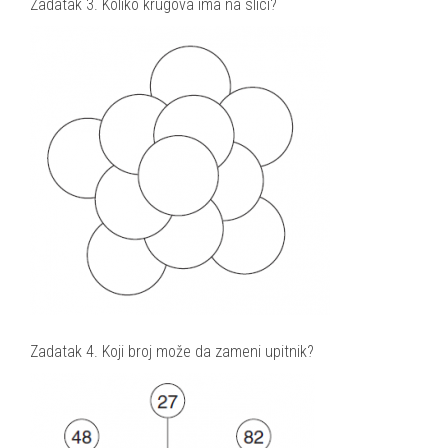
Zadatak 3. Koliko krugova ima na slici?
Zadatak 4. Koji broj može da zameni upitnik?