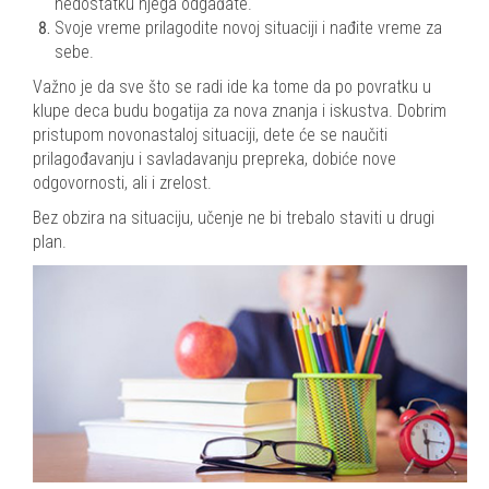
nedostatku njega odgađate.
Svoje vreme prilagodite novoj situaciji i nađite vreme za
sebe.
Važno je da sve što se radi ide ka tome da po povratku u
klupe deca budu bogatija za nova znanja i iskustva. Dobrim
pristupom novonastaloj situaciji, dete će se naučiti
prilagođavanju i savladavanju prepreka, dobiće nove
odgovornosti, ali i zrelost.
Bez obzira na situaciju, učenje ne bi trebalo staviti u drugi
plan.