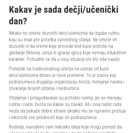
Kakav je sada dečji/učenički
dan?
Nikako ne smete dozvoliti deci/učenicima da izgube rutinu
koju su imali pre početka vanrednog stanja. Ne smete im
dozvoliti ni da vreme koje provode kod kuće potroše na
gledanje filmova, serija ili igranje igrica koje nemaju edukativni
karakter. Potrudite se da u ovoj situaciji oni što više nauče.
Prelazak sa tradicionalnog učenja na učenje od kuće
deci/učenicima doneo je nove promene. To je izazov koji
podrazumeva drugačiju organizaciju života, menjanje navika i
otvaranje brojnih pitanja i nedoumica.
Strpljenje i prilagođavanje su potrebni svima, jer se menjaju
rutina i način života na kakav su navikli. Ali i ovaj način rada
može da pokaže dobre strane ukoliko mu se ispravno pristupi
i iskoriste sve prednosti koje on podrazumeva.
Roditelji, navodimo vam nekoliko ideja koje mogu pomoći da