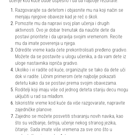
učenje kod kuće bude uspešno i da da najbolje rezultate:
Razgovarajte sa detetom i objasnite mu na koji način se
menjaju njegove obaveze kad je reč o školi.
Pomozite mu da napravi svoj plan učenja i drugih
aktivnosti. Ovo je dobar trenutak da naučite dete da
postavi prioritete i da upravlja svojim vremenom. Recite
mu da imate poverenja u njega.
Odredite vreme kada ćete prekontrolisati pređeno gradivo.
Možete da se postavite u ulogu učenika, a da vam dete iz
uloge nastavnika ispriča gradivo.
Ukoliko i vi radite od kuće, organizujte se tako da dete uči
dok vi radite. Ličnim primerom ćete najbolje pokazati
detetu kako da se postavi prema svojim obavezama.
Roditelji koji imaju više od jednog deteta stariju decu mogu
uključiti u rad sa mlađom.
Iskoristite vreme kod kuće da više razgovarate, napravite
zajedničke planove.
Zajedno se možete posvetiti stvaranju novih navika, kao
što su vežbanje, šetnja, učenje nekog stranog jezika,
čitanje. Sada imate više vremena za sve ono što u