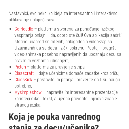
Nastavnici, evo nekoliko ideja za interesantno i interaktivno
oblikovanje onlajn-časova:
Go Noodle
– platforma stvorena za pohađanje fizičkog
vaspitanja onlajn – da, dobro ste čuli! Ova aplikacija sadrži
stotine unapred snimljenih, prilagođenih video-zapisa
dizajniranih da se deca fizički pokrenu. Postoji i pregršt
video-snimaka posebno napravljenih da upoznaju decu sa
pravilnim vežbama i disanjem;
Pixton
– platforma za pravljenje stripa;
Classcraft
– dajte učenicima domaće zadatke kroz priču;
ClassKick
– postavite im pitanja i proverite da li su naučili
potrebno;
Mysimpleshow
– napravite im interesantne prezentacije
koristeći slike i tekst, a ujedno proverite i njihovo znanje
stranog jezika.
Koja je pouka vanrednog
stanja za decu/učenike?