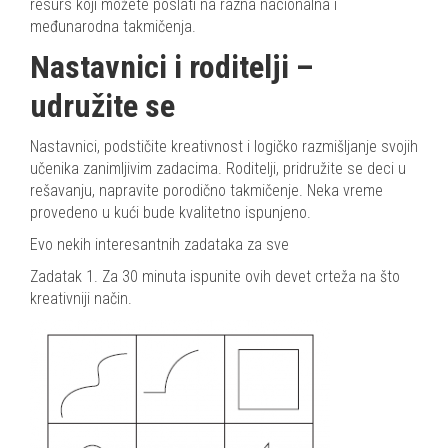
resurs koji možete poslati na razna nacionalna i
međunarodna takmičenja.
Nastavnici i roditelji –
udružite se
Nastavnici, podstičite kreativnost i logičko razmišljanje svojih
učenika zanimljivim zadacima. Roditelji, pridružite se deci u
rešavanju, napravite porodično takmičenje. Neka vreme
provedeno u kući bude kvalitetno ispunjeno.
Evo nekih interesantnih zadataka za sve
Zadatak 1. Za 30 minuta ispunite ovih devet crteža na što
kreativniji način.