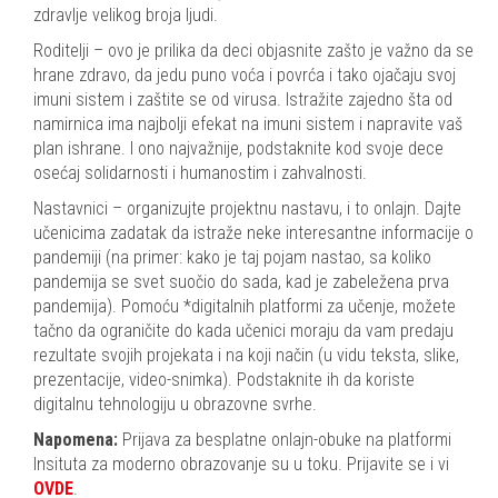
zdravlje velikog broja ljudi.
Roditelji – ovo je prilika da deci objasnite zašto je važno da se
hrane zdravo, da jedu puno voća i povrća i tako ojačaju svoj
imuni sistem i zaštite se od virusa. Istražite zajedno šta od
namirnica ima najbolji efekat na imuni sistem i napravite vaš
plan ishrane. I ono najvažnije, podstaknite kod svoje dece
osećaj solidarnosti i humanostim i zahvalnosti.
Nastavnici – organizujte projektnu nastavu, i to onlajn. Dajte
učenicima zadatak da istraže neke interesantne informacije o
pandemiji (na primer: kako je taj pojam nastao, sa koliko
pandemija se svet suočio do sada, kad je zabeležena prva
pandemija). Pomoću *digitalnih platformi za učenje, možete
tačno da ograničite do kada učenici moraju da vam predaju
rezultate svojih projekata i na koji način (u vidu teksta, slike,
prezentacije, video-snimka). Podstaknite ih da koriste
digitalnu tehnologiju u obrazovne svrhe.
Napomena:
Prijava za besplatne onlajn-obuke na platformi
Insituta za moderno obrazovanje su u toku. Prijavite se i vi
OVDE
.