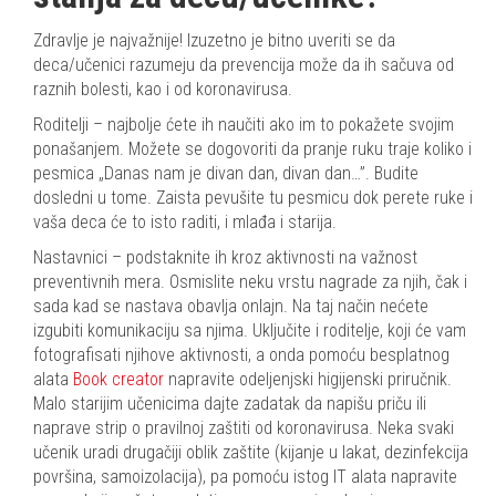
Zdravlje je najvažnije! Izuzetno je bitno uveriti se da
deca/učenici razumeju da prevencija može da ih sačuva od
raznih bolesti, kao i od koronavirusa.
Roditelji – najbolje ćete ih naučiti ako im to pokažete svojim
ponašanjem. Možete se dogovoriti da pranje ruku traje koliko i
pesmica „Danas nam je divan dan, divan dan…”. Budite
dosledni u tome. Zaista pevušite tu pesmicu dok perete ruke i
vaša deca će to isto raditi, i mlađa i starija.
Nastavnici – podstaknite ih kroz aktivnosti na važnost
preventivnih mera. Osmislite neku vrstu nagrade za njih, čak i
sada kad se nastava obavlja onlajn. Na taj način nećete
izgubiti komunikaciju sa njima. Uključite i roditelje, koji će vam
fotografisati njihove aktivnosti, a onda pomoću besplatnog
alata
Book creator
napravite odeljenjski higijenski priručnik.
Malo starijim učenicima dajte zadatak da napišu priču ili
naprave strip o pravilnoj zaštiti od koronavirusa. Neka svaki
učenik uradi drugačiji oblik zaštite (kijanje u lakat, dezinfekcija
površina, samoizolacija), pa pomoću istog IT alata napravite