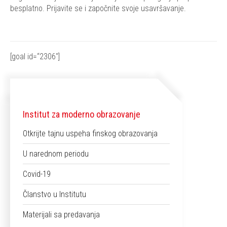
besplatno. Prijavite se i započnite svoje usavršavanje.
[goal id=“2306″]
Institut za moderno obrazovanje
Otkrijte tajnu uspeha finskog obrazovanja
U narednom periodu
Covid-19
Članstvo u Institutu
Materijali sa predavanja