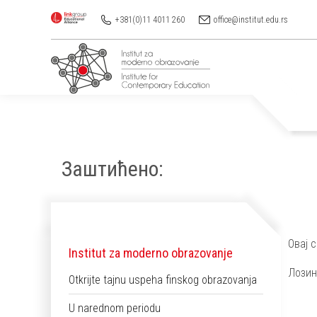
+381(0)11 4011 260
office@institut.edu.rs
Заштићено:
You are here:
Овај 
Institut za moderno obrazovanje
Лозин
Otkrijte tajnu uspeha finskog obrazovanja
U narednom periodu