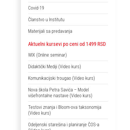
Covid-19
Članstvo u Institutu
Materijali sa predavanja
Aktuelni kursevi po ceni od 1499 RSD
WIX (Online seminar)
Didaktički Mediji (Video kurs)
Komunikacijski trougao (Video kurs)
Nova škola Petra Savića – Model
višefrontalne nastave (Video kurs)
Testovi znanja i Bloom-ova taksonomija
(Video kurs)
Odeljenski starešina i planiranje ČOS-a