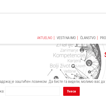
AKTUELNO
VESTI NA IMO
ČLANSTVO
PRO
AKTUELNO
VESTI NA IMO
ČLANSTVO
PRO
садржај је заштићен лозинком. Да бисте га видели, молимо вас да 
ка: