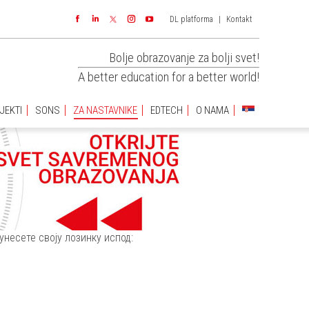
DL platforma
|
Kontakt
JEKTI
SONS
ZA NASTAVNIKE
EDTECH
O NAMA
Facebook
Linkedin
Instagram
YouTube
Bolje obrazovanje za bolji svet!
A better education for a better world!
JEKTI
SONS
ZA NASTAVNIKE
EDTECH
O NAMA
унесете своју лозинку испод: