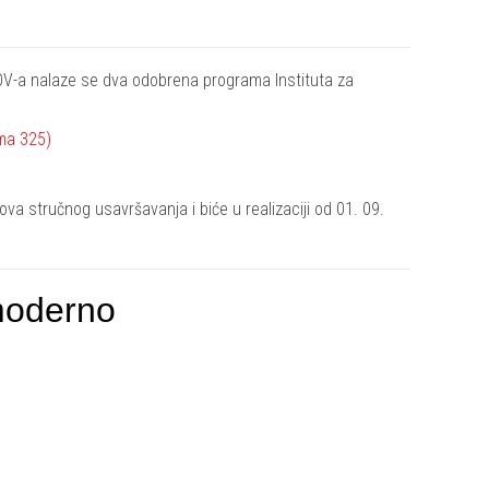
V-a nalaze se dva odobrena programa Instituta za
ama 325)
va stručnog usavršavanja i biće u realizaciji od 01. 09.