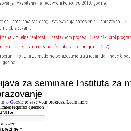
zovanja i vaspitanja na redovnom konkursu 2018. godine.
talogu programa stručnog usavršavanja zaposlenih u obrazovanju ZUO
rno obrazovanje:
imena virtuelne realnosti u nastavnom procesu (kataloški broj progr
ojektno orijentisana nastava (kataloški broj programa 562)
programi Instituta za moderno obrazovanje traju jedan dan, nose 8 bodo
. godine.