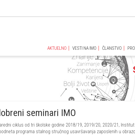
AKTUELNO
VESTI NA IMO
ČLANSTVO
PRO
AKTUELNO
VESTI NA IMO
ČLANSTVO
PRO
obreni seminari IMO
aredni ciklus od tri školske godine 2018/19, 2019/20, 2020/21, Institu
podneta programa stalnog stručnog usavršavanja zaposlenih u obrazo