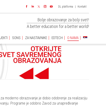
DL platforma
|
Kontakt
JEKTI
SONS
ZA NASTAVNIKE
EDTECH
O NAMA
Facebook
Linkedin
Instagram
YouTube
Bolje obrazovanje za bolji svet!
A better education for a better world!
JEKTI
SONS
ZA NASTAVNIKE
EDTECH
O NAMA
t za moderno obrazovanje je dobio odobrenje za realizaciju
vanju. Programe je odobrio Zavod za unapređivanje