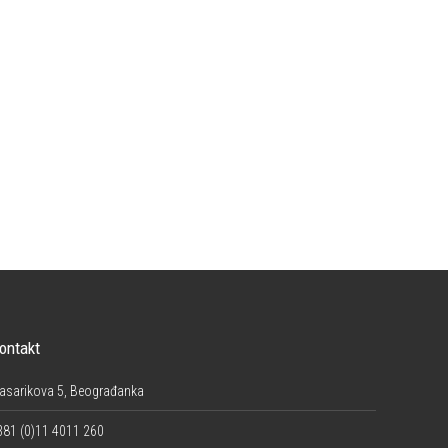
ontakt
asarikova 5, Beograđanka
381 (0)11 4011 260