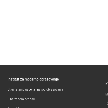
Institut za moderno obrazovanje
K
Otkrijte tajnu uspeha finskog obrazovanja
M
U narednom periodu
+