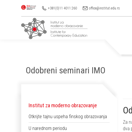
+381(0)11 4011 260
office@institut.edu.rs
Odobreni seminari IMO
You are here:
Institut za moderno obrazovanje
Od
Otkrijte tajnu uspeha finskog obrazovanja
Za n
U narednom periodu
dva 