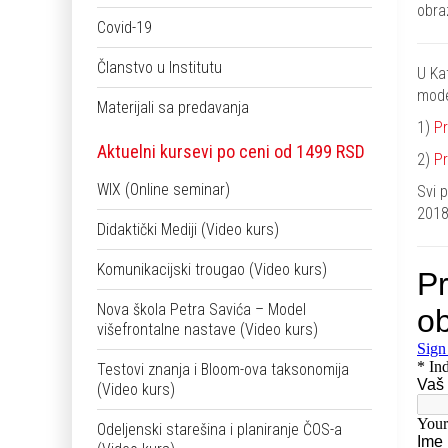
obra
Covid-19
Članstvo u Institutu
U Ka
mode
Materijali sa predavanja
1)
Pr
Aktuelni kursevi po ceni od 1499 RSD
2)
Pr
WIX (Online seminar)
Svi 
2018
Didaktički Mediji (Video kurs)
Komunikacijski trougao (Video kurs)
Nova škola Petra Savića – Model
višefrontalne nastave (Video kurs)
Testovi znanja i Bloom-ova taksonomija
(Video kurs)
Odeljenski starešina i planiranje ČOS-a