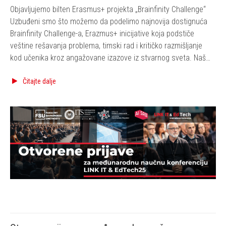
Objavljujemo bilten Erasmus+ projekta „Brainfinity Challenge“
Uzbuđeni smo što možemo da podelimo najnovija dostignuća
Brainfinity Challenge-a, Erazmus+ inicijative koja podstiče
veštine rešavanja problema, timski rad i kritičko razmišljanje
kod učenika kroz angažovane izazove iz stvarnog sveta. Naš
projekat obezbeđuje učenicima i nastavnicima praktične alate
i resurse za poboljšanje kapaciteta za rešavanje problema u
Čitajte dalje
obrazovanju.…