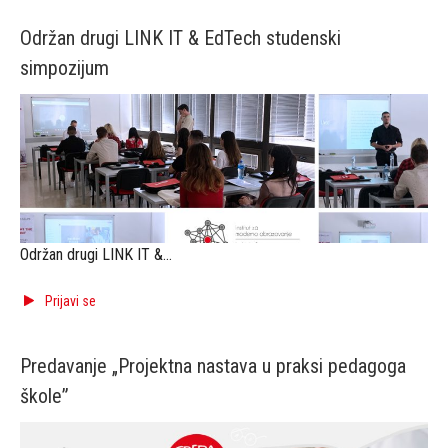
Održan drugi LINK IT & EdTech studenski
simpozijum
Održan drugi LINK IT &
EdTech studenski simpozijum
Međunarodna naučna
Prijavi se
konferencija LINK IT &
EdTech24 održavala se od 24.
Predavanje „Projektna nastava u praksi pedagoga
do 25. maja u Palati Beograd.
škole”
Konferenciju su organizovali
Fakultet savremenih
umetnosti, Visoka škola