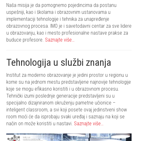
Naša misija je da pomognemo pojedincima da postanu
uspešniji, kao i školama i obrazovnim ustanovama u
implementaciji tehnologije i tehnika za unapređenje
obrazovnog procesa. IMO je i savetodavni centar za sve lidere
u obrazovanju, kao i mesto profesionalne nastave prakse za
buduce profesore.
Saznajte više…
Tehnologija u službi znanja
Institut za moderno obrazovanje je jedini prostor u regionu u
kome su na jednom mestu predstavljene najnovije tehnologije
koje se mogu efikasno koristiti i u obrazovnom procesu.
Tehnički izumi poslednje generacije predstavljeni su u
specijalno dizajniranom okruženju pametne učionice –
inteligent classroom, a svi koji posete ovaj jedinstveni show
room moći će da isprobaju svaki uređaj i saznaju na koji se
način on može koristiti u nastavi.
Saznajte više…