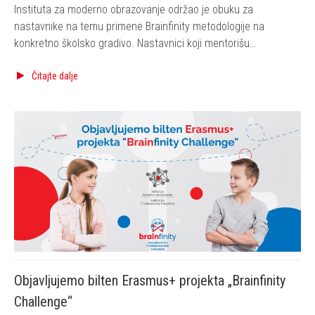
Instituta za moderno obrazovanje održao je obuku za
nastavnike na temu primene Brainfinity metodologije na
konkretno školsko gradivo. Nastavnici koji mentorišu
pobedničke timove sa nacionalnog Brainfinity takmičenja
održanog u decembru 2024, sada su dobili priliku da…
Čitajte dalje
Objavljujemo bilten Erasmus+ projekta „Brainfinity
Challenge“