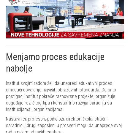
Menjamo proces edukacije
nabolje
Institut svojim radom želi da unapredi edukativni proces i
omogući usvajanje najviših obrazovnih standarda. Da bi to
postigao, Institut pokreće raznovrsne projekte, organizuje
događaje različitog tipa i konstantno razvija saradnju sa
institucijama i organizacijama.
Nastavnici, profesori, psiholozi, direktori škola, stručni
saradnici i drugi zaposleni u prosveti mogu da unaprede svoj
rad u nekim od naših centara: