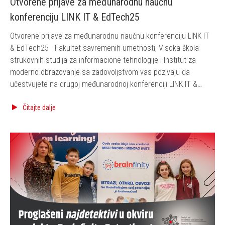
Otvorene prijave za međunarodnu naučnu
konferenciju LINK IT & EdTech25
Otvorene prijave za međunarodnu naučnu konferenciju LINK IT
& EdTech25 Fakultet savremenih umetnosti, Visoka škola
strukovnih studija za informacione tehnologije i Institut za
moderno obrazovanje sa zadovoljstvom vas pozivaju da
učestvujete na drugoj međunarodnoj konferenciji LINK IT &
EdTech25, koja će se održati 23. i 24. maja 2025. godine u
hibridnom formatu – u…
Čitajte dalje