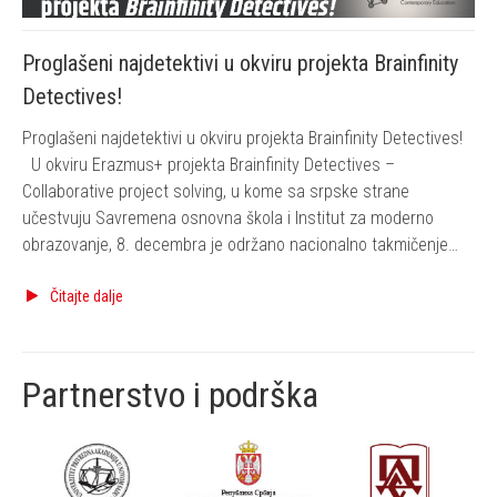
Proglašeni najdetektivi u okviru projekta Brainfinity
Detectives!
Proglašeni najdetektivi u okviru projekta Brainfinity Detectives!
U okviru Erazmus+ projekta Brainfinity Detectives –
Collaborative project solving, u kome sa srpske strane
učestvuju Savremena osnovna škola i Institut za moderno
obrazovanje, 8. decembra je održano nacionalno takmičenje
učenika od 5. do 8. razreda u rešavanju detektivskih
problema. Zadatke su formulisali projektni partneri iz
Čitajte dalje
Bugarske,…
Partnerstvo i podrška