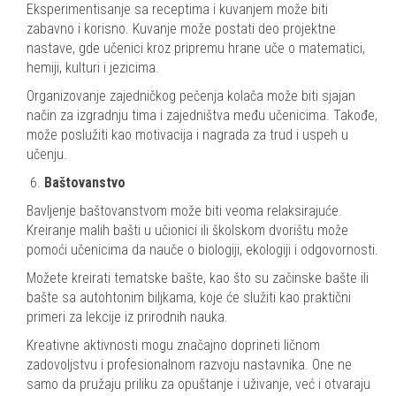
Eksperimentisanje sa receptima i kuvanjem može biti
zabavno i korisno. Kuvanje može postati deo projektne
nastave, gde učenici kroz pripremu hrane uče o matematici,
hemiji, kulturi i jezicima.
Organizovanje zajedničkog pečenja kolača može biti sjajan
način za izgradnju tima i zajedništva među učenicima. Takođe,
može poslužiti kao motivacija i nagrada za trud i uspeh u
učenju.
Baštovanstvo
Bavljenje baštovanstvom može biti veoma relaksirajuće.
Kreiranje malih bašti u učionici ili školskom dvorištu može
pomoći učenicima da nauče o biologiji, ekologiji i odgovornosti.
Možete kreirati tematske bašte, kao što su začinske bašte ili
bašte sa autohtonim biljkama, koje će služiti kao praktični
primeri za lekcije iz prirodnih nauka.
Kreativne aktivnosti mogu značajno doprineti ličnom
zadovoljstvu i profesionalnom razvoju nastavnika. One ne
samo da pružaju priliku za opuštanje i uživanje, već i otvaraju