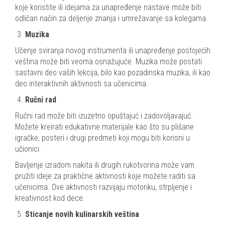
koje koristite ili idejama za unapređenje nastave može biti
odličan način za deljenje znanja i umrežavanje sa kolegama.
Muzika
Učenje sviranja novog instrumenta ili unapređenje postojećih
veština može biti veoma osnažujuće. Muzika može postati
sastavni deo vaših lekcija, bilo kao pozadinska muzika, ili kao
deo interaktivnih aktivnosti sa učenicima.
Ručni rad
Ručni rad može biti izuzetno opuštajuć i zadovoljavajuć.
Možete kreirati edukativne materijale kao što su plišane
igračke, posteri i drugi predmeti koji mogu biti korisni u
učionici.
Bavljenje izradom nakita ili drugih rukotvorina može vam
pružiti ideje za praktične aktivnosti koje možete raditi sa
učenicima. Ove aktivnosti razvijaju motoriku, strpljenje i
kreativnost kod dece.
Sticanje novih kulinarskih veština