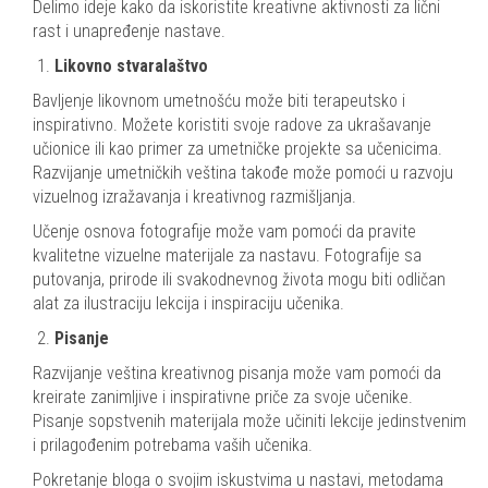
Delimo ideje kako da iskoristite kreativne aktivnosti za lični
rast i unapređenje nastave.
Likovno stvaralaštvo
Bavljenje likovnom umetnošću može biti terapeutsko i
inspirativno. Možete koristiti svoje radove za ukrašavanje
učionice ili kao primer za umetničke projekte sa učenicima.
Razvijanje umetničkih veština takođe može pomoći u razvoju
vizuelnog izražavanja i kreativnog razmišljanja.
Učenje osnova fotografije može vam pomoći da pravite
kvalitetne vizuelne materijale za nastavu. Fotografije sa
putovanja, prirode ili svakodnevnog života mogu biti odličan
alat za ilustraciju lekcija i inspiraciju učenika.
Pisanje
Razvijanje veština kreativnog pisanja može vam pomoći da
kreirate zanimljive i inspirativne priče za svoje učenike.
Pisanje sopstvenih materijala može učiniti lekcije jedinstvenim
i prilagođenim potrebama vaših učenika.
Pokretanje bloga o svojim iskustvima u nastavi, metodama