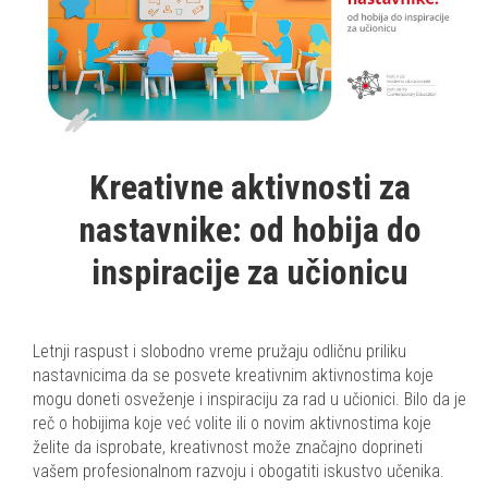
Kreativne aktivnosti za
nastavnike: od hobija do
inspiracije za učionicu
Letnji raspust i slobodno vreme pružaju odličnu priliku
nastavnicima da se posvete kreativnim aktivnostima koje
mogu doneti osveženje i inspiraciju za rad u učionici. Bilo da je
reč o hobijima koje već volite ili o novim aktivnostima koje
želite da isprobate, kreativnost može značajno doprineti
vašem profesionalnom razvoju i obogatiti iskustvo učenika.