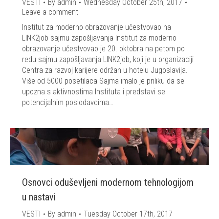
VESTI
By
admin
Wednesday October 25th, 2017
Leave a comment
Institut za moderno obrazovanje učestvovao na
LINK2job sajmu zapošljavanja Institut za moderno
obrazovanje učestvovao je 20. oktobra na petom po
redu sajmu zapošljavanja LINK2job, koji je u organizaciji
Centra za razvoj karijere održan u hotelu Jugoslavija.
Više od 5000 posetilaca Sajma imalo je priliku da se
upozna s aktivnostima Instituta i predstavi se
potencijalnim poslodavcima…
Osnovci oduševljeni modernom tehnologijom
u nastavi
VESTI
By
admin
Tuesday October 17th, 2017