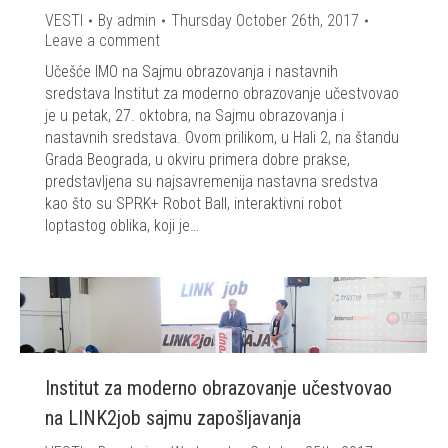
VESTI
By
admin
Thursday October 26th, 2017
Leave a comment
Učešće IMO na Sajmu obrazovanja i nastavnih
sredstava Institut za moderno obrazovanje učestvovao
je u petak, 27. oktobra, na Sajmu obrazovanja i
nastavnih sredstava. Ovom prilikom, u Hali 2, na štandu
Grada Beograda, u okviru primera dobre prakse,
predstavljena su najsavremenija nastavna sredstva
kao što su SPRK+ Robot Ball, interaktivni robot
loptastog oblika, koji je…
Institut za moderno obrazovanje učestvovao
na LINK2job sajmu zapošljavanja