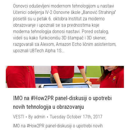
Osnovci oduševljeni modernom tehnologijom u nastavi
Učenici odeljenja IV-2 Osnovne škole „Banović Strahinja”
posetili su u petak 6. oktobra Institut za moderno
obrazovanje i upoznali se sa prednostima koje
moderna tehnologija donosi nastavi. Pored ostalog,
videli su kako funkcionišu 3D štampač i 3D skener,
razgovarali sa Alexom, Amazon Echo ličnim asistentom,
upoznali UBTech Alpha 1S…
IMO na #How2PR panel-diskusiji o upotrebi
novih tehnologija u obrazovanju
VESTI
By
admin
Tuesday October 17th, 2017
IMO na #How2PR panel-diskusiji o upotrebi novih