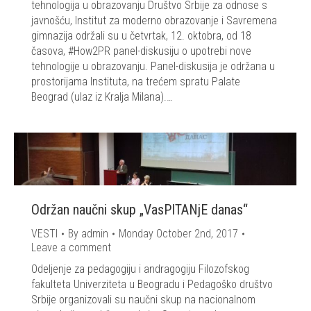
tehnologija u obrazovanju Društvo Srbije za odnose s
javnošću, Institut za moderno obrazovanje i Savremena
gimnazija održali su u četvrtak, 12. oktobra, od 18
časova, #How2PR panel-diskusiju o upotrebi nove
tehnologije u obrazovanju. Panel-diskusija je održana u
prostorijama Instituta, na trećem spratu Palate
Beograd (ulaz iz Kralja Milana).…
Održan naučni skup „VasPITANjE danas“
VESTI
By
admin
Monday October 2nd, 2017
Leave a comment
Odeljenje za pedagogiju i andragogiju Filozofskog
fakulteta Univerziteta u Beogradu i Pedagoško društvo
Srbije organizovali su naučni skup na nacionalnom