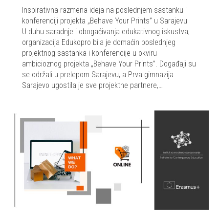
Inspirativna razmena ideja na poslednjem sastanku i
konferenciji projekta „Behave Your Prints” u Sarajevu
U duhu saradnje i obogaćivanja edukativnog iskustva,
organizacija Edukopro bila je domaćin poslednjeg
projektnog sastanka i konferencije u okviru
ambicioznog projekta „Behave Your Prints”. Događaji su
se održali u prelepom Sarajevu, a Prva gimnazija
Sarajevo ugostila je sve projektne partnere,…