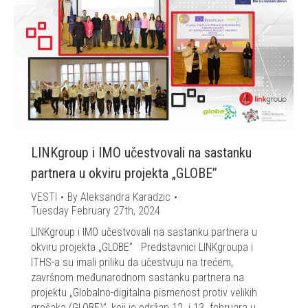
LINKgroup i IMO učestvovali na sastanku
partnera u okviru projekta „GLOBE”
VESTI
By
Aleksandra Karadzic
Tuesday February 27th, 2024
LINKgroup i IMO učestvovali na sastanku partnera u
okviru projekta „GLOBE” Predstavnici LINKgroupа i
ITHS-а su imali priliku da učestvuju na trećem,
završnom međunarodnom sastanku partnera na
projektu „Globalnо-digitalna pismenost protiv velikih
grešaka (GLOBE)”, koji je održan 12. i 13. februara u