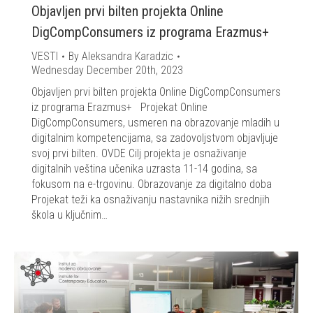
Objavljen prvi bilten projekta Online
DigCompConsumers iz programa Erazmus+
VESTI
By
Aleksandra Karadzic
Wednesday December 20th, 2023
Objavljen prvi bilten projekta Online DigCompConsumers
iz programa Erazmus+ Projekat Online
DigCompConsumers, usmeren na obrazovanje mladih u
digitalnim kompetencijama, sa zadovoljstvom objavljuje
svoj prvi bilten. OVDE Cilj projekta je osnaživanje
digitalnih veština učenika uzrasta 11-14 godina, sa
fokusom na e-trgovinu. Obrazovanje za digitalno doba
Projekat teži ka osnaživanju nastavnika nižih srednjih
škola u ključnim…