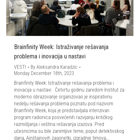
Brainfinity Week: Istraživanje rešavanja
problema i inovacija u nastavi
VESTI
By
Aleksandra Karadzic
Monday December 18th, 2023
Brainfinity Week: Istraživanje rešavanja problema i
inovacija u nastavi Četvrtu godinu zaredom Institut za
moderno obrazovanje organizovao je inspirativnu
nedelju rešavanja problema poznatu pod nazivom
Brainfinity Week, koja je predstavljala intenzivan
program radionica posvećenih razvijanju kritičkog
razmišljanja i veština rešavanja izazova. Pred
učesnicima su bile zanimljive teme, poput detektivskog
dana, Ajnštajnovih zagonetki, izgradnje timova,…