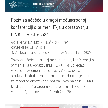
Poziv za učešće u drugoj međunarodnoj
konferenciji o primeni IT-ja u obrazovanju –
LINK IT & EdTech24
AKTUELNO NA IMO
,
STRUČNI SKUPOVI I
KONFERENCIJE
,
VESTI
By
Aleksandra Karadzic
Tuesday March 19th, 2024
Poziv za učešće u drugoj međunarodnoj konferenciji o
primeni IT-ja u obrazovanju – LINK IT & EdTech24
Fakultet savremenih umetnosti, Visoka škola
strukovnih studija za informacione tehnologije i Institut
za moderno obrazovanje pozivaju vas na drugu LINK IT
& EdTech međunarodnu konferenciju – LINK IT &
EdTech24, koja će se održavati 24. i 25.…