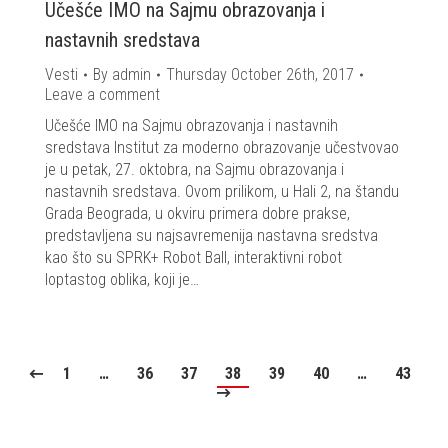
Učešće IMO na Sajmu obrazovanja i
nastavnih sredstava
Vesti
By
admin
Thursday October 26th, 2017
Leave a comment
Učešće IMO na Sajmu obrazovanja i nastavnih
sredstava Institut za moderno obrazovanje učestvovao
je u petak, 27. oktobra, na Sajmu obrazovanja i
nastavnih sredstava. Ovom prilikom, u Hali 2, na štandu
Grada Beograda, u okviru primera dobre prakse,
predstavljena su najsavremenija nastavna sredstva
kao što su SPRK+ Robot Ball, interaktivni robot
loptastog oblika, koji je…
1
…
36
37
38
39
40
…
43