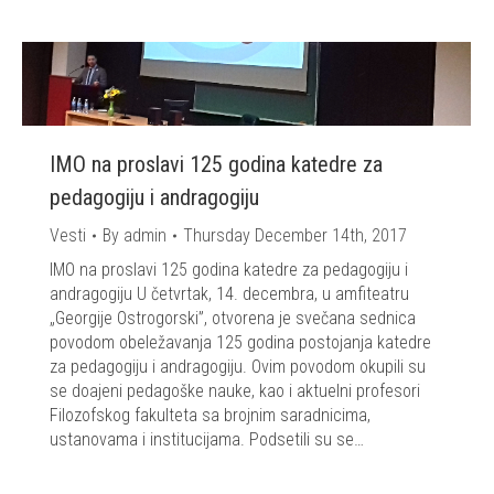
IMO na proslavi 125 godina katedre za
pedagogiju i andragogiju
Vesti
By
admin
Thursday December 14th, 2017
IMO na proslavi 125 godina katedre za pedagogiju i
andragogiju U četvrtak, 14. decembra, u amfiteatru
„Georgije Ostrogorski”, otvorena je svečana sednica
povodom obeležavanja 125 godina postojanja katedre
za pedagogiju i andragogiju. Ovim povodom okupili su
se doajeni pedagoške nauke, kao i aktuelni profesori
Filozofskog fakulteta sa brojnim saradnicima,
ustanovama i institucijama. Podsetili su se…