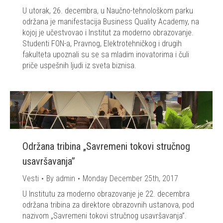
U utorak, 26. decembra, u Naučno-tehnološkom parku
održana je manifestacija Business Quality Academy, na
kojoj je učestvovao i Institut za moderno obrazovanje.
Studenti FON-a, Pravnog, Elektrotehničkog i drugih
fakulteta upoznali su se sa mladim inovatorima i čuli
priče uspešnih ljudi iz sveta biznisa.
Održana tribina „Savremeni tokovi stručnog
usavršavanja”
Vesti
By
admin
Monday December 25th, 2017
U Institutu za moderno obrazovanje je 22. decembra
održana tribina za direktore obrazovnih ustanova, pod
nazivom „Savremeni tokovi stručnog usavršavanja”.