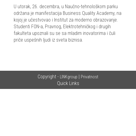
U utorak, 26. decembra, u Naučno-tehnološkom parku
održana je manifestacija Business Quality Academy, na
kojoj je učestvovao i Institut za moderno obrazovanje.
Studenti FON-a, Pravnog, Elektrotehničkog i drugih
fakulteta upoznali su se sa mladim inovatorima i čuli
priče uspešnih ljudi iz sveta biznisa.
Copyright -
|
LINKgroup
Privatnost
Quick Links