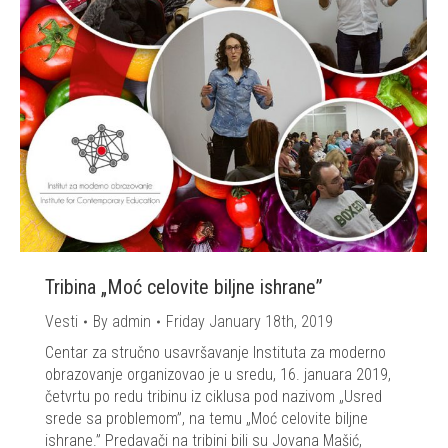
Tribina „Moć celovite biljne ishrane”
Vesti
By
admin
Friday January 18th, 2019
Centar za stručno usavršavanje Instituta za moderno
obrazovanje organizovao je u sredu, 16. januara 2019,
četvrtu po redu tribinu iz ciklusa pod nazivom „Usred
srede sa problemom”, na temu „Moć celovite biljne
ishrane.” Predavači na tribini bili su Jovana Mašić,