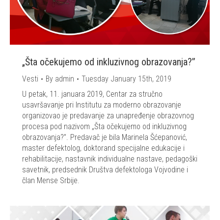
„Šta očekujemo od inkluzivnog obrazovanja?”
Vesti
By
admin
Tuesday January 15th, 2019
U petak, 11. januara 2019, Centar za stručno
usavršavanje pri Institutu za moderno obrazovanje
organizovao je predavanje za unapređenje obrazovnog
procesa pod nazivom „Šta očekujemo od inkluzivnog
obrazovanja?”. Predavač je bila Marinela Šćepanović,
master defektolog, doktorand specijalne edukacije i
rehabilitacije, nastavnik individualne nastave, pedagoški
savetnik, predsednik Društva defektologa Vojvodine i
član Mense Srbije.