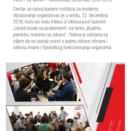
Centar za razvoj karijere Instituta za moderno
obrazovanje organizovao je u sredu, 12. decembra
2018, treću po redu tribinu iz ciklusa pod nazivom
„Usred srede sa problemom”, na temu „Budimo
pametni, hranimo se zdravo”. Tribina je održana sa
ciljem da se razvije svest o pojmu zdrave ishrane i
odnosu hrane i fiziološkog funkcionisanja organizma.