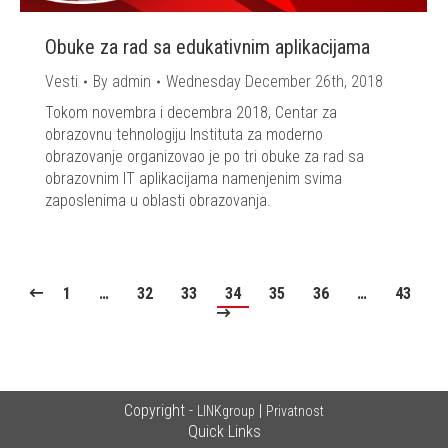
Obuke za rad sa edukativnim aplikacijama
Vesti
By
admin
Wednesday December 26th, 2018
Tokom novembra i decembra 2018, Centar za
obrazovnu tehnologiju Instituta za moderno
obrazovanje organizovao je po tri obuke za rad sa
obrazovnim IT aplikacijama namenjenim svima
zaposlenima u oblasti obrazovanja.
1
…
32
33
34
35
36
…
43
Copyright -
|
LINKgroup
Privatnost
Quick Links