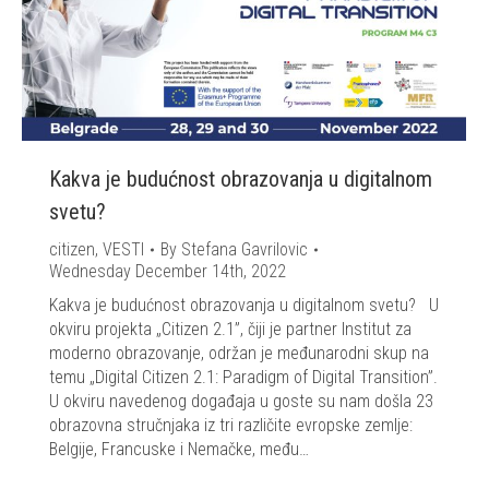
Kakva je budućnost obrazovanja u digitalnom
svetu?
citizen
,
VESTI
By
Stefana Gavrilovic
Wednesday December 14th, 2022
Kakva je budućnost obrazovanja u digitalnom svetu? U
okviru projekta „Citizen 2.1”, čiji je partner Institut za
moderno obrazovanje, održan je međunarodni skup na
temu „Digital Citizen 2.1: Paradigm of Digital Transition”.
U okviru navedenog događaja u goste su nam došla 23
obrazovna stručnjaka iz tri različite evropske zemlje:
Belgije, Francuske i Nemačke, među…