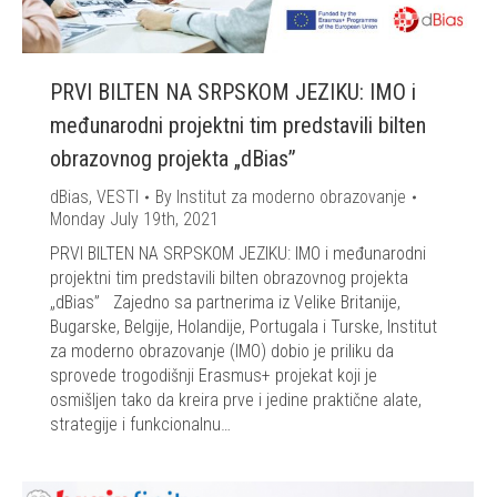
PRVI BILTEN NA SRPSKOM JEZIKU: IMO i
međunarodni projektni tim predstavili bilten
obrazovnog projekta „dBias”
dBias
,
VESTI
By
Institut za moderno obrazovanje
Monday July 19th, 2021
PRVI BILTEN NA SRPSKOM JEZIKU: IMO i međunarodni
projektni tim predstavili bilten obrazovnog projekta
„dBias” Zajedno sa partnerima iz Velike Britanije,
Bugarske, Belgije, Holandije, Portugala i Turske, Institut
za moderno obrazovanje (IMO) dobio je priliku da
sprovede trogodišnji Erasmus+ projekat koji je
osmišljen tako da kreira prve i jedine praktične alate,
strategije i funkcionalnu…