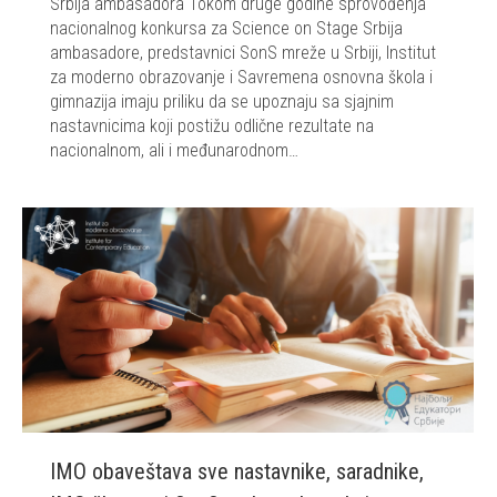
Srbija ambasadora Tokom druge godine sprovođenja
nacionalnog konkursa za Science on Stage Srbija
ambasadore, predstavnici SonS mreže u Srbiji, Institut
za moderno obrazovanje i Savremena osnovna škola i
gimnazija imaju priliku da se upoznaju sa sjajnim
nastavnicima koji postižu odlične rezultate na
nacionalnom, ali i međunarodnom…
IMO obaveštava sve nastavnike, saradnike,