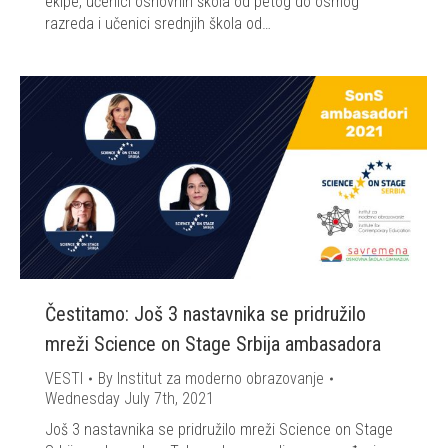
ekipe, učenici osnovnih škola od petog do osmog
razreda i učenici srednjih škola od…
Čestitamo: Još 3 nastavnika se pridružilo
mreži Science on Stage Srbija ambasadora
VESTI
By
Institut za moderno obrazovanje
Wednesday July 7th, 2021
Još 3 nastavnika se pridružilo mreži Science on Stage