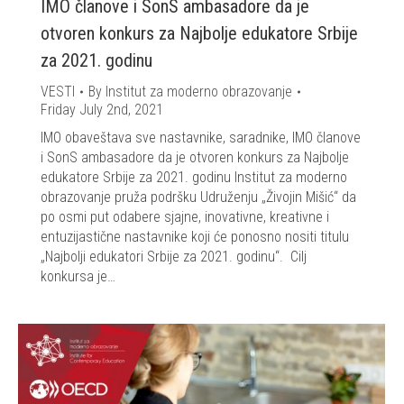
IMO članove i SonS ambasadore da je
otvoren konkurs za Najbolje edukatore Srbije
za 2021. godinu
VESTI
By
Institut za moderno obrazovanje
Friday July 2nd, 2021
IMO obaveštava sve nastavnike, saradnike, IMO članove
i SonS ambasadore da je otvoren konkurs za Najbolje
edukatore Srbije za 2021. godinu Institut za moderno
obrazovanje pruža podršku Udruženju „Živojin Mišić“ da
po osmi put odabere sjajne, inovativne, kreativne i
entuzijastične nastavnike koji će ponosno nositi titulu
„Najbolji edukatori Srbije za 2021. godinu“. Cilj
konkursa je…