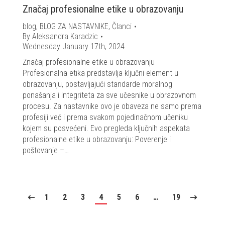
Značaj profesionalne etike u obrazovanju
blog
,
BLOG ZA NASTAVNIKE
,
Članci
By
Aleksandra Karadzic
Wednesday January 17th, 2024
Značaj profesionalne etike u obrazovanju
Profesionalna etika predstavlja ključni element u
obrazovanju, postavljajući standarde moralnog
ponašanja i integriteta za sve učesnike u obrazovnom
procesu. Za nastavnike ovo je obaveza ne samo prema
profesiji već i prema svakom pojedinačnom učeniku
kojem su posvećeni. Evo pregleda ključnih aspekata
profesionalne etike u obrazovanju: Poverenje i
poštovanje –…
1
2
3
4
5
6
…
19