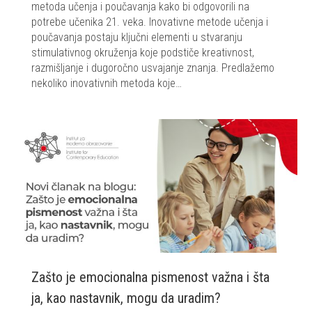
metoda učenja i poučavanja kako bi odgovorili na
potrebe učenika 21. veka. Inovativne metode učenja i
poučavanja postaju ključni elementi u stvaranju
stimulativnog okruženja koje podstiče kreativnost,
razmišljanje i dugoročno usvajanje znanja. Predlažemo
nekoliko inovativnih metoda koje…
Zašto je emocionalna pismenost važna i šta
ja, kao nastavnik, mogu da uradim?