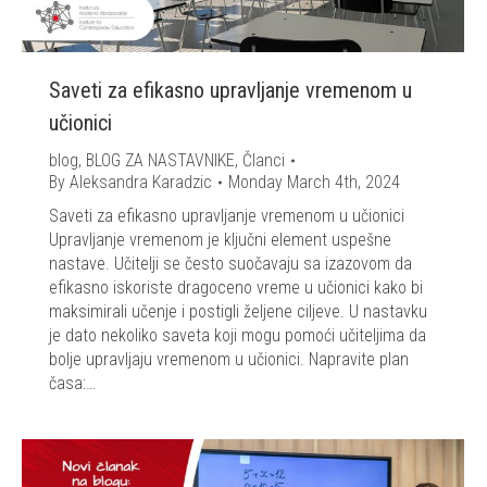
Saveti za efikasno upravljanje vremenom u
učionici
blog
,
BLOG ZA NASTAVNIKE
,
Članci
By
Aleksandra Karadzic
Monday March 4th, 2024
Saveti za efikasno upravljanje vremenom u učionici
Upravljanje vremenom je ključni element uspešne
nastave. Učitelji se često suočavaju sa izazovom da
efikasno iskoriste dragoceno vreme u učionici kako bi
maksimirali učenje i postigli željene ciljeve. U nastavku
je dato nekoliko saveta koji mogu pomoći učiteljima da
bolje upravljaju vremenom u učionici. Napravite plan
časa:…