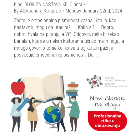
blog
,
BLOG ZA NASTAVNIKE
,
Članci
By
Aleksandra Karadzic
Monday January 22nd, 2024
Zašto je emocionalna pismenost važna i šta ja, kao
nastavnik, mogu da uradim? – Kako si? – Dobro,
dobro, hvala na pitanju, a Vi? Odgovor, neko bi rekao
banalan, koji se u nekim kulturama uči od malih nogu, a
mnogo govori o tome koliko se u toj kulturi pažnje
posvećuje emocionalnoj pismenosti. Da li…