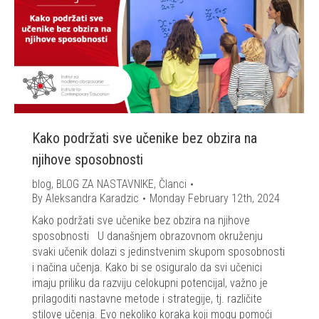
Kako podržati sve učenike bez obzira na
njihove sposobnosti
blog
,
BLOG ZA NASTAVNIKE
,
Članci
By
Aleksandra Karadzic
Monday February 12th, 2024
Kako podržati sve učenike bez obzira na njihove
sposobnosti U današnjem obrazovnom okruženju
svaki učenik dolazi s jedinstvenim skupom sposobnosti
i načina učenja. Kako bi se osiguralo da svi učenici
imaju priliku da razviju celokupni potencijal, važno je
prilagoditi nastavne metode i strategije, tj. različite
stilove učenja. Evo nekoliko koraka koji mogu pomoći