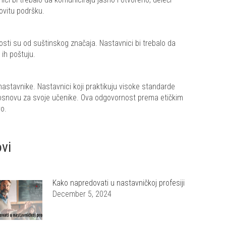
lovitu podršku.
osti su od suštinskog značaja. Nastavnici bi trebalo da
ih poštuju.
nastavnike. Nastavnici koji praktikuju visoke standarde
u osnovu za svoje učenike. Ova odgovornost prema etičkim
vo.
ovi
Kako napredovati u nastavničkoj profesiji
December 5, 2024