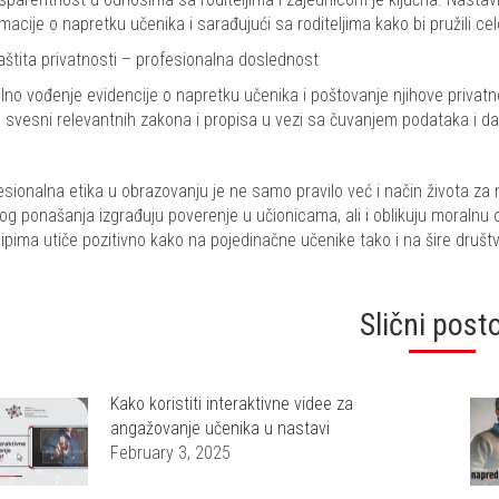
macije o napretku učenika i sarađujući sa roditeljima kako bi pružili ce
aštita privatnosti – profesionalna doslednost
ilno vođenje evidencije o napretku učenika i poštovanje njihove privatn
 svesni relevantnih zakona i propisa u vezi sa čuvanjem podataka i da 
esionalna etika u obrazovanju je ne samo pravilo već i način života za 
kog ponašanja izgrađuju poverenje u učionicama, ali i oblikuju moraln
cipima utiče pozitivno kako na pojedinačne učenike tako i na šire društ
Slični post
Kako koristiti interaktivne videe za
angažovanje učenika u nastavi
February 3, 2025