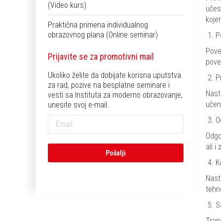
(Video kurs)
učes
koje
Praktična primena individualnog
obrazovnog plana (Online seminar)
P
Pove
Prijavite se za promotivni mail
pove
Ukoliko želite da dobijate korisna uputstva
P
za rad, pozive na besplatne seminare i
Nast
vesti sa Instituta za moderno obrazovanje,
učen
unesite svoj e-mail.
O
Odgo
ali 
K
Nast
tehn
S
Tran