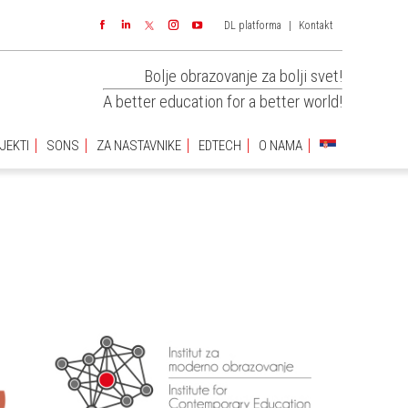
DL platforma
|
Kontakt
JEKTI
SONS
ZA NASTAVNIKE
EDTECH
O NAMA
Facebook
Linkedin
Instagram
YouTube
Bolje obrazovanje za bolji svet!
A better education for a better world!
JEKTI
SONS
ZA NASTAVNIKE
EDTECH
O NAMA