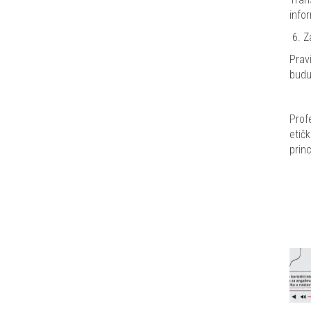
infor
Z
Prav
budu
Prof
etič
prin