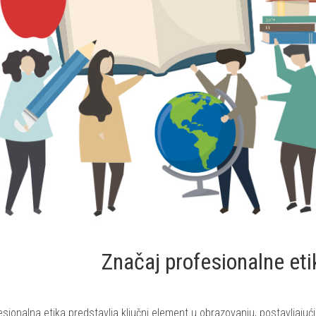
Značaj profesionalne eti
esionalna etika predstavlja ključni element u obrazovanju, postavljaju