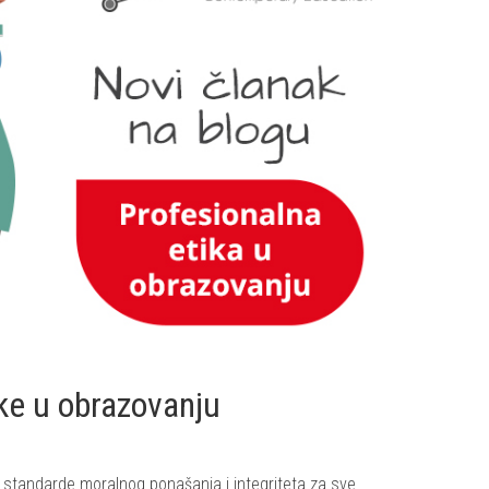
ke u obrazovanju
ći standarde moralnog ponašanja i integriteta za sve