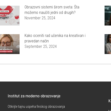
Obrazovni sistemi širom sveta: Šta
možemo naučiti jedni od drugih?
November 25, 2024
Kako oceniti rad učenika na kreativan i
pravedan način
September 25, 2024
Institut za moderno obrazovanje
K
Otkrijte tajnu uspeha finskog obrazovanja