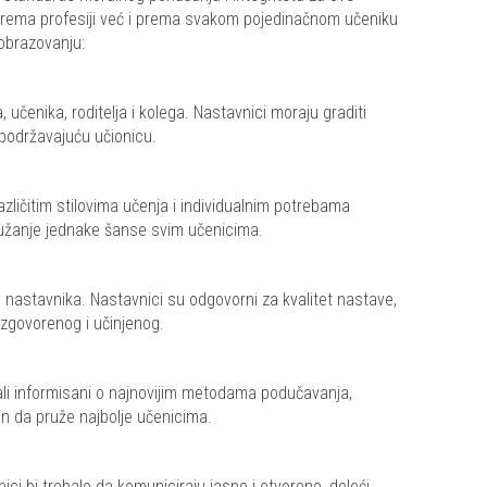
rema profesiji već i prema svakom pojedinačnom učeniku
obrazovanju:
učenika, roditelja i kolega. Nastavnici moraju graditi
 podržavajuću učionicu.
zličitim stilovima učenja i individualnim potrebama
ružanje jednake šanse svim učenicima.
 nastavnika. Nastavnici su odgovorni za kvalitet nastave,
izgovorenog i učinjenog.
li informisani o najnovijim metodama podučavanja,
in da pruže najbolje učenicima.
ci bi trebalo da komuniciraju jasno i otvoreno, deleći