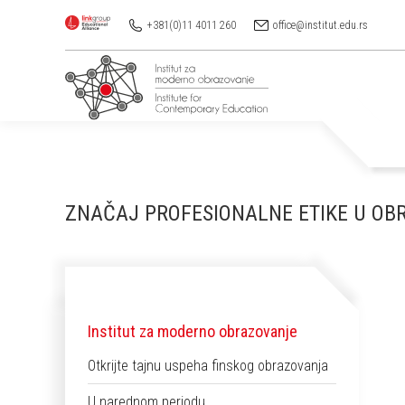
+381(0)11 4011 260
office@institut.edu.rs
ZNAČAJ PROFESIONALNE ETIKE U O
Institut za moderno obrazovanje
Otkrijte tajnu uspeha finskog obrazovanja
U narednom periodu