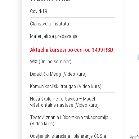
Covid-19
Članstvo u Institutu
Materijali sa predavanja
Aktuelni kursevi po ceni od 1499 RSD
WIX (Online seminar)
Didaktički Mediji (Video kurs)
Komunikacijski trougao (Video kurs)
Nova škola Petra Savića – Model
višefrontalne nastave (Video kurs)
Testovi znanja i Bloom-ova taksonomija
(Video kurs)
Odeljenski starešina i planiranje ČOS-a
Prof