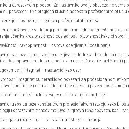
nike u obrazovnom procesu. Za nastavnike ovo je obaveza ne samo p
m su posvećeni. Evo pregleda ključnih aspekata profesionalne etike u 
overenje i poštovanje – osnova profesionalnih odnosa
renje i poštovanje su temelji profesionalnih odnosa između nastavnika, 
renje učenika kroz pravičnost, doslednost i otvorenost kako bi stvorili
ravičnost i ravnopravnost – osnova ocenjivanja i postupanja
avnici su pozvani na pravično ocenjivanje, te treba da vode računa o ra
ika. Ravnopravno postupanje podrazumeva poštovanje različitosti i p
dgovornost i integritet – nastavnici kao uzor
vornost i integritet su neraskidivo povezani sa profesionalnom etikom
i za svoje postupke i odluke. Integritet se ogleda u povezanosti između 
onstantan profesionalni razvoj – usmeravanje ka najboljem
avnici treba da teže konstantnom profesionalnom razvoju kako bi osta
ologiji i obrazovnim trendovima. Ovo je njihova lična obaveza, kao i nač
aradnja sa roditeljima – transparentnost i komunikacija
sparentnost u odnosima sa roditeljima i zajednicom je ključna. Nastavni