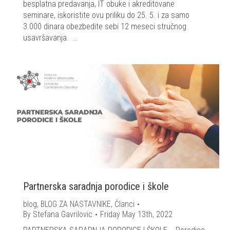
besplatna predavanja, IT obuke i akreditovane
seminare, iskoristite ovu priliku do 25. 5. i za samo
3.000 dinara obezbedite sebi 12 meseci stručnog
usavršavanja. …
Partnerska saradnja porodice i škole
blog
,
BLOG ZA NASTAVNIKE
,
Članci
By
Stefana Gavrilovic
Friday May 13th, 2022