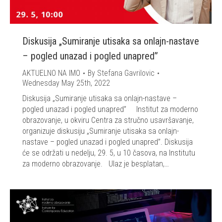
Diskusija „Sumiranje utisaka sa onlajn-nastave
– pogled unazad i pogled unapred”
AKTUELNO NA IMO
By
Stefana Gavrilovic
Wednesday May 25th, 2022
Diskusija „Sumiranje utisaka sa onlajn-nastave –
pogled unazad i pogled unapred” Institut za moderno
obrazovanje, u okviru Centra za stručno usavršavanje,
organizuje diskusiju „Sumiranje utisaka sa onlajn-
nastave – pogled unazad i pogled unapred”. Diskusija
će se održati u nedelju, 29. 5, u 10 časova, na Institutu
za moderno obrazovanje. Ulaz je besplatan,…