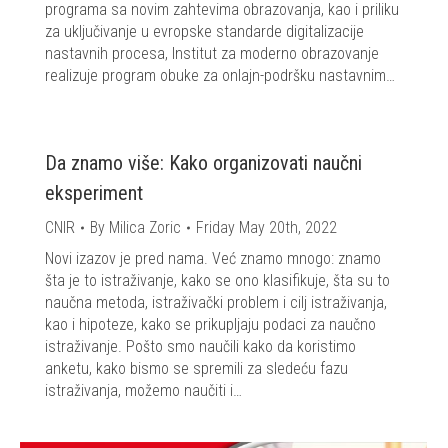
programa sa novim zahtevima obrazovanja, kao i priliku
za uključivanje u evropske standarde digitalizacije
nastavnih procesa, Institut za moderno obrazovanje
realizuje program obuke za onlajn-podršku nastavnim…
Da znamo više: Kako organizovati naučni
eksperiment
CNIR
By
Milica Zoric
Friday May 20th, 2022
Novi izazov je pred nama. Već znamo mnogo: znamo
šta je to istraživanje, kako se ono klasifikuje, šta su to
naučna metoda, istraživački problem i cilj istraživanja,
kao i hipoteze, kako se prikupljaju podaci za naučno
istraživanje. Pošto smo naučili kako da koristimo
anketu, kako bismo se spremili za sledeću fazu
istraživanja, možemo naučiti i…