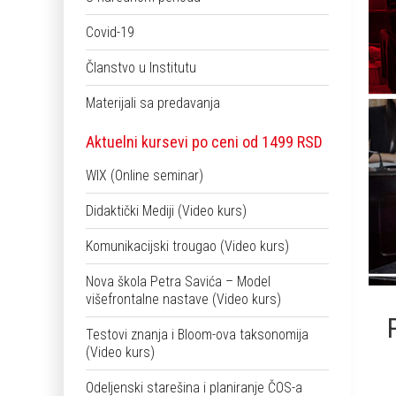
Covid-19
Članstvo u Institutu
Materijali sa predavanja
Aktuelni kursevi po ceni od 1499 RSD
WIX (Online seminar)
Didaktički Mediji (Video kurs)
Komunikacijski trougao (Video kurs)
Nova škola Petra Savića – Model
višefrontalne nastave (Video kurs)
Testovi znanja i Bloom-ova taksonomija
(Video kurs)
Odeljenski starešina i planiranje ČOS-a