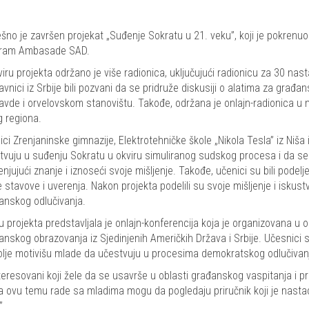
šno je završen projekat „Suđenje Sokratu u 21. veku”, koji je pokrenuo
ram Ambasade SAD.
viru projekta održano je više radionica, uključujući radionicu za 30 n
avnici iz Srbije bili pozvani da se pridruže diskusiji o alatima za građ
avde i orvelovskom stanovištu. Takođe, održana je onlajn-radionica u m
g regiona.
ici Zrenjaninske gimnazije, Elektrotehničke škole „Nikola Tesla” iz Niša
tvuju u suđenju Sokratu u okviru simuliranog sudskog procesa i da se už
njujući znanje i iznoseći svoje mišljenje. Takođe, učenici su bili podelj
 stavove i uverenja. Nakon projekta podelili su svoje mišljenje i iskust
anskog odlučivanja.
u projekta predstavljala je onlajn-konferencija koja je organizovana u o
anskog obrazovanja iz Sjedinjenih Američkih Država i Srbije. Učesnici su
olje motivišu mlade da učestvuju u procesima demokratskog odlučivan
teresovani koji žele da se usavrše u oblasti građanskog vaspitanja i 
a ovu temu rade sa mladima mogu da pogledaju priručnik koji je nastao
”.