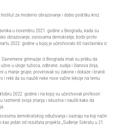
 Institut za moderno obrazovanje i dobio podršku kroz
astavnika u novembru 2021. godine u Beogradu, kada su
ansko obrazovanje, osnovama demokratije, borbi protiv
artu 2022. godine u kojoj je učestvovalo 60 nastavnika iz
 i Savremene gimnazije iz Beograda imali su priliku da
ive u uloge tužioca, odbrane, sudija i članova žirija,
eni u manje grupe, proveravali su zakone i dokaze i branili
vo i rekli da su naučili neke nove važne lekcije na temu
ktobru 2022. godine i na kojoj su učestvovali profesori
 razmenili svoja znanja i iskustva i naučili kako da
ja.
procesima demokratskog odlučivanja i saznaju na koji način
 kao jedan od rezultata projekta „Suđenje Sokratu u 21.