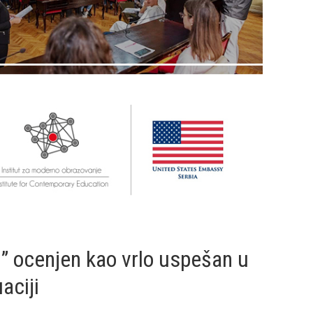
” ocenjen kao vrlo uspešan u
aciji