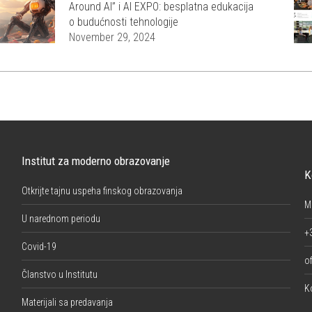
Around AI” i AI EXPO: besplatna edukacija
o budućnosti tehnologije
November 29, 2024
Institut za moderno obrazovanje
K
Otkrijte tajnu uspeha finskog obrazovanja
M
U narednom periodu
+
Covid-19
of
Članstvo u Institutu
K
Materijali sa predavanja