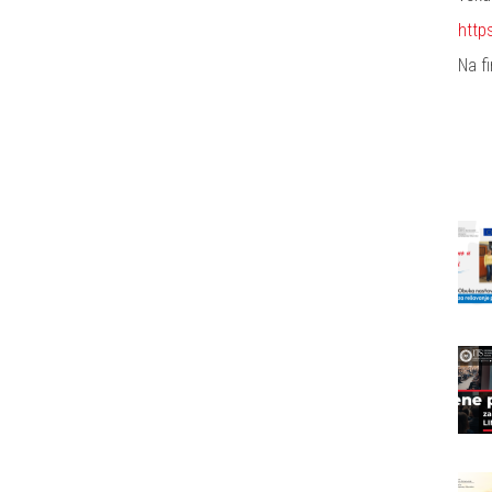
http
Na f