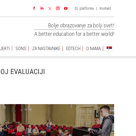
DL platforma
|
Kontakt
JEKTI
SONS
ZA NASTAVNIKE
EDTECH
O NAMA
Facebook
Linkedin
Instagram
YouTube
Bolje obrazovanje za bolji svet!
A better education for a better world!
JEKTI
SONS
ZA NASTAVNIKE
EDTECH
O NAMA
OJ EVALUACIJI