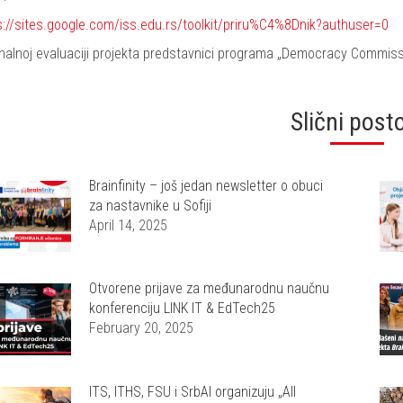
s://sites.google.com/iss.edu.rs/toolkit/priru%C4%8Dnik?authuser=0
inalnoj evaluaciji projekta predstavnici programa „Democracy Commissi
Slični post
Brainfinity – još jedan newsletter o obuci
za nastavnike u Sofiji
April 14, 2025
Otvorene prijave za međunarodnu naučnu
konferenciju LINK IT & EdTech25
February 20, 2025
ITS, ITHS, FSU i SrbAI organizuju „All