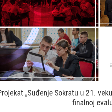
Projekat „Suđenje Sokratu u 21. veku
finalnoj evalu