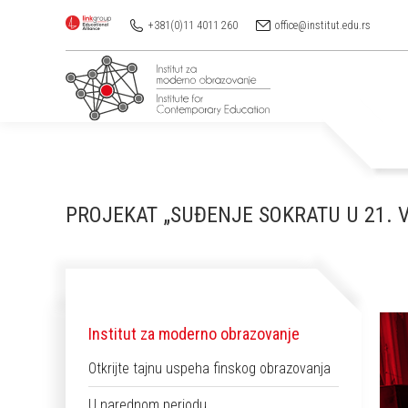
+381(0)11 4011 260
office@institut.edu.rs
PROJEKAT „SUĐENJE SOKRATU U 21. 
Institut za moderno obrazovanje
Otkrijte tajnu uspeha finskog obrazovanja
U narednom periodu