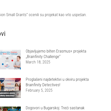
on Small Grants” ocenili su projekat kao vrlo uspešan.
ovi
Objavljujemo bilten Erasmus+ projekta
„Brainfinity Challenge“
March 18, 2025
Proglašeni najdetektivi u okviru projekta
Brainfinity Detectives!
February 5, 2025
Dogovori u Bugarskoj: Treći sastanak