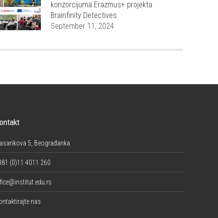
konzorcijuma Erazmus+ projekta
Brainfinity Detectives
September 11, 2024
ontakt
asarikova 5, Beograđanka
381 (0)11 4011 260
fice@institut.edu.rs
ontaktirajte nas