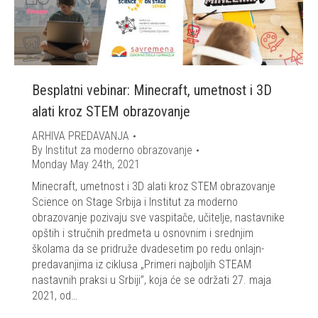
Besplatni vebinar: Minecraft, umetnost i 3D
alati kroz STEM obrazovanje
ARHIVA PREDAVANJA
By
Institut za moderno obrazovanje
Monday May 24th, 2021
Minecraft, umetnost i 3D alati kroz STEM obrazovanje
Science on Stage Srbija i Institut za moderno
obrazovanje pozivaju sve vaspitače, učitelje, nastavnike
opštih i stručnih predmeta u osnovnim i srednjim
školama da se pridruže dvadesetim po redu onlajn-
predavanjima iz ciklusa „Primeri najboljih STEAM
nastavnih praksi u Srbiji”, koja će se održati 27. maja
2021, od…