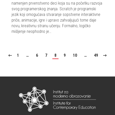
namenjen prvenstveno deci koja su na početku razvoja
svog programerskog znanja. Scratch je programski
jezik koji omogućava stvaranje sopstvene interaktivne
priče, animacije, igre i upravo zahvaljujući tome daje
novu, kreativnu stranu učenju. Formalno, logičko
mišljenje neophodno je…
1
…
6
7
8
9
10
…
49