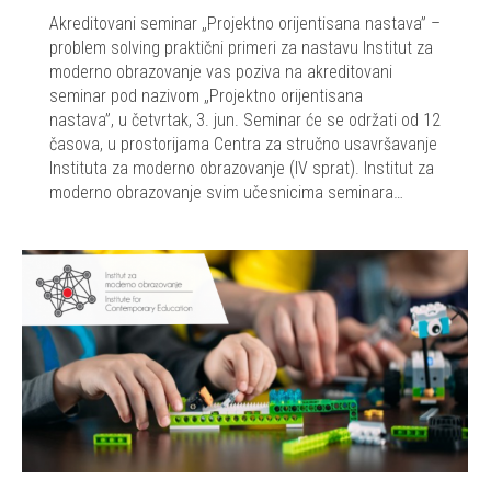
Akreditovani seminar „Projektno orijentisana nastava” –
problem solving praktični primeri za nastavu Institut za
moderno obrazovanje vas poziva na akreditovani
seminar pod nazivom „Projektno orijentisana
nastava”, u četvrtak, 3. jun. Seminar će se održati od 12
časova, u prostorijama Centra za stručno usavršavanje
Instituta za moderno obrazovanje (IV sprat). Institut za
moderno obrazovanje svim učesnicima seminara…