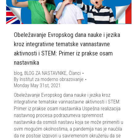
Obeležavanje Evropskog dana nauke i jezika
kroz integrativne tematske vannastavne
aktivnosti i STEM: Primer iz prakse osam
nastavnika
blog
,
BLOG ZA NASTAVNIKE
,
Članci
By
Institut za moderno obrazovanje
Monday May 31st, 2021
Obeležavanje Evropskog dana nauke i jezika kroz
integrativne tematske vannastavne aktivnosti i STEM:
Primer iz prakse osam nastavnika Uspešna realizacija
nastavnog procesa podrazumeva spremnost
nastavnika da osmisli nastavu koja se može primeniti u
svim mogućim okolnostima, a pandemija nas je naučila
da ne postoje izgovori u savremenom okruženju da se