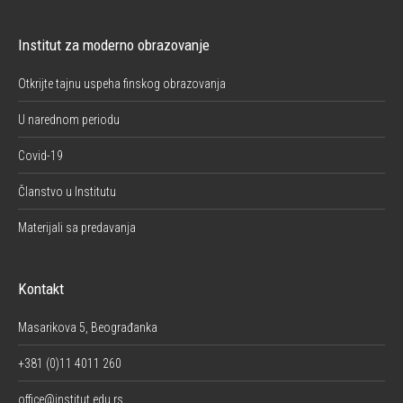
Institut za moderno obrazovanje
Otkrijte tajnu uspeha finskog obrazovanja
U narednom periodu
Covid-19
Članstvo u Institutu
Materijali sa predavanja
Kontakt
Masarikova 5, Beograđanka
+381 (0)11 4011 260
office@institut.edu.rs