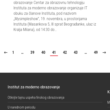
obrazovanje Centar za obrazovnu tehnologiju
Instituta za moderno obrazovanje organizuje IT
obuku za članove Instituta, pod nazivom
„Mysimpleshow”, 19. novembra, u prostorijama
Instituta (Masarikova 5, III sprat Beograđanke, ulaz iz
Kralja Milana), od 14:30 do…
1
…
39
40
41
42
43
…
49
Institut za moderno obrazovanje
K
Otkrijte tajnu uspeha finskog obrazovanja
M
U narednom periodu