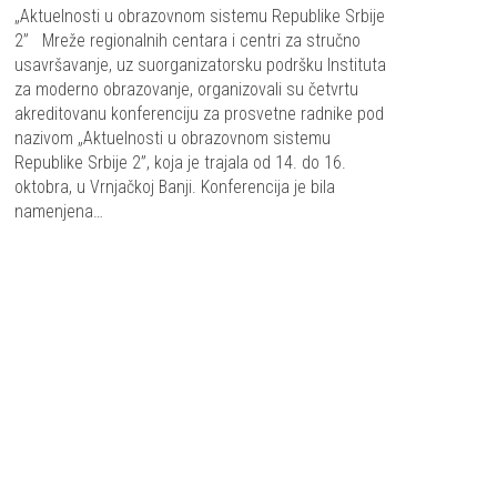
„Aktuelnosti u obrazovnom sistemu Republike Srbije
2” Mreže regionalnih centara i centri za stručno
usavršavanje, uz suorganizatorsku podršku Instituta
za moderno obrazovanje, organizovali su četvrtu
akreditovanu konferenciju za prosvetne radnike pod
nazivom „Aktuelnosti u obrazovnom sistemu
Republike Srbije 2”, koja je trajala od 14. do 16.
oktobra, u Vrnjačkoj Banji. Konferencija je bila
namenjena…