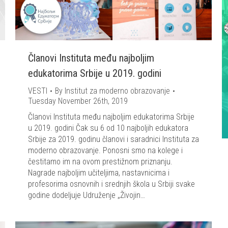
Članovi Instituta među najboljim
edukatorima Srbije u 2019. godini
VESTI
By
Institut za moderno obrazovanje
Tuesday November 26th, 2019
Članovi Instituta među najboljim edukatorima Srbije
u 2019. godini Čak su 6 od 10 najboljih edukatora
Srbije za 2019. godinu članovi i saradnici Instituta za
moderno obrazovanje. Ponosni smo na kolege i
čestitamo im na ovom prestižnom priznanju.
Nagrade najboljim učiteljima, nastavnicima i
profesorima osnovnih i srednjih škola u Srbiji svake
godine dodeljuje Udruženje „Živojin…