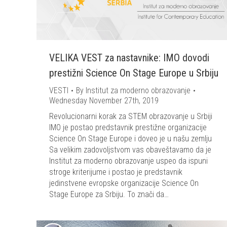
VELIKA VEST za nastavnike: IMO dovodi
prestižni Science On Stage Europe u Srbiju
VESTI
By
Institut za moderno obrazovanje
Wednesday November 27th, 2019
Revolucionarni korak za STEM obrazovanje u Srbiji
IMO je postao predstavnik prestižne organizacije
Science On Stage Europe i doveo je u našu zemlju
Sa velikim zadovoljstvom vas obaveštavamo da je
Institut za moderno obrazovanje uspeo da ispuni
stroge kriterijume i postao je predstavnik
jedinstvene evropske organizacije Science On
Stage Europe za Srbiju. To znači da…