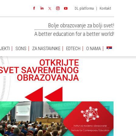
DL platforma
|
Kontakt
JEKTI
SONS
ZA NASTAVNIKE
EDTECH
O NAMA
Facebook
Linkedin
Instagram
YouTube
Bolje obrazovanje za bolji svet!
A better education for a better world!
JEKTI
SONS
ZA NASTAVNIKE
EDTECH
O NAMA