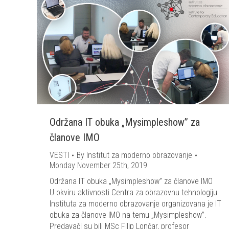
Održana IT obuka „Mysimpleshow” za
članove IMO
VESTI
By
Institut za moderno obrazovanje
Monday November 25th, 2019
Održana IT obuka „Mysimpleshow” za članove IMO
U okviru aktivnosti Centra za obrazovnu tehnologiju
Instituta za moderno obrazovanje organizovana je IT
obuka za članove IMO na temu „Mysimpleshow”.
Predavači su bili MSc Filip Lončar, profesor