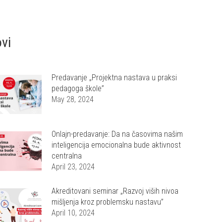
ovi
Predavanje „Projektna nastava u praksi
pedagoga škole”
May 28, 2024
Onlajn-predavanje: Da na časovima našim
inteligencija emocionalna bude aktivnost
centralna
April 23, 2024
Akreditovani seminar „Razvoj viših nivoa
mišljenja kroz problemsku nastavu”
April 10, 2024