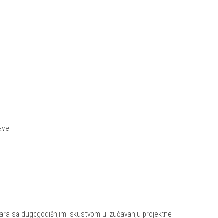
tave
inara sa dugogodišnjim iskustvom u izučavanju projektne