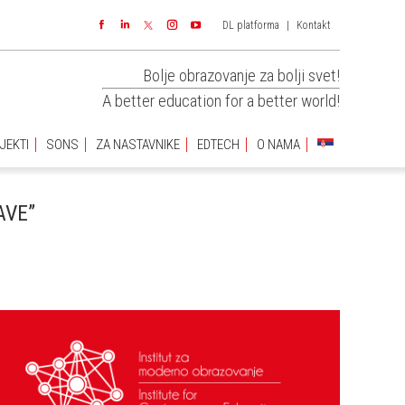
DL platforma
|
Kontakt
JEKTI
SONS
ZA NASTAVNIKE
EDTECH
O NAMA
Facebook
Linkedin
Instagram
YouTube
Bolje obrazovanje za bolji svet!
A better education for a better world!
JEKTI
SONS
ZA NASTAVNIKE
EDTECH
O NAMA
AVE”