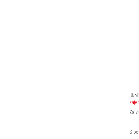
Ukol
zaje
Za v
S po