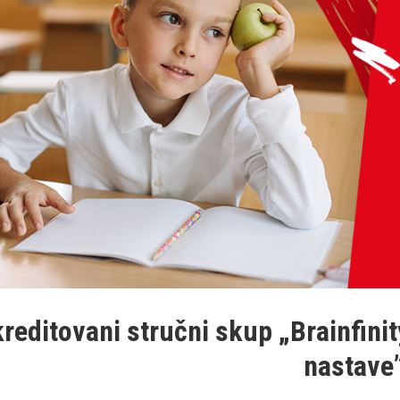
reditovani stručni skup „Brainfini
nastave