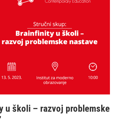
ty u školi – razvoj problemske
”