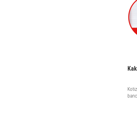
Kak
Koti
banc