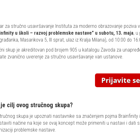
ar za stručno usavršavanje Instituta za moderno obrazovanje poziva 
infinity u školi – razvoj problemske nastave” u subotu, 13. maja
, u
rađanka, Masarikova 5, III sprat, ulaz iz Kralja Milana), od 10:00 do 16:
čni skup je akreditovan pod brojem 905 u katalogu Zavoda za unapređ
jate zvanično uverenje za stručno usavršavanje van ustanove.
 je cilj ovog stručnog skupa?
 stručnog skupa je upoznati nastavnike sa značenjem pojma Brainfini
staviti načine na koje se ovaj koncept može primeniti u nastavi i dati 
nizaciji problemske nastave.