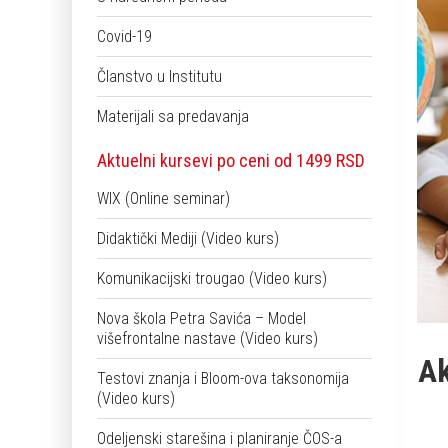
Covid-19
Članstvo u Institutu
Materijali sa predavanja
Aktuelni kursevi po ceni od 1499 RSD
WIX (Online seminar)
Didaktički Mediji (Video kurs)
Komunikacijski trougao (Video kurs)
Nova škola Petra Savića – Model
višefrontalne nastave (Video kurs)
Ak
Testovi znanja i Bloom-ova taksonomija
(Video kurs)
Odeljenski starešina i planiranje ČOS-a