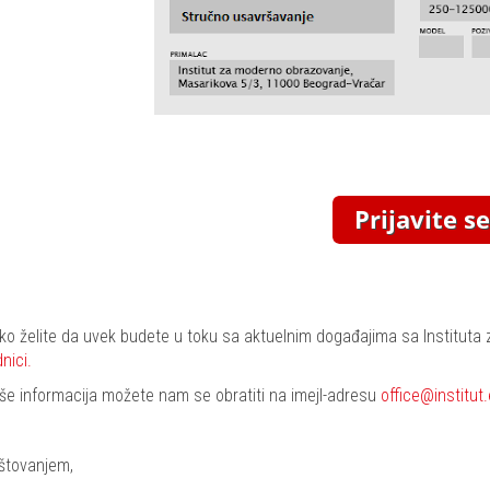
iko želite da uvek budete u toku sa aktuelnim događajima sa Instituta
dnici
.
iše informacija možete nam se obratiti na imejl-adresu
office@institut
štovanjem,