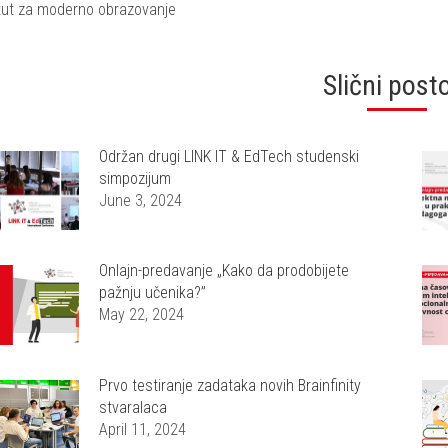
itut za moderno obrazovanje
Slični post
Održan drugi LINK IT & EdTech studenski
simpozijum
June 3, 2024
Onlajn-predavanje „Kako da prodobijete
pažnju učenika?”
May 22, 2024
Prvo testiranje zadataka novih Brainfinity
stvaralaca
April 11, 2024