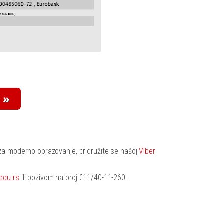
 za moderno obrazovanje, pridružite se našoj
Viber
.edu.rs
ili pozivom na broj 011/40-11-260.