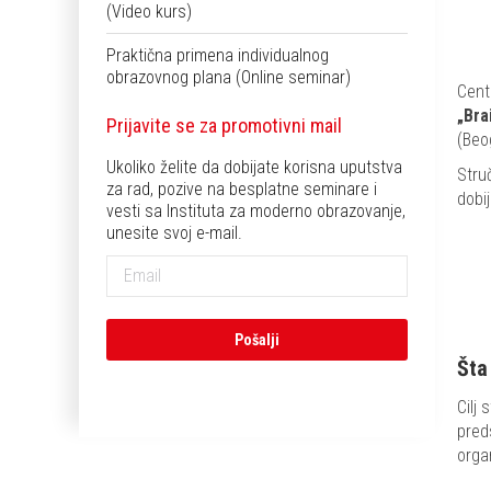
(Video kurs)
Praktična primena individualnog
obrazovnog plana (Online seminar)
Cent
„Bra
Prijavite se za promotivni mail
(Beog
Ukoliko želite da dobijate korisna uputstva
Stru
za rad, pozive na besplatne seminare i
dobi
vesti sa Instituta za moderno obrazovanje,
unesite svoj e-mail.
Šta
Cilj
pred
orga