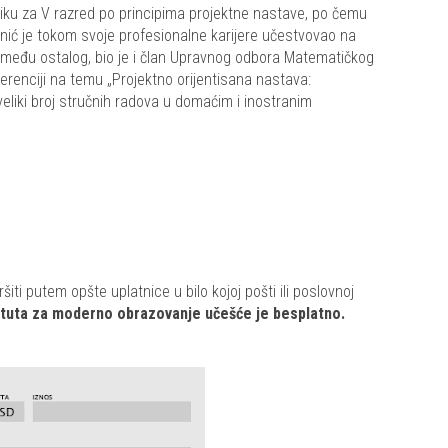
iku za V razred po principima projektne nastave, po čemu
Anić je tokom svoje profesionalne karijere učestvovao na
zmeđu ostalog, bio je i član Upravnog odbora Matematičkog
erenciji na temu „Projektno orijentisana nastava:
 veliki broj stručnih radova u domaćim i inostranim
ti putem opšte uplatnice u bilo kojoj pošti ili poslovnoj
ituta za moderno obrazovanje učešće je besplatno.