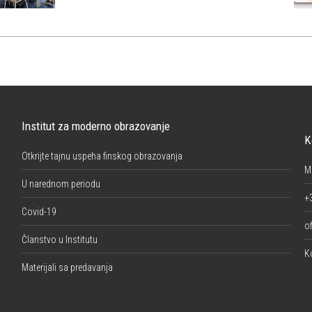
Institut za moderno obrazovanje
K
Otkrijte tajnu uspeha finskog obrazovanja
M
U narednom periodu
+
Covid-19
of
Članstvo u Institutu
K
Materijali sa predavanja