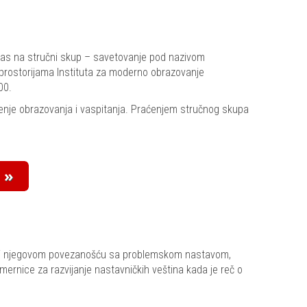
vas na stručni skup – savetovanje pod nazivom
 prostorijama Instituta za moderno obrazovanje
00.
enje obrazovanja i vaspitanja. Praćenjem stručnog skupa
ty i njegovom povezanošću sa problemskom nastavom,
smernice za razvijanje nastavničkih veština kada je reč o