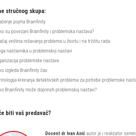
e stručnog skupa:
ačenje pojma Brainfinity
ko su povezani Brainfinity i problemska nastava?
ačaj veština rešavanja problema u životu i na tržištu rada
oga nastavnika u problemskoj nastavi
ganizacija problemske nastave
ko izgleda Brainfinity čas
hnologija kreiranja detektivskih problema za potrebe problemske nas
ko Brainfinity može doprineti problemskoj nastavi?
će biti vaš predavač?
Docent dr Ivan Anić
autor je i realizator sem