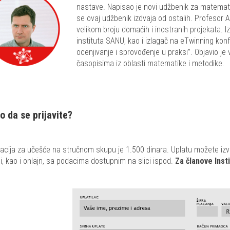
nastave. Napisao je novi udžbenik za matemat
se ovaj udžbenik izdvaja od ostalih. Profesor 
velikom broju domaćih i inostranih projekata.
I
instituta SANU, kao i izlagač na eTwinning konf
ocenjivanje i sprovođenje u praksi”. Objavio je
časopisima iz oblasti matematike i metodike.
o da se prijavite?
zacija za učešće na stručnom skupu je 1.500 dinara. Uplatu možete izvrši
i, kao i onlajn, sa podacima dostupnim na slici ispod.
Za članove Inst