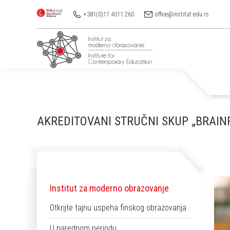
+381(0)11 4011 260
office@institut.edu.rs
AKREDITOVANI STRUČNI SKUP „BRAIN
Institut za moderno obrazovanje
Otkrijte tajnu uspeha finskog obrazovanja
U narednom periodu