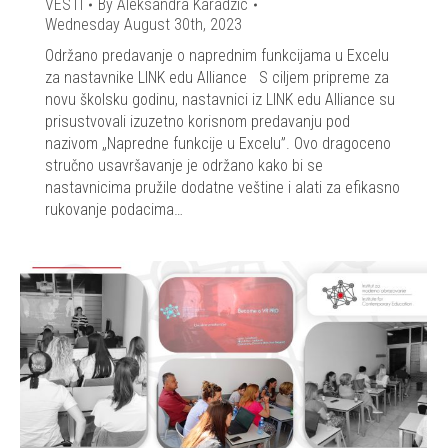
VESTI
By
Aleksandra Karadzic
Wednesday August 30th, 2023
Održano predavanje o naprednim funkcijama u Excelu
za nastavnike LINK edu Alliance S ciljem pripreme za
novu školsku godinu, nastavnici iz LINK edu Alliance su
prisustvovali izuzetno korisnom predavanju pod
nazivom „Napredne funkcije u Excelu”. Ovo dragoceno
stručno usavršavanje je održano kako bi se
nastavnicima pružile dodatne veštine i alati za efikasno
rukovanje podacima…