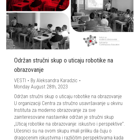
Održan stručni skup o uticaju robotike na
obrazovanje
VESTI
By
Aleksandra Karadzic
Monday August 28th, 2023
Održan stručni skup o uticaju robotike na obrazovanje
U organizaciji Centra za stručno usavršavanje u okviru
Instituta za moderno obrazovanje za sve
zainteresovane nastavnike održan je stručni skup
„Uticaj robotike na obrazovanje: iskustvo i perspektive”.
Učesnici su na ovom skupu imali priliku da čuju o
dragocenim iskustvima i različitim perspektivama kada