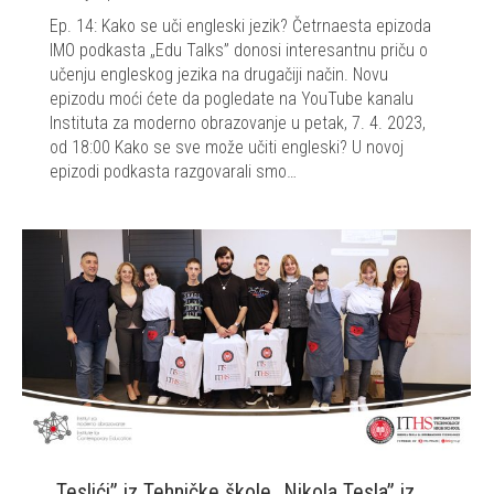
Ep. 14: Kako se uči engleski jezik? Četrnaesta epizoda
IMO podkasta „Edu Talks” donosi interesantnu priču o
učenju engleskog jezika na drugačiji način. Novu
epizodu moći ćete da pogledate na YouTube kanalu
Instituta za moderno obrazovanje u petak, 7. 4. 2023,
od 18:00 Kako se sve može učiti engleski? U novoj
epizodi podkasta razgovarali smo…
„Teslići” iz Tehničke škole „Nikola Tesla” iz