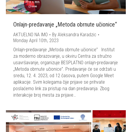
Onlajn-predavanje „Metoda obrnute učionice“
AKTUELNO NA IMO
By
Aleksandra Karadzic
Monday April 10th, 2023
Onlajn-predavanje „Metoda obrnute učionice” Institut
za moderno obrazovanje, u okviru Centra za stručno
usavršavanje, organizuje BESPLATNO onlajn-predavanje
„Metoda obrnute učionice”. Predavanje će se održati u
sredu, 12. 4. 2023, od 12 časova, putem Google Meet
aplikacije. Svim kolegama čije prijave se prihvate
poslaćemo link za pristup na dan predavanja. Zbog
interakcije broj mesta za prijave…