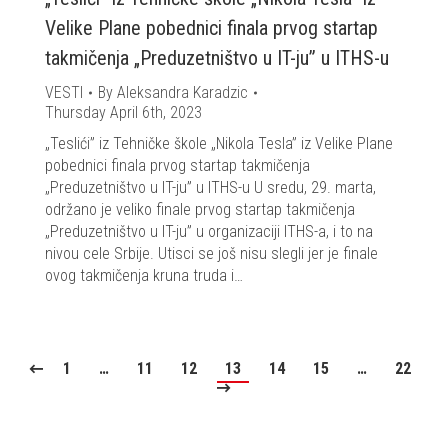
Velike Plane pobednici finala prvog startap
takmičenja „Preduzetništvo u IT-ju” u ITHS-u
VESTI
By
Aleksandra Karadzic
Thursday April 6th, 2023
„Teslići” iz Tehničke škole „Nikola Tesla” iz Velike Plane
pobednici finala prvog startap takmičenja
„Preduzetništvo u IT-ju” u ITHS-u U sredu, 29. marta,
održano je veliko finale prvog startap takmičenja
„Preduzetništvo u IT-ju” u organizaciji ITHS-a, i to na
nivou cele Srbije. Utisci se još nisu slegli jer je finale
ovog takmičenja kruna truda i…
1
…
11
12
13
14
15
…
22