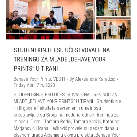
STUDENTKINJE FSU UČESTVOVALE NA
TRENINGU ZA MLADE „BEHAVE YOUR
PRINTS” U TIRANI
Behave Your Prints
,
VESTI
By
Aleksandra Karadzic
Friday April 7th, 2023
STUDENTKINJE FSU UČESTVOVALE NA TRENINGU ZA
MLADE „BEHAVE YOUR PRINTS” U TIRANI Studentkinje
II i III godine Fakulteta savremenih umetnosti
predstavljale su Srbiju na međunarodnom treningu za
mlade u Tirani. Tamara Rodić, Tamara Krdžić, Katarina
Marjanović i Ivana Lješković provele su sedam dana u
glavnom gradu Albanije u okviru projekta „Behave Your