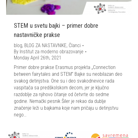
STEM u svetu bajki – primer dobre
nastavničke prakse
blog
,
BLOG ZA NASTAVNIKE
,
Članci
By
Institut za moderno obrazovanje
Monday April 26th, 2021
Primer dobre prakse Erasmus projekta „Connection
between fairytales and STEM” Bajke su neobilazan deo
svakog detinjstva. One su i deo svakodnevice rada
vaspitača sa predškolskom decom, jer je ključno
razdoblje za njihovo čitanje od četvrte do sedme
godine. Nemački pesnik Šiler je rekao da dublje
značenje leži u bajkama koje nam pričaju u detinjstvu
nego…