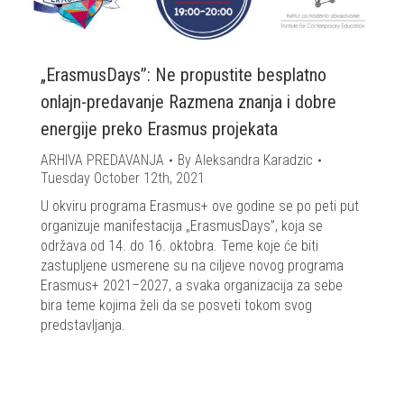
„ErasmusDays”: Ne propustite besplatno
onlajn-predavanje Razmena znanja i dobre
energije preko Erasmus projekata
ARHIVA PREDAVANJA
By
Aleksandra Karadzic
Tuesday October 12th, 2021
U okviru programa Erasmus+ ove godine se po peti put
organizuje manifestacija „ErasmusDays”, koja se
održava od 14. do 16. oktobra. Teme koje će biti
zastupljene usmerene su na ciljeve novog programa
Erasmus+ 2021–2027, a svaka organizacija za sebe
bira teme kojima želi da se posveti tokom svog
predstavljanja.