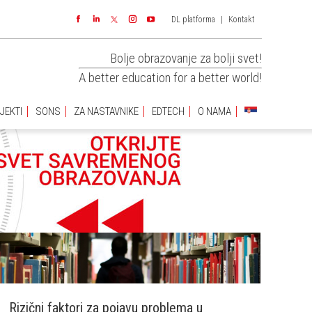
DL platforma
|
Kontakt
JEKTI
SONS
ZA NASTAVNIKE
EDTECH
O NAMA
Facebook
Linkedin
Instagram
YouTube
Bolje obrazovanje za bolji svet!
A better education for a better world!
JEKTI
SONS
ZA NASTAVNIKE
EDTECH
O NAMA
Rizični faktori za pojavu problema u