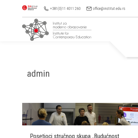
+381(0)11 4011 260
office@institut.edu.rs
admin
You are here:
Posetioci stručnog skupa „Budućnost