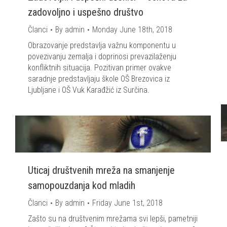
zadovoljno i uspešno društvo
Članci
By
admin
Monday June 18th, 2018
Obrazovanje predstavlja važnu komponentu u
povezivanju zemalja i doprinosi prevazilaženju
konfliktnih situacija. Pozitivan primer ovakve
saradnje predstavljaju škole OŠ Brezovica iz
Ljubljane i OŠ Vuk Karađžić iz Surčina.
Uticaj društvenih mreža na smanjenje
samopouzdanja kod mladih
Članci
By
admin
Friday June 1st, 2018
Zašto su na društvenim mrežama svi lepši, pametniji