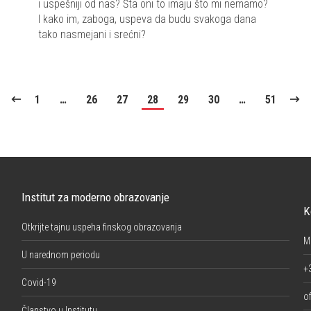
i uspešniji od nas? Šta oni to imaju što mi nemamo?
I kako im, zaboga, uspeva da budu svakoga dana
tako nasmejani i srećni?
1
…
26
27
28
29
30
…
51
Institut za moderno obrazovanje
K
Otkrijte tajnu uspeha finskog obrazovanja
M
U narednom periodu
+
Covid-19
of
Članstvo u Institutu