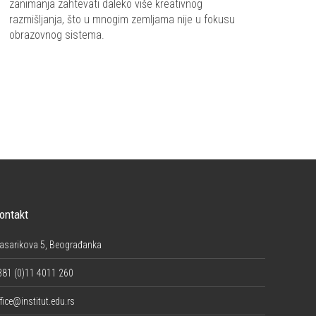
zanimanja zahtevati daleko više kreativnog
razmišljanja, što u mnogim zemljama nije u fokusu
obrazovnog sistema.
ontakt
asarikova 5, Beograđanka
381 (0)11 4011 260
fice@institut.edu.rs