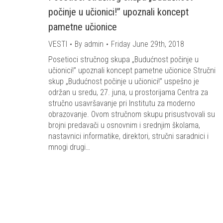
počinje u učionici!” upoznali koncept
pametne učionice
VESTI
By
admin
Friday June 29th, 2018
Posetioci stručnog skupa „Budućnost počinje u
učionici!” upoznali koncept pametne učionice Stručni
skup „Budućnost počinje u učionici!” uspešno je
održan u sredu, 27. juna, u prostorijama Centra za
stručno usavršavanje pri Institutu za moderno
obrazovanje. Ovom stručnom skupu prisustvovali su
brojni predavači u osnovnim i srednjim školama,
nastavnici informatike, direktori, stručni saradnici i
mnogi drugi…