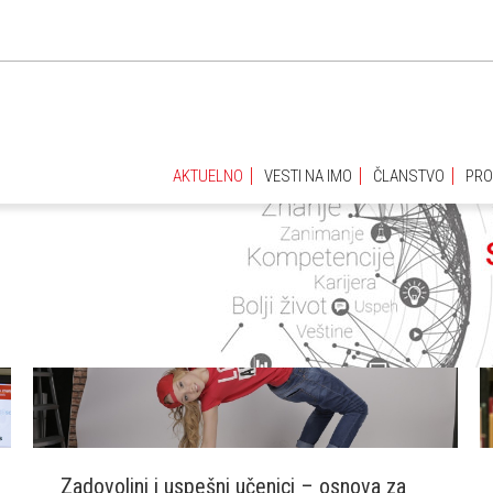
AKTUELNO
VESTI NA IMO
ČLANSTVO
PRO
AKTUELNO
VESTI NA IMO
ČLANSTVO
PRO
Zadovoljni i uspešni učenici – osnova za