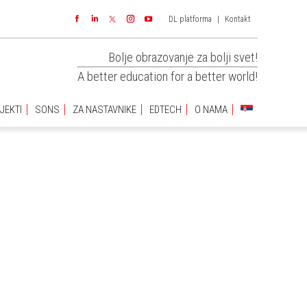
DL platforma
|
Kontakt
JEKTI
SONS
ZA NASTAVNIKE
EDTECH
O NAMA
Facebook
Linkedin
Instagram
YouTube
Bolje obrazovanje za bolji svet!
A better education for a better world!
JEKTI
SONS
ZA NASTAVNIKE
EDTECH
O NAMA
You are
here: