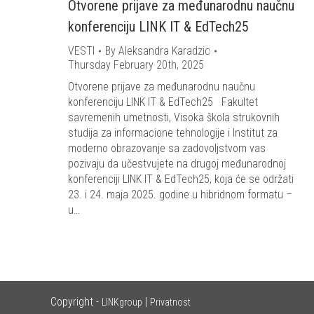
Otvorene prijave za međunarodnu naučnu
konferenciju LINK IT & EdTech25
VESTI
By
Aleksandra Karadzic
Thursday February 20th, 2025
Otvorene prijave za međunarodnu naučnu
konferenciju LINK IT & EdTech25 Fakultet
savremenih umetnosti, Visoka škola strukovnih
studija za informacione tehnologije i Institut za
moderno obrazovanje sa zadovoljstvom vas
pozivaju da učestvujete na drugoj međunarodnoj
konferenciji LINK IT & EdTech25, koja će se održati
23. i 24. maja 2025. godine u hibridnom formatu –
u…
Copyright -
|
LINKgroup
Privatnost