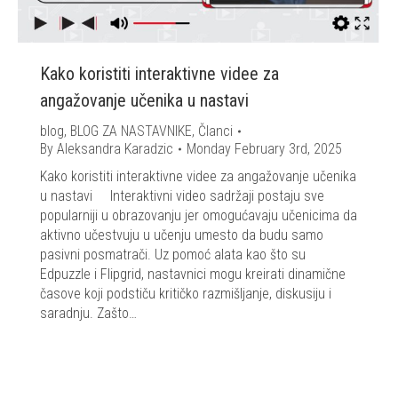
Kako koristiti interaktivne videe za
angažovanje učenika u nastavi
blog
,
BLOG ZA NASTAVNIKE
,
Članci
By
Aleksandra Karadzic
Monday February 3rd, 2025
Kako koristiti interaktivne videe za angažovanje učenika
u nastavi Interaktivni video sadržaji postaju sve
popularniji u obrazovanju jer omogućavaju učenicima da
aktivno učestvuju u učenju umesto da budu samo
pasivni posmatrači. Uz pomoć alata kao što su
Edpuzzle i Flipgrid, nastavnici mogu kreirati dinamične
časove koji podstiču kritičko razmišljanje, diskusiju i
saradnju. Zašto…