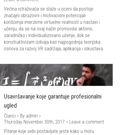
Većina istraživača se slaže u oceni da postoje
značajni obrazovni i motivacioni potencijali
korišćenja imerzivne virtuelne realnosti u nastavi i
učenju, da se na ovaj način promoviše aktivno,
saradničko i individualizovano učenje, dok se
konstruktivizam izdvaja kao najpogodnija teorijska
osnova za razvoj VR sadržaja, aplikacija i iskustava.
Usavršavanje koje garantuje profesionalni
ugled
Članci
By
admin
Thursday November 30th, 2017
Leave a comment
Pitanje koje sebi postavljate jeste kako u moru