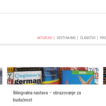
AKTUELNO
VESTI NA IMO
ČLANSTVO
PRO
AKTUELNO
VESTI NA IMO
ČLANSTVO
PRO
Bilingvalna nastava – obrazovanje za
budućnost