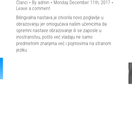
Članci
By
admin
Monday December 11th, 2017
Leave a comment
Bilingvalna nastava je otvorila novo poglavlje u
obrazovanju jer omogućava našim učenicima da
spremni nastave obrazovanje ili se zaposle u
inostranstvu, pošto već vladaju ne samo
predmetnim znanjima već i pojmovima na stranom
jeziku.