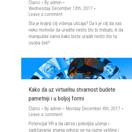
Članci
By
admin
Wednesday December 13th, 2017
Leave a comment
Šta je krajnji cilj vršenja uticaja? Da li je cilj da vas
neko motiviše da uradite nešto što bi trebalo, ili da
manipuliše vama kako biste uradili nešto što ta
osoba želi?
Kako da uz virtuelnu stvarnost budete
pametniji i u boljoj formi
Članci
By
admin
Monday December 4th, 2017
Leave a comment
Potencijal VR-a da ubrza i poboljša učenje i
zadržavanje znanja odnosi se na razne veštine i