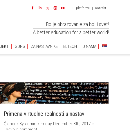
DL platforma
|
Kontakt
JEKTI
SONS
ZA NASTAVNIKE
EDTECH
O NAMA
Facebook
Linkedin
Instagram
YouTube
Bolje obrazovanje za bolji svet!
A better education for a better world!
JEKTI
SONS
ZA NASTAVNIKE
EDTECH
O NAMA
You are
here:
Primena virtuelne realnosti u nastavi
Članci
By
admin
Friday December 8th, 2017
Leave a comment