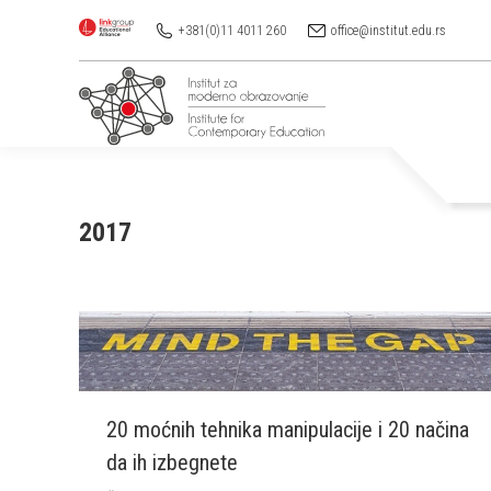
+381(0)11 4011 260
office@institut.edu.rs
2017
20 moćnih tehnika manipulacije i 20 načina
da ih izbegnete