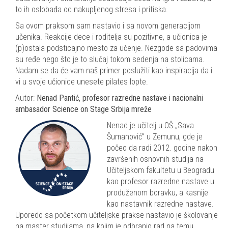
to ih oslobađa od nakupljenog stresa i pritiska.
Sa ovom praksom sam nastavio i sa novom generacijom
učenika. Reakcije dece i roditelja su pozitivne, a učionica je
(p)ostala podsticajno mesto za učenje. Nezgode sa padovima
su ređe nego što je to slučaj tokom sedenja na stolicama.
Nadam se da će vam naš primer poslužiti kao inspiracija da i
vi u svoje učionice unesete pilates lopte.
Autor:
Nenad Pantić, profesor razredne nastave i nacionalni
ambasador Science on Stage Srbija mreže
Nenad je učitelj u OŠ „Sava
Šumanović” u Zemunu, gde je
počeo da radi 2012. godine nakon
završenih osnovnih studija na
Učiteljskom fakultetu u Beogradu
kao profesor razredne nastave u
produženom boravku, a kasnije
kao nastavnik razredne nastave.
Uporedo sa početkom učiteljske prakse nastavio je školovanje
na master studijama, na kojim je odbranio rad na temu