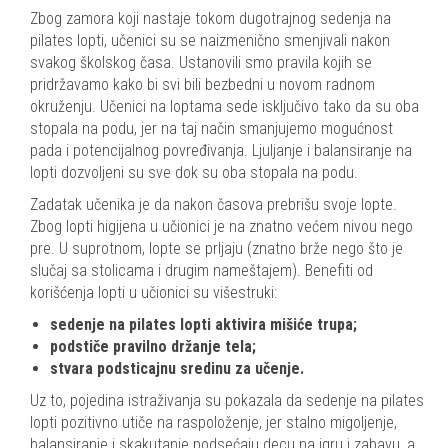
Zbog zamora koji nastaje tokom dugotrajnog sedenja na
pilates lopti, učenici su se naizmenično smenjivali nakon
svakog školskog časa. Ustanovili smo pravila kojih se
pridržavamo kako bi svi bili bezbedni u novom radnom
okruženju. Učenici na loptama sede isključivo tako da su oba
stopala na podu, jer na taj način smanjujemo mogućnost
pada i potencijalnog povređivanja. Ljuljanje i balansiranje na
lopti dozvoljeni su sve dok su oba stopala na podu.
Zadatak učenika je da nakon časova prebrišu svoje lopte.
Zbog lopti higijena u učionici je na znatno većem nivou nego
pre. U suprotnom, lopte se prljaju (znatno brže nego što je
slučaj sa stolicama i drugim nameštajem). Benefiti od
korišćenja lopti u učionici su višestruki:
sedenje na pilates lopti aktivira mišiće trupa;
podstiče pravilno držanje tela;
stvara podsticajnu sredinu za učenje.
Uz to, pojedina istraživanja su pokazala da sedenje na pilates
lopti pozitivno utiče na raspoloženje, jer stalno migoljenje,
balansiranje i skakutanje podsećaju decu na igru i zabavu, a