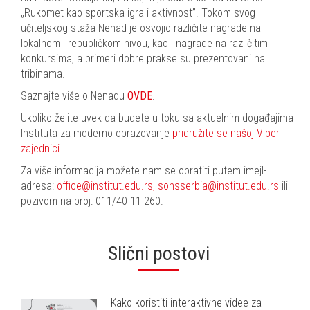
„Rukomet kao sportska igra i aktivnost”. Tokom svog
učiteljskog staža Nenad je osvojio različite nagrade na
lokalnom i republičkom nivou, kao i nagrade na različitim
konkursima, a primeri dobre prakse su prezentovani na
tribinama.
Saznajte više o Nenadu
OVDE
.
Ukoliko želite uvek da budete u toku sa aktuelnim događajima
Instituta za moderno obrazovanje
pridružite se našoj Viber
zajednici.
Za više informacija možete nam se obratiti putem imejl-
adresa:
office@institut.edu.rs,
sonsserbia@institut.edu.rs
ili
pozivom na broj: 011/40-11-260.
Slični postovi
Kako koristiti interaktivne videe za