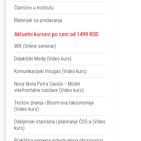
Članstvo u Institutu
Materijali sa predavanja
Aktuelni kursevi po ceni od 1499 RSD
WIX (Online seminar)
Didaktički Mediji (Video kurs)
Komunikacijski trougao (Video kurs)
Nova škola Petra Savića – Model
višefrontalne nastave (Video kurs)
Testovi znanja i Bloom-ova taksonomija
(Video kurs)
Odeljenski starešina i planiranje ČOS-a (Video
kurs)
Praktična primena individualnog obrazovnog