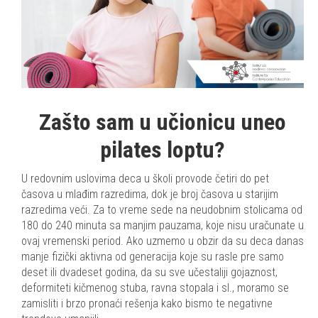
Zašto sam u učionicu uneo
pilates loptu?
U redovnim uslovima deca u školi provode četiri do pet
časova u mlađim razredima, dok je broj časova u starijim
razredima veći. Za to vreme sede na neudobnim stolicama od
180 do 240 minuta sa manjim pauzama, koje nisu uračunate u
ovaj vremenski period. Ako uzmemo u obzir da su deca danas
manje fizički aktivna od generacija koje su rasle pre samo
deset ili dvadeset godina, da su sve učestaliji gojaznost,
deformiteti kičmenog stuba, ravna stopala i sl., moramo se
zamisliti i brzo pronaći rešenja kako bismo te negativne