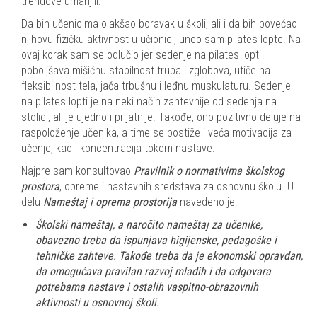
trendove umanjili.
Da bih učenicima olakšao boravak u školi, ali i da bih povećao
njihovu fizičku aktivnost u učionici, uneo sam pilates lopte. Na
ovaj korak sam se odlučio jer sedenje na pilates lopti
poboljšava mišićnu stabilnost trupa i zglobova, utiče na
fleksibilnost tela, jača trbušnu i leđnu muskulaturu. Sedenje
na pilates lopti je na neki način zahtevnije od sedenja na
stolici, ali je ujedno i prijatnije. Takođe, ono pozitivno deluje na
raspoloženje učenika, a time se postiže i veća motivacija za
učenje, kao i koncentracija tokom nastave.
Najpre sam konsultovao
Pravilnik o normativima školskog
prostora
, opreme i nastavnih sredstava za osnovnu školu. U
delu
Nameštaj i oprema prostorija
navedeno je:
Školski nameštaj, a naročito nameštaj za učenike,
obavezno treba da ispunjava higijenske, pedagoške i
tehničke zahteve. Takođe treba da je ekonomski opravdan,
da omogućava pravilan razvoj mladih i da odgovara
potrebama nastave i ostalih vaspitno-obrazovnih
aktivnosti u osnovnoj školi.