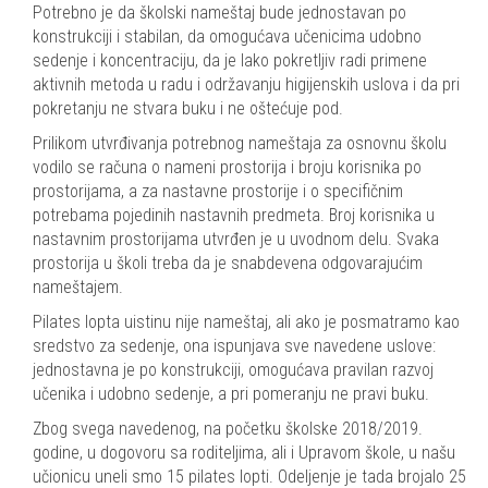
Potrebno je da školski nameštaj bude jednostavan po
konstrukciji i stabilan, da omogućava učenicima udobno
sedenje i koncentraciju, da je lako pokretljiv radi primene
aktivnih metoda u radu i održavanju higijenskih uslova i da pri
pokretanju ne stvara buku i ne oštećuje pod.
Prilikom utvrđivanja potrebnog nameštaja za osnovnu školu
vodilo se računa o nameni prostorija i broju korisnika po
prostorijama, a za nastavne prostorije i o specifičnim
potrebama pojedinih nastavnih predmeta. Broj korisnika u
nastavnim prostorijama utvrđen je u uvodnom delu. Svaka
prostorija u školi treba da je snabdevena odgovarajućim
nameštajem.
Pilates lopta uistinu nije nameštaj, ali ako je posmatramo kao
sredstvo za sedenje, ona ispunjava sve navedene uslove:
jednostavna je po konstrukciji, omogućava pravilan razvoj
učenika i udobno sedenje, a pri pomeranju ne pravi buku.
Zbog svega navedenog, na početku školske 2018/2019.
godine, u dogovoru sa roditeljima, ali i Upravom škole, u našu
učionicu uneli smo 15 pilates lopti. Odeljenje je tada brojalo 25