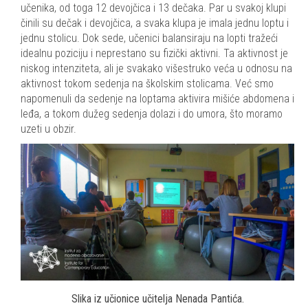
učenika, od toga 12 devojčica i 13 dečaka. Par u svakoj klupi
činili su dečak i devojčica, a svaka klupa je imala jednu loptu i
jednu stolicu. Dok sede, učenici balansiraju na lopti tražeći
idealnu poziciju i neprestano su fizički aktivni. Ta aktivnost je
niskog intenziteta, ali je svakako višestruko veća u odnosu na
aktivnost tokom sedenja na školskim stolicama. Već smo
napomenuli da sedenje na loptama aktivira mišiće abdomena i
leđa, a tokom dužeg sedenja dolazi i do umora, što moramo
uzeti u obzir.
Slika iz učionice učitelja Nenada Pantića.