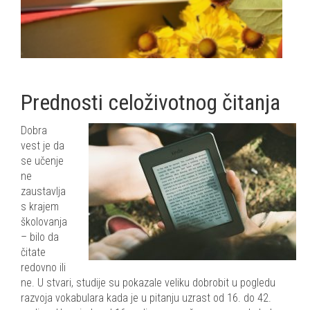
Prednosti celoživotnog čitanja
Dobra
vest je da
se učenje
ne
zaustavlja
s krajem
školovanja
– bilo da
čitate
redovno ili
ne. U stvari, studije su pokazale veliku dobrobit u pogledu
razvoja vokabulara kada je u pitanju uzrast od 16. do 42.