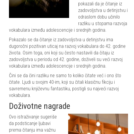
pokazali da je čitanje iz
zadovoljstva u detinjstvu i
odraslom dobu učinilo
razliku u stopama razvoja
vokabulara između adolescencije i srednjih godina.
Pokazalo se da čitanje iz zadovoljstva u detinjstvu ima
dugoročni pozitivan uticaj na razvoj vokabulara do 42. godine
života. Osim toga, oni koji su često nastavili da čitaju iz
zadovoljstva u periodu od 42. godine, doživeli su veći razvoj
vokabulara između adolescencije i srednjih godina.
Čini se da čini razliku ne samo to koliko čitate već i ono što
čitate. Ljudi u svojim 40-im, koji su čitali klasičnu fikciju i
savremenu književnu fantastiku, postigli su najveći razvoj
vokabulara.
Doživotne nagrade
Ovo istraživanje sugeriše
da podsticanje ljubavi
prema čitanju ima važnu