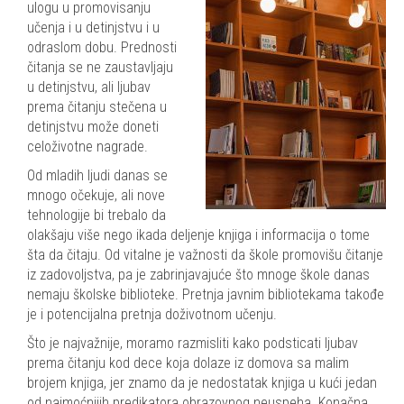
ulogu u promovisanju
učenja i u detinjstvu i u
odraslom dobu. Prednosti
čitanja se ne zaustavljaju
u detinjstvu, ali ljubav
prema čitanju stečena u
detinjstvu može doneti
celoživotne nagrade.
Od mladih ljudi danas se
mnogo očekuje, ali nove
tehnologije bi trebalo da
olakšaju više nego ikada deljenje knjiga i informacija o tome
šta da čitaju. Od vitalne je važnosti da škole promovišu čitanje
iz zadovoljstva, pa je zabrinjavajuće što mnoge škole danas
nemaju školske biblioteke. Pretnja javnim bibliotekama takođe
je i potencijalna pretnja doživotnom učenju.
Što je najvažnije, moramo razmisliti kako podsticati ljubav
prema čitanju kod dece koja dolaze iz domova sa malim
brojem knjiga, jer znamo da je nedostatak knjiga u kući jedan
od najmoćnijih predikatora obrazovnog neuspeha. Konačna