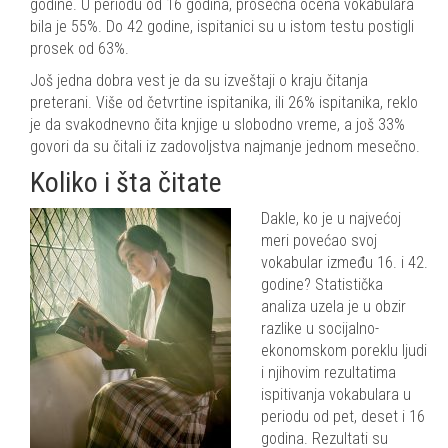
godine. U periodu od 16 godina, prosečna ocena vokabulara
bila je 55%. Do 42 godine, ispitanici su u istom testu postigli
prosek od 63%.
Još jedna dobra vest je da su izveštaji o kraju čitanja
preterani. Više od četvrtine ispitanika, ili 26% ispitanika, reklo
je da svakodnevno čita knjige u slobodno vreme, a još 33%
govori da su čitali iz zadovoljstva najmanje jednom mesečno.
Koliko i šta čitate
Dakle, ko je u najvećoj
meri povećao svoj
vokabular između 16. i 42.
godine? Statistička
analiza uzela je u obzir
razlike u socijalno-
ekonomskom poreklu ljudi
i njihovim rezultatima
ispitivanja vokabulara u
periodu od pet, deset i 16
godina. Rezultati su