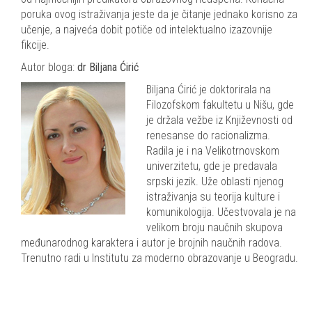
poruka ovog istraživanja jeste da je čitanje jednako korisno za
učenje, a najveća dobit potiče od intelektualno izazovnije
fikcije.
Autor bloga:
dr
Biljana Ćirić
Biljana Ćirić je doktorirala na
Filozofskom fakultetu u Nišu, gde
je držala vežbe iz Književnosti od
renesanse do racionalizma.
Radila je i na Velikotrnovskom
univerzitetu, gde je predavala
srpski jezik. Uže oblasti njenog
istraživanja su teorija kulture i
komunikologija. Učestvovala je na
velikom broju naučnih skupova
međunarodnog karaktera i autor je brojnih naučnih radova.
Trenutno radi u Institutu za moderno obrazovanje u Beogradu.