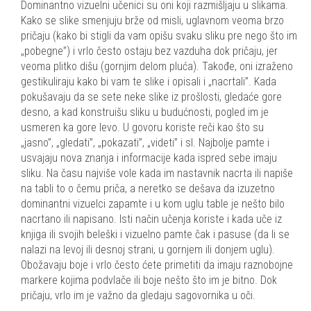
Dominantno vizuelni učenici su oni koji razmišljaju u slikama.
Kako se slike smenjuju brže od misli, uglavnom veoma brzo
pričaju (kako bi stigli da vam opišu svaku sliku pre nego što im
„pobegne”) i vrlo često ostaju bez vazduha dok pričaju, jer
veoma plitko dišu (gornjim delom pluća). Takođe, oni izraženo
gestikuliraju kako bi vam te slike i opisali i „nacrtali”. Kada
pokušavaju da se sete neke slike iz prošlosti, gledaće gore
desno, a kad konstruišu sliku u budućnosti, pogled im je
usmeren ka gore levo. U govoru koriste reči kao što su
„jasno”, „gledati”, „pokazati”, „videti” i sl. Najbolje pamte i
usvajaju nova znanja i informacije kada ispred sebe imaju
sliku. Na času najviše vole kada im nastavnik nacrta ili napiše
na tabli to o čemu priča, a neretko se dešava da izuzetno
dominantni vizuelci zapamte i u kom uglu table je nešto bilo
nacrtano ili napisano. Isti način učenja koriste i kada uče iz
knjiga ili svojih beleški i vizuelno pamte čak i pasuse (da li se
nalazi na levoj ili desnoj strani, u gornjem ili donjem uglu).
Obožavaju boje i vrlo često ćete primetiti da imaju raznobojne
markere kojima podvlače ili boje nešto što im je bitno. Dok
pričaju, vrlo im je važno da gledaju sagovornika u oči.