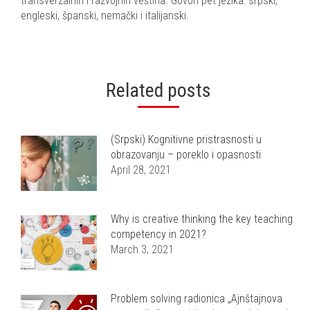
transverzalnih i razvojnih veština. Govori pet jezika: srpski,
engleski, španski, nemački i italijanski.
Related posts
(Srpski) Kognitivne pristrasnosti u
obrazovanju – poreklo i opasnosti
April 28, 2021
Why is creative thinking the key teaching
competency in 2021?
March 3, 2021
Problem solving radionica „Ajnštajnova