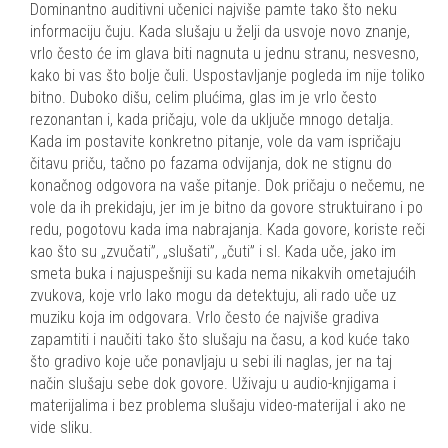
Dominantno auditivni učenici najviše pamte tako što neku
informaciju čuju. Kada slušaju u želji da usvoje novo znanje,
vrlo često će im glava biti nagnuta u jednu stranu, nesvesno,
kako bi vas što bolje čuli. Uspostavljanje pogleda im nije toliko
bitno. Duboko dišu, celim plućima, glas im je vrlo često
rezonantan i, kada pričaju, vole da uključe mnogo detalja.
Kada im postavite konkretno pitanje, vole da vam ispričaju
čitavu priču, tačno po fazama odvijanja, dok ne stignu do
konačnog odgovora na vaše pitanje. Dok pričaju o nečemu, ne
vole da ih prekidaju, jer im je bitno da govore struktuirano i po
redu, pogotovu kada ima nabrajanja. Kada govore, koriste reči
kao što su „zvučati”, „slušati”, „čuti” i sl.
Kada uče, jako im
smeta buka i najuspešniji su kada nema nikakvih ometajućih
zvukova, koje vrlo lako mogu da detektuju, ali rado uče uz
muziku koja im odgovara. Vrlo često će najviše gradiva
zapamtiti i naučiti tako što slušaju na času, a kod kuće tako
što gradivo koje uče ponavljaju u sebi ili naglas, jer na taj
način slušaju sebe dok govore. Uživaju u audio-knjigama i
materijalima i bez problema slušaju video-materijal i ako ne
vide sliku.