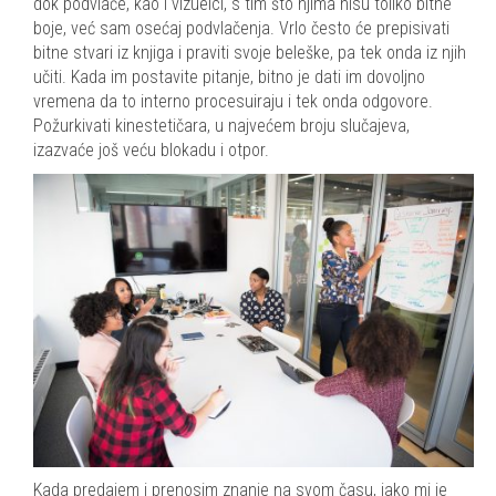
dok podvlače, kao i vizuelci, s tim što njima nisu toliko bitne
boje, već sam osećaj podvlačenja. Vrlo često će prepisivati
bitne stvari iz knjiga i praviti svoje beleške, pa tek onda iz njih
učiti. Kada im postavite pitanje, bitno je dati im dovoljno
vremena da to interno procesuiraju i tek onda odgovore.
Požurkivati kinestetičara, u najvećem broju slučajeva,
izazvaće još veću blokadu i otpor.
Kada predajem i prenosim znanje na svom času, jako mi je