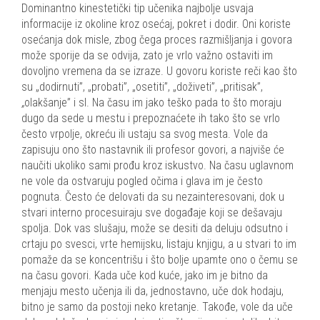
Dominantno kinestetički tip učenika najbolje usvaja
informacije iz okoline kroz osećaj, pokret i dodir. Oni koriste
osećanja dok misle, zbog čega proces razmišljanja i govora
može sporije da se odvija, zato je vrlo važno ostaviti im
dovoljno vremena da se izraze. U govoru koriste reči kao što
su „dodirnuti”, „probati”, „osetiti”, „doživeti”, „pritisak”,
„
olakšanje” i sl. Na času im jako teško pada to što moraju
dugo da sede u mestu i prepoznaćete ih tako što se vrlo
često vrpolje, okreću ili ustaju sa svog mesta. Vole da
zapisuju ono što nastavnik ili profesor govori, a najviše će
naučiti ukoliko sami prođu kroz iskustvo. Na času uglavnom
ne vole da ostvaruju pogled očima i glava im je često
pognuta. Često će delovati da su nezainteresovani, dok u
stvari interno procesuiraju sve događaje koji se dešavaju
spolja. Dok vas slušaju, može se desiti da deluju odsutno i
crtaju po svesci, vrte hemijsku, listaju knjigu, a u stvari to im
pomaže da se koncentrišu i što bolje upamte ono o čemu se
na času govori. Kada uče kod kuće, jako im je bitno da
menjaju mesto učenja ili da, jednostavno, uče dok hodaju,
bitno je samo da postoji neko kretanje. Takođe, vole da uče