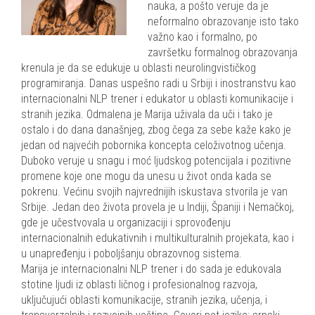
nauka, a pošto veruje da je
neformalno obrazovanje isto tako
važno kao i formalno, po
završetku formalnog obrazovanja
krenula je da se edukuje u oblasti neurolingvističkog
programiranja. Danas uspešno radi u Srbiji i inostranstvu kao
internacionalni NLP trener i edukator u oblasti komunikacije i
stranih jezika. Odmalena je Marija uživala da uči i tako je
ostalo i do dana današnjeg, zbog čega za sebe kaže kako je
jedan od najvećih pobornika koncepta celoživotnog učenja.
Duboko veruje u snagu i moć ljudskog potencijala i pozitivne
promene koje one mogu da unesu u život onda kada se
pokrenu. Većinu svojih najvrednijih iskustava stvorila je van
Srbije. Jedan deo života provela je u Indiji, Španiji i Nemačkoj,
gde je učestvovala u organizaciji i sprovođenju
internacionalnih edukativnih i multikulturalnih projekata, kao i
u unapređenju i poboljšanju obrazovnog sistema.
Marija je
internacionalni NLP trener i
do sada je edukovala
stotine ljudi iz oblasti ličnog i profesionalnog razvoja,
uključujući oblasti komunikacije, stranih jezika, učenja, i