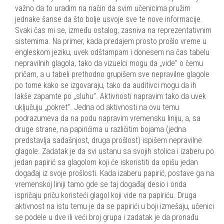
važno da to uradim na način da svim učenicima pružim
jednake šanse da što bolje usvoje sve te nove informacije.
Svaki čas mi se, između ostalog, zasniva na reprezentativnim
sistemima. Na primer, kada predajem prosto prošlo vreme u
engleskom jeziku, uvek odštampam i donesem na čas tabelu
nepravilnih glagola, tako da vizuelci mogu da „vide” o čemu
pričam, a u tabeli prethodno grupišem sve nepravilne glagole
po tome kako se izgovaraju, tako da auditivci mogu da ih
lakše zapamte po „sluhu”. Aktivnosti napravim tako da uvek
uključuju „pokret”. Jedna od aktivnosti na ovu temu
podrazumeva da na podu napravim vremensku liniju, a, sa
druge strane, na papirićima u različitim bojama (jedna
predstavlja sadašnjost, druga prošlost) ispišem nepravilne
glagole. Zadatak je da svi ustanu sa svojih stolica i izaberu po
jedan papirić sa glagolom koji će iskoristiti da opišu jedan
događaj iz svoje prošlosti. Kada izaberu papirić, postave ga na
vremenskoj liniji tamo gde se taj događaj desio i onda
ispričaju priču koristeći glagol koji vide na papiriću. Druga
aktivnost na istu temu je da se papirići u boji izmešaju, učenici
se podele u dve ili veći broj grupa i zadatak je da pronađu