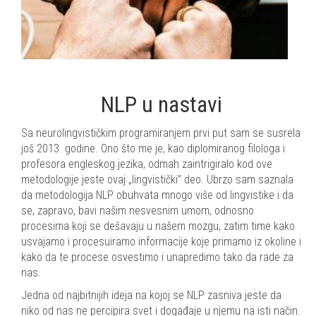
NLP u nastavi
Sa neurolingvističkim programiranjem prvi put sam se susrela
još 2013. godine. Ono što me je, kao diplomiranog filologa i
profesora engleskog jezika, odmah zaintrigiralo kod ove
metodologije jeste ovaj „lingvistički” deo. Ubrzo sam saznala
da metodologija NLP obuhvata mnogo više od lingvistike i da
se, zapravo, bavi našim nesvesnim umom, odnosno
procesima koji se dešavaju u našem mozgu, zatim time kako
usvajamo i procesuiramo informacije koje primamo iz okoline i
kako da te procese osvestimo i unapredimo tako da rade za
nas.
Jedna od najbitnijih ideja na kojoj se NLP zasniva jeste da
niko od nas ne percipira svet i događaje u njemu na isti način.