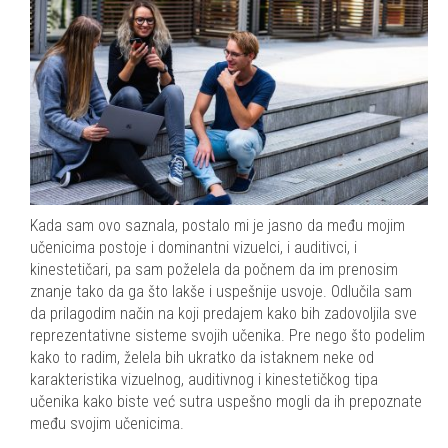
Kada sam ovo saznala, postalo mi je jasno da među mojim
učenicima postoje i dominantni vizuelci, i auditivci, i
kinestetičari, pa sam poželela da počnem da im prenosim
znanje tako da ga što lakše i uspešnije usvoje. Odlučila sam
da prilagodim način na koji predajem kako bih zadovoljila sve
reprezentativne sisteme svojih učenika. Pre nego što podelim
kako to radim, želela bih ukratko da istaknem neke od
karakteristika vizuelnog, auditivnog i kinestetičkog tipa
učenika kako biste već sutra uspešno mogli da ih prepoznate
među svojim učenicima.