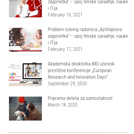
zagonetka” – spoj timske saradnje, nauke
i IT-ja
February 19, 2021
Problem solving radionica „Ajnštajnova
zagonetka” – spoj timske saradnje, nauke
i IT-ja
February 17, 2021
Akademska direktorka IMO učesnik
prestižne konferencije „European
Research and Innovation Days”
September 29, 2020
Priprema deteta za samostalnost
March 18, 2020