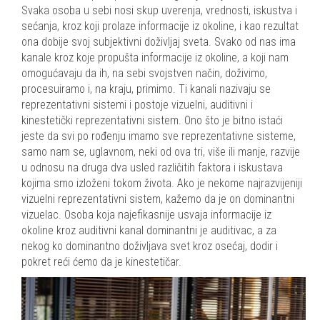
Svaka osoba u sebi nosi skup uverenja, vrednosti, iskustva i
sećanja, kroz koji prolaze informacije iz okoline, i kao rezultat
ona dobije svoj subjektivni doživljaj sveta. Svako od nas ima
kanale kroz koje propušta informacije iz okoline, a koji nam
omogućavaju da ih, na sebi svojstven način, doživimo,
procesuiramo i, na kraju, primimo. Ti kanali nazivaju se
reprezentativni sistemi i postoje vizuelni, auditivni i
kinestetički reprezentativni sistem. Ono što je bitno istaći
jeste da svi po rođenju imamo sve reprezentativne sisteme,
samo nam se, uglavnom, neki od ova tri, više ili manje, razvije
u odnosu na druga dva usled različitih faktora i iskustava
kojima smo izloženi tokom života. Ako je nekome najrazvijeniji
vizuelni reprezentativni sistem, kažemo da je on dominantni
vizuelac. Osoba koja najefikasnije usvaja informacije iz
okoline kroz auditivni kanal dominantni je auditivac, a za
nekog ko dominantno doživljava svet kroz osećaj, dodir i
pokret reći ćemo da je kinestetičar.