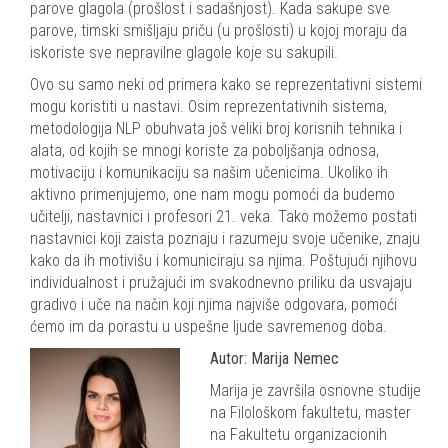
parove glagola (prošlost i sadašnjost). Kada sakupe sve
parove, timski smišljaju priču (u prošlosti) u kojoj moraju da
iskoriste sve nepravilne glagole koje su sakupili.
Ovo su samo neki od primera kako se reprezentativni sistemi
mogu koristiti u nastavi. Osim reprezentativnih sistema,
metodologija NLP obuhvata još veliki broj korisnih tehnika i
alata, od kojih se mnogi koriste za poboljšanja odnosa,
motivaciju i komunikaciju sa našim učenicima. Ukoliko ih
aktivno primenjujemo, one nam mogu pomoći da budemo
učitelji, nastavnici i profesori 21. veka. Tako možemo postati
nastavnici koji zaista poznaju i razumeju svoje učenike, znaju
kako da ih motivišu i komuniciraju sa njima. Poštujući njihovu
individualnost i pružajući im svakodnevno priliku da usvajaju
gradivo i uče na način koji njima najviše odgovara, pomoći
ćemo im da porastu u uspešne ljude savremenog doba.
Autor: Marija Nemec
Marija je završila osnovne studije
na Filološkom fakultetu, master
na Fakultetu organizacionih