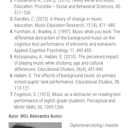
Poutiainena, A., Esa, Lj. (2012). Heavy Metal and Music
Education. Procedia – Social and Behavioral Sciences, 45,
517–526.
Randles, C. (2013). A theory of change in music
education. Music Education Research, 15 (4), 471–485.
Furnham, A., Bradley, A. (1997). Music while you work: The
differential distraction of the background music on the
cognitive test performance of introverts and extraverts.
Applied Cognitive Psychology, 11, 445-455.
Kotsopoulou, A., Hallam, S. (2010). The perceived impact
of playing music while studying: age and cultural
differences. Educational Studies, 36(4), 431-440.
Hallam, S. The effects of background music on primary
school pupils’ task performance. Educational Studies, 28,
113-121.
Fogelson, S. (1973). Music as a distracter on reading-test
performance of eighth grade students. Perceptual and
Motor Skills, 36, 1265-1266.
Autor: MSc Aleksandra Ikonov
Diplomirani biolog i master