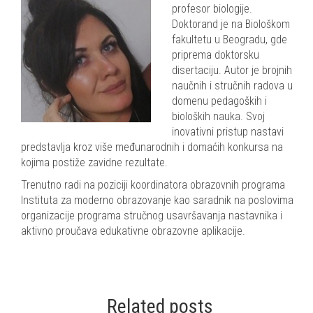
profesor biologije.
Doktorand je na Biološkom
fakultetu u Beogradu, gde
priprema doktorsku
disertaciju. Autor je brojnih
naučnih i stručnih radova u
domenu pedagoških i
bioloških nauka. Svoj
inovativni pristup nastavi
predstavlja kroz više međunarodnih i domaćih konkursa na
kojima postiže zavidne rezultate.
Trenutno radi na poziciji koordinatora obrazovnih programa
Instituta za moderno obrazovanje kao saradnik na poslovima
organizacije programa stručnog usavršavanja nastavnika i
aktivno proučava edukativne obrazovne aplikacije.
Related posts