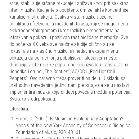
srce, stabilizuje srčane otkucaje i snižava krvni pritisak kroz
ritam muzike. Kad je telo opušteno, um se lakše koncentriše i
kanališe misli u akciju. Ovakva vrsta muzike utiče na
amplitudu i frekvenciju moždanih talasa, koji se mogu meriti
elektroencefalogramom i kroz različita eksperimentalna
istraživanja pokazuju pozitivan rast moždane memorije. Sve
do početka XX veka sve
naučne studije obično su se
fokusirale na klasičnu muziku, ali nedavni eksperimenti
pokazuju da se memorija poboljšava i slušanjem nešto
drugačije vrste muzike poput one koju izvode gitarista Džimi
Hendriks i grupe „The Beatles”, AC/DC i „Red Hot Chili
Peppers”. Ovo naravno treba proveriti na delu. U skladu sa
prethodno navedenim, jedino nam preostaje da se u nastavi
implementira muzika koja bi deci povećala moždani potencijal.
Svakako vredi pokušati.
Literatura:
Huron, D. (2001). Is Music an Evolutionary Adaptation?
Annals of the New York Academy of Sciences: e Biological
Foundation of Music, 930, 43–61.