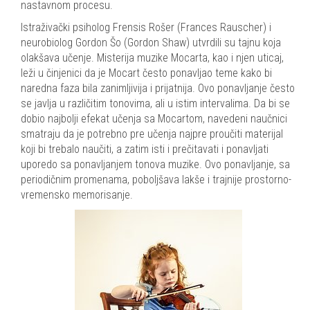
nastavnom procesu.
Istraživački psiholog Frensis Rošer (Frances Rauscher) i
neurobiolog Gordon Šo (Gordon Shaw) utvrdili su tajnu koja
olakšava učenje. Misterija muzike Mocarta, kao i njen uticaj,
leži u činjenici da je Mocart često ponavljao teme kako bi
naredna faza bila zanimljivija i prijatnija. Ovo ponavljanje često
se javlja u različitim tonovima, ali u istim intervalima. Da bi se
dobio najbolji efekat učenja sa Mocartom, navedeni naučnici
smatraju da je potrebno pre učenja najpre proučiti materijal
koji bi trebalo naučiti, a zatim isti i prečitavati i ponavljati
uporedo sa ponavljanjem tonova muzike. Ovo ponavljanje, sa
periodičnim promenama, poboljšava lakše i trajnije prostorno-
vremensko memorisanje.