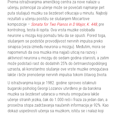
Prema istraživanjima američkog centra za nove nalaze u
učenju, potencijal za učenje može se povećati najmanje pet
puta slušajući muziku sa šezdeset otkucaja u minutu. Najbolji
rezultati u učenju postižu se slušanjem Mocartove
kompozicije –
Sonata for Two Pianos in D Major, K. 448,
pre
kontrolnog, testa ili ispita. Ova vrsta muzike oslobađa
neurone u mozgu koji pomažu telu da se opusti. Pored toga,
slušanjem se podstiče provodljivost nervnih impulsa preko
sinapsa (veza između neurona u mozgu). Međutim, mora se
napomenuti da ova muzika ima najjači uticaj na razvoj i
aktivnost neurona u mozgu do sedam godina starosti, a zatim
može podstaći rast do dodatnih 25% do četrnaestogodišnjeg
uzrasta, ali konstantno slušanje ove vrste muzike omogućava
lakše i brže prenošenje nervnih impulsa tokom čitavog života.
U istraživanjima koja je 1982. godine sproveo istaknuti
bugarski psiholog Georgi Lozanov utvrđeno je da barokna
muzika sa šezdeset udaraca u minutu omogućava lakše
učenje stranih jezika, čak do 1.000 reči i fraza za jedan dan, a
prosečna stopa zadržavanja naučenih informacija je 92%. Kao
dokazi uspešnosti učenja sa muzikom, ističu se i nalazi koji