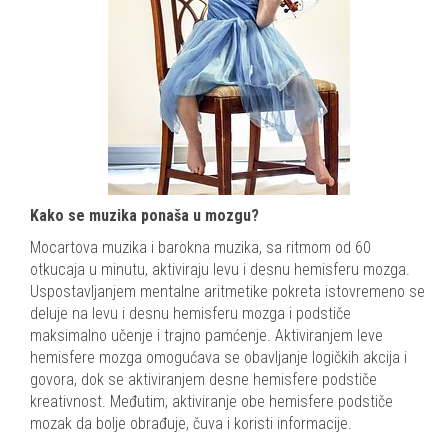
Kako se muzika ponaša u mozgu?
Mocartova muzika i barokna muzika, sa ritmom od 60
otkucaja u minutu, aktiviraju levu i desnu hemisferu mozga.
Uspostavljanjem mentalne aritmetike pokreta istovremeno se
deluje na levu i desnu hemisferu mozga i podstiče
maksimalno učenje i trajno pamćenje. Aktiviranjem leve
hemisfere mozga omogućava se obavljanje logičkih akcija i
govora, dok se aktiviranjem desne hemisfere podstiče
kreativnost. Međutim, aktiviranje obe hemisfere podstiče
mozak da bolje obrađuje, čuva i koristi informacije.