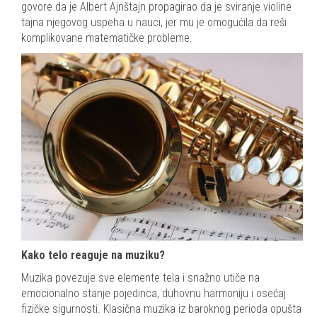
govore da je Albert Ajnštajn propagirao da je sviranje violine
tajna njegovog uspeha u nauci, jer mu je omogućila da reši
komplikovane matematičke probleme.
Kako telo reaguje na muziku?
Muzika povezuje sve elemente tela i snažno utiče na
emocionalno stanje pojedinca, duhovnu harmoniju i osećaj
fizičke sigurnosti. Klasična muzika iz baroknog perioda opušta