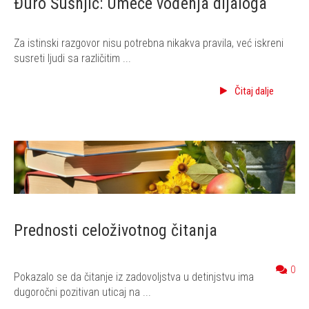
Đuro Šušnjić: Umeće vođenja dijaloga
Za istinski razgovor nisu potrebna nikakva pravila, već iskreni
susreti ljudi sa različitim ...
Čitaj dalje
Prednosti celoživotnog čitanja
0
Pokazalo se da čitanje iz zadovoljstva u detinjstvu ima
dugoročni pozitivan uticaj na ...