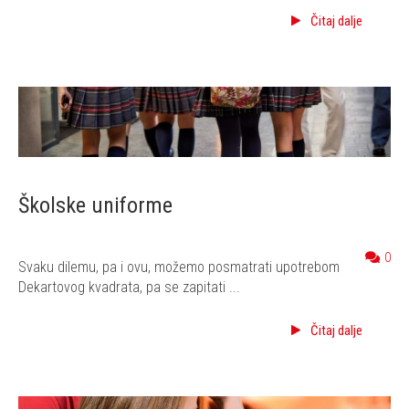
Čitaj dalje
Školske uniforme
0
Svaku dilemu, pa i ovu, možemo posmatrati upotrebom
Dekartovog kvadrata, pa se zapitati ...
Čitaj dalje