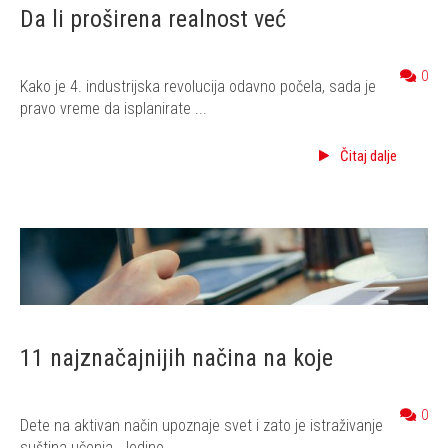
Da li proširena realnost već
0
Kako je 4. industrijska revolucija odavno počela, sada je
pravo vreme da isplanirate ...
Čitaj dalje
11 najznačajnijih načina na koje
0
Dete na aktivan način upoznaje svet i zato je istraživanje
suština učenja. Jedino ...