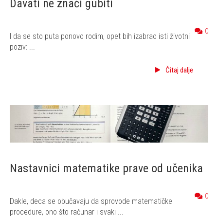
Davati ne znači gubiti
0
I da se sto puta ponovo rodim, opet bih izabrao isti životni
poziv: ...
Čitaj dalje
Nastavnici matematike prave od učenika
0
Dakle, deca se obučavaju da sprovode matematičke
procedure, ono što računar i svaki ...