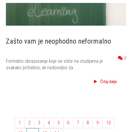
Zašto vam je neophodno neformalno
0
Formalno obrazovanje koje se stiče na studijama je
svakako potrebno, ali nedovoljno za ...
Čitaj dalje
1
2
3
4
5
6
7
8
9
10