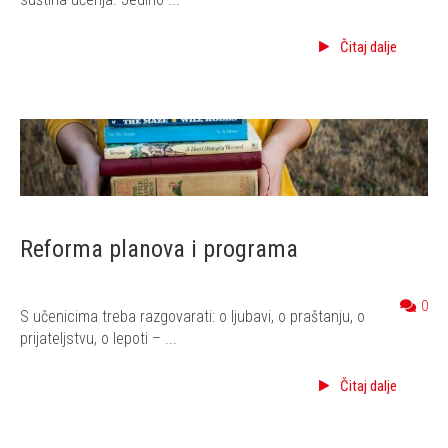
Čitaj dalje
Reforma planova i programa
0
S učenicima treba razgovarati: o ljubavi, o praštanju, o
prijateljstvu, o lepoti – ...
Čitaj dalje