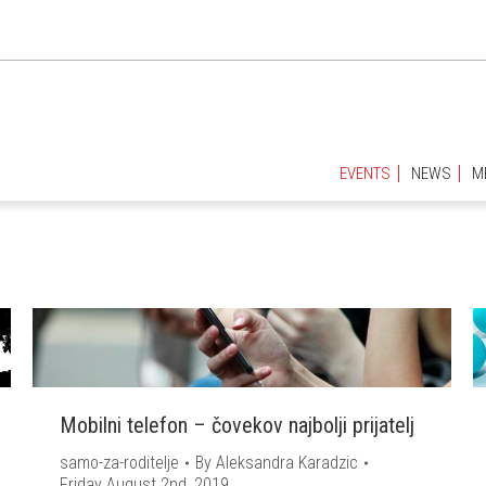
EVENTS
NEWS
M
EVENTS
NEWS
M
Mobilni telefon – čovekov najbolji prijatelj
samo-za-roditelje
By
Aleksandra Karadzic
Friday August 2nd, 2019