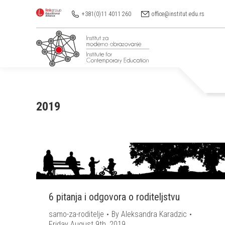
+381(0)11 4011 260
office@institut.edu.rs
2019
6 pitanja i odgovora o roditeljstvu
samo-za-roditelje
By
Aleksandra Karadzic
Friday August 9th, 2019