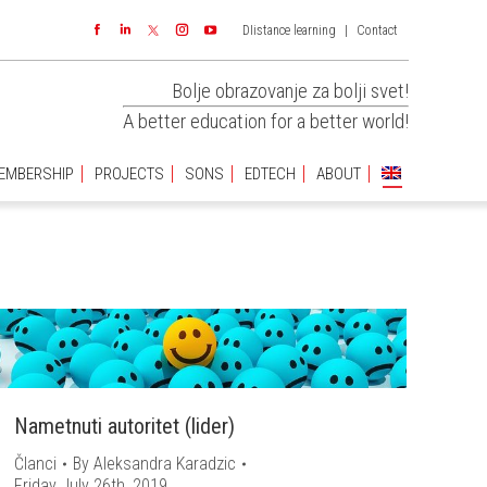
DIistance learning
|
Contact
EMBERSHIP
PROJECTS
SONS
EDTECH
ABOUT
Facebook
Linkedin
Instagram
YouTube
Bolje obrazovanje za bolji svet!
A better education for a better world!
EMBERSHIP
PROJECTS
SONS
EDTECH
ABOUT
You are
here:
Nametnuti autoritet (lider)
Članci
By
Aleksandra Karadzic
Friday July 26th, 2019