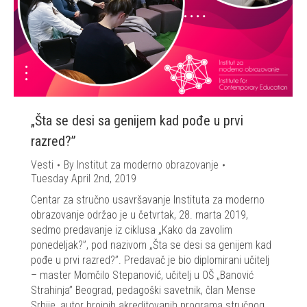
„Šta se desi sa genijem kad pođe u prvi
razred?”
Vesti
By
Institut za moderno obrazovanje
Tuesday April 2nd, 2019
Centar za stručno usavršavanje Instituta za moderno
obrazovanje održao je u četvrtak, 28. marta 2019,
sedmo predavanje iz ciklusa „Kako da zavolim
ponedeljak?”, pod nazivom „Šta se desi sa genijem kad
pođe u prvi razred?”. Predavač je bio diplomirani učitelj
– master Momčilo Stepanović, učitelj u OŠ „Banović
Strahinja” Beograd, pedagoški savetnik, član Mense
Srbije, autor brojnih akreditovanih programa stručnog