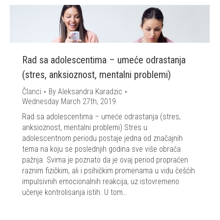
Rad sa adolescentima – umeće odrastanja
(stres, anksioznost, mentalni problemi)
Članci
By
Aleksandra Karadzic
Wednesday March 27th, 2019
Rad sa adolescentima – umeće odrastanja (stres,
anksioznost, mentalni problemi) Stres u
adolescentnom periodu postaje jedna od značajnih
tema na koju se poslednjih godina sve više obraća
pažnja. Svima je poznato da je ovaj period propraćen
raznim fizičkim, ali i psihičkim promenama u vidu češćih
impulsivnih emocionalnih reakcija, uz istovremeno
učenje kontrolisanja istih. U tom…