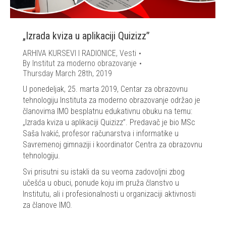
„Izrada kviza u aplikaciji Quizizz”
ARHIVA KURSEVI I RADIONICE
,
Vesti
By
Institut za moderno obrazovanje
Thursday March 28th, 2019
U ponedeljak, 25. marta 2019, Centar za obrazovnu
tehnologiju Instituta za moderno obrazovanje održao je
članovima IMO besplatnu edukativnu obuku na temu:
„Izrada kviza u aplikaciji Quizizz”. Predavač je bio MSc
Saša Ivakić, profesor računarstva i informatike u
Savremenoj gimnaziji i koordinator Centra za obrazovnu
tehnologiju.
Svi prisutni su istakli da su veoma zadovoljni zbog
učešća u obuci, ponude koju im pruža članstvo u
Institutu, ali i profesionalnosti u organizaciji aktivnosti
za članove IMO.