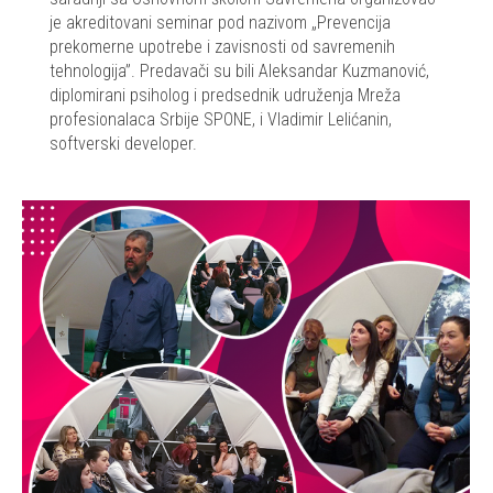
je akreditovani seminar pod nazivom „Prevencija
prekomerne upotrebe i zavisnosti od savremenih
tehnologija”. Predavači su bili Aleksandar Kuzmanović,
diplomirani psiholog i predsednik udruženja Mreža
profesionalaca Srbije SPONE, i Vladimir Lelićanin,
softverski developer.