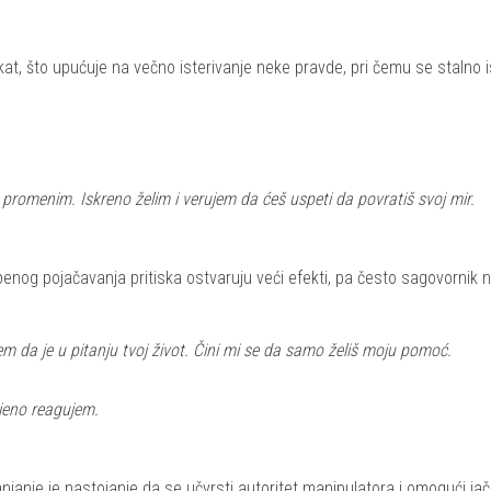
kat, što upućuje na večno isterivanje neke pravde, pri čemu se stalno i
romenim. Iskreno želim i verujem da ćeš uspeti da povratiš svoj mir.
penog pojačavanja pritiska ostvaruju veći efekti, pa često sagovornik 
 da je u pitanju tvoj život. Čini mi se da samo želiš moju pomoć.
jeno reagujem.
njanje je nastojanje da se učvrsti autoritet manipulatora i omogući ja