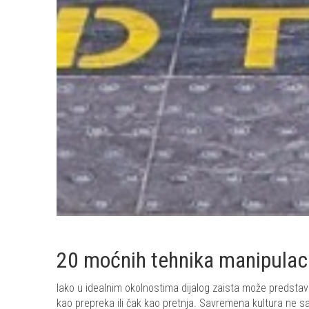
20 moćnih tehnika manipulacij
Iako u idealnim okolnostima dijalog zaista može predstavl
kao prepreka ili čak kao pretnja. Savremena kultura ne 