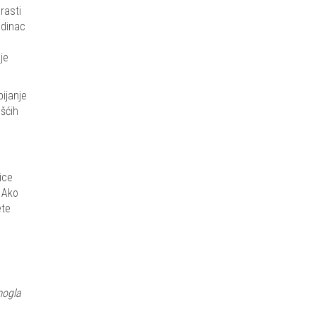
rasti
edinac
je
bijanje
šćih
ice
. Ako
ete
mogla