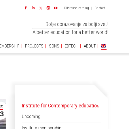
DIistance learning
|
Contact
EMBERSHIP
PROJECTS
SONS
EDTECH
ABOUT
Facebook
Linkedin
Instagram
YouTube
Bolje obrazovanje za bolji svet!
A better education for a better world!
EMBERSHIP
PROJECTS
SONS
EDTECH
ABOUT
Institute for Contemporary education
EC
3
Upcoming
Institute membership