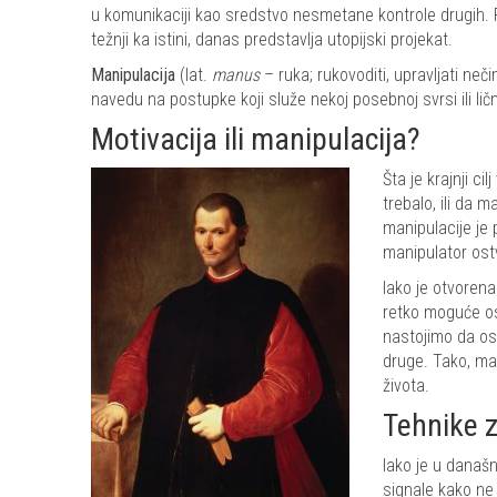
u komunikaciji kao sredstvo nesmetane kontrole drugih. Prav
težnji ka istini, danas predstavlja utopijski projekat.
Manipulacija
(lat.
manus
– ruka; rukovoditi, upravljati n
navedu na postupke koji služe nekoj posebnoj svrsi ili lič
Motivacija ili manipulacija?
Šta je krajnji ci
trebalo, ili da m
manipulacije je
manipulator ostv
Iako je otvorena
retko moguće ost
nastojimo da os
druge. Tako, ma
života.
Tehnike 
Iako je u današ
signale kako ne