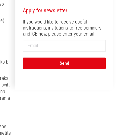
kao
Apply for newsletter
je)
If you would like to receive useful
instructions, invitations to free seminars
and ICE new, please enter your email
i
ko bi
raksi
 svih,
 na
erama
jene
metite