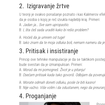
2.
Izigravanje žrtve
U teoriji je ovakvo ponašanje poznato i kao Kalimerov efe
da je osoba o kojoj je reč izvukla najdeblji kraj. Primeri:
A:
Jadan ja… Sve sam upropastio.
B:
I, šta ćeš sada uraditi kako bi rešio problem?
A:
Hoćeš da ja umrem od tuge!
B:
Iako znam da te moja odluka boli, nemam nameru da je p
3. Pritisak i insistiranje
Princip ove tehnike manipulacije je da se taktikom poste
bude svestan da je izmanipulisan. Primeri:
A:
Moraš da mi pomogneš. Život je u pitanju!
B:
Osećam pritisak kada tako govoriš. Odbijam da poverujem
A:
Morate odmah doneti odluku, posle će biti kasno!
B:
Nije važno. Više volim i da odustanem, nego da preuran
4. Proganjanje
Proga