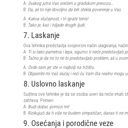
A:
Svakog jutra Vas srećem u gradskom prevozu…
B:
Da, ali to nije dovoljno da bih stekla poverenje u Vas.
A:
Kakva slučajnost, i Vi igrate tenis!
B:
Tako je, kao i hiljade drugih ljudi.
7. Laskanje
Ova tehnika predstavlja svojevrsni način ulagivanja, način 
A:
Ti si tako pametna i lepa, sigurno ti neće predstavljati
B:
Tačno je da mi to ne bi predstavljalo problem, ali u o
A:
Ovde sam jer ste vi najbolji na tržištu.
B:
Objasnite mi Vaš slučaj i reći ću Vam šta realno mogu uč
8. Uslovno laskanje
Suština ove tehnike je da se osoba uveri da neće imati s
zahteva. Primeri:
A:
Budi dobar, pomozi mi!
B:
Rizikujući da ti više ne budem simpatičan, danas ti ne
9. Osećanja i porodične veze