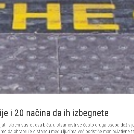
e i 20 načina da ih izbegnete
jati iskreni susret dva bića, u stvarnosti se često druga osoba doživlj
samo da ohrabruje distancu među ljudima već podstiče manipulativne t