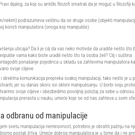
i dijalog, za koji su antički filozofi smatrali da je moguć u filozofiji 
ečim/nekim) podrazumeva veštinu da se druge osobe (objekti manipulaci
noj koristi manipulatora (onoga koji manipuliše).
lj vršenja uticaja? Da li je cilj da vas neko motiviše da uradite nešto što b
anipuliše vama kako biste uradili nešto što ta osoba želi? Cilj i suština
 prilagoditi ponašanje pojedinca u skladu sa zahtevima manipulatora ka
ario svoje ciljeve.
 i direktna komunikacija prepreka svakoj manipulaciji, tako nešto je u p
variti, jer su danas skoro svi skloni manipulisanju. U borbi sviju protiv
tvarimo svoje ciljeve i obezbedimo povoljniji položaj za sebe u odnosu
nipulacija prerasta u nauku, umeće koje se od nas zahteva u svim sf
za odbranu od manipulacije
njem svetu manipulacija neminovnost, potrebno je obratiti pažnju na n
 bismo postali žrtva. Umeće dobrog manipulatora je u tome da i ne pri