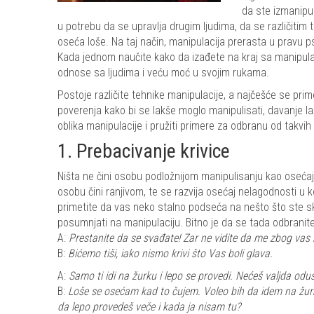
da ste izmanipu
u potrebu da se upravlja drugim ljudima, da se različitim 
oseća loše. Na taj način, manipulacija prerasta u pravu ps
Kada jednom naučite kako da izađete na kraj sa manipulat
odnose sa ljudima i veću moć u svojim rukama.
Postoje različite tehnike manipulacije, a najčešće se prim
poverenja kako bi se lakše moglo manipulisati, davanje l
oblika manipulacije i pružiti primere za odbranu od takvih 
1. Prebacivanje krivice
Ništa ne čini osobu podložnijom manipulisanju kao osećaj k
osobu čini ranjivom, te se razvija osećaj nelagodnosti u 
primetite da vas neko stalno podseća na nešto što ste sk
posumnjati na manipulaciju. Bitno je da se tada odbranite 
A:
Prestanite da se svađate! Zar ne vidite da me zbog vas b
B:
Bićemo tiši, iako nismo krivi što Vas boli glava.
A:
Samo ti idi na žurku i lepo se provedi. Nećeš valjda odu
B:
Loše se osećam kad to čujem. Voleo bih da idem na žurku,
da lepo provedeš veče i kada ja nisam tu?