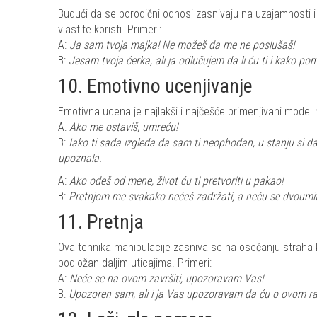
Budući da se porodični odnosi zasnivaju na uzajamnosti i 
vlastite koristi. Primeri:
A:
Ja sam tvoja majka! Ne možeš da me ne poslušaš!
B:
Jesam tvoja ćerka, ali ja odlučujem da li ću ti i kako pomo
10. Emotivno ucenjivanje
Emotivna ucena je najlakši i najčešće primenjivani model 
A:
Ako me ostaviš, umreću!
B:
Iako ti sada izgleda da sam ti neophodan, u stanju si da 
upoznala.
A:
Ako odeš od mene, život ću ti pretvoriti u pakao!
B:
Pretnjom me svakako nećeš zadržati, a neću se dvoumiti
11. Pretnja
Ova tehnika manipulacije zasniva se na osećanju straha k
podložan daljim uticajima. Primeri:
A:
Neće se na ovom završiti, upozoravam Vas!
B:
Upozoren sam, ali i ja Vas upozoravam da ću o ovom razg