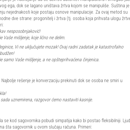
vog ega, dok se lagano uništava žrtva kojom se manipuliše. Suština je
anju nejednakosti koje postaju osnove manipulacije. Za ovaj metod su
odne dve strane: progonitelj i žrtva (tj. osoba koja prihvata ulogu žrtv
i:
kav nesposobnjaković!
je Vaše mišljenje, koje lično ne delim.
eginice, Vi ne uključujete mozak! Ovaj radni zadatak je katastrofalno
budžen!
je samo Vaše mišljenje, a ne opšteprihvaćena činjenica.
 Najbolje rešenje je konverzaciju prekinuti dok se osoba ne smiri u
kla!
i sada uznemirena, razgovor ćemo nastaviti kasnije.
da se kod sagovornika pobudi simpatija kako bi postao fleksibilniji. Ljud
 na šta sagovornik u ovom slučaju računa. Primeri: