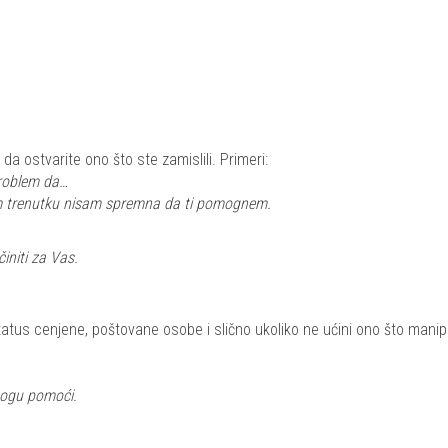
da ostvarite ono što ste zamislili. Primeri:
 problem da…
vom trenutku nisam spremna da ti pomognem.
initi za Vas.
tatus cenjene, poštovane osobe i slično ukoliko ne ućini ono što manip
 mogu pomoći.