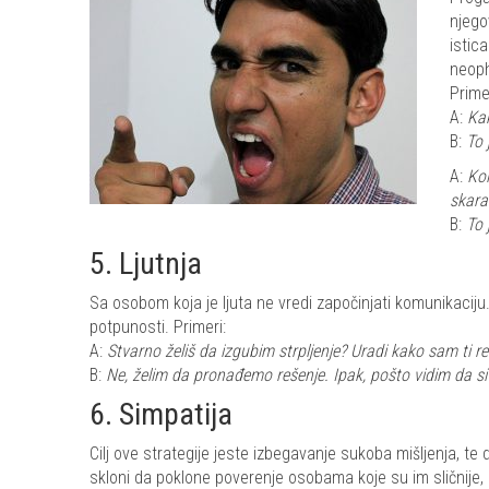
njego
istic
neoph
Primer
A:
Ka
B:
To 
A:
Kol
skara
B:
To 
5. Ljutnja
Sa osobom koja je ljuta ne vredi započinjati komunikaciju.
potpunosti. Primeri:
A:
Stvarno želiš da izgubim strpljenje? Uradi kako sam ti re
B:
Ne, želim da pronađemo rešenje. Ipak, pošto vidim da s
6. Simpatija
Cilj ove strategije jeste izbegavanje sukoba mišljenja, te 
skloni da poklone poverenje osobama koje su im sličnije,