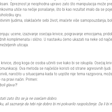
lisani. Opreznost je neophodna upravo zato što manipulacija može pre
trikovima utiče na nečije ponašanje, što bi kao rezultat imalo da se poj
ihološku igru.
ivnim ljudima, olakšaćete sebi život, imaćete više samopouzdanja, bol
enjuju: ucene, izazivanje osećaja krivice, poigravanje emocijama, prido
ažnih komplimenata i slično. U nastavku ćemo ukazati na neke od najče
neželjenih uticaja.
rivice, zbog koga će osoba učiniti sve kako bi se iskupila. Osećaj kriv
komunikaciji. Ova metoda se najčešće koristi od strane agresivnih ljudi
rivili, naročito u situacijama kada to uopšte nije tema razgovora, mož
na pravi način. Primeri:
oli glava?!
stati zato što se ja ne osećam dobro.
 ali saznanje da tebi nije dobro bi mi pokvarilo raspoloženje. Da li bi 