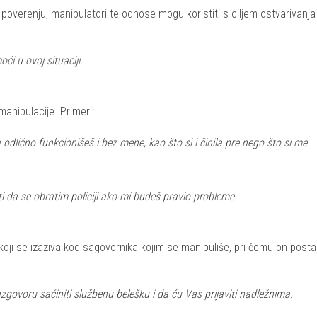
poverenju, manipulatori te odnose mogu koristiti s ciljem ostvarivanja
ći u ovoj situaciji.
manipulacije. Primeri:
odlično funkcionišeš i bez mene, kao što si i činila pre nego što si me
 da se obratim policiji ako mi budeš pravio probleme.
oji se izaziva kod sagovornika kojim se manipuliše, pri čemu on posta
ovoru sačiniti službenu belešku i da ću Vas prijaviti nadležnima.