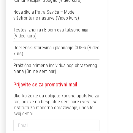
Komunikacijski trougao (Video kurs)
Nova škola Petra Savića – Model
višefrontalne nastave (Video kurs)
Testovi znanja i Bloom-ova taksonomija
(Video kurs)
Odeljenski starešina i planiranje ČOS-a (Video
kurs)
Praktična primena individualnog obrazovnog
plana (Online seminar)
Prijavite se za promotivni mail
Ukoliko želite da dobijate korisna uputstva za
rad, pozive na besplatne seminare i vesti sa
Instituta za moderno obrazovanje, unesite
svoj e-mail.