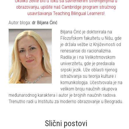
Ukoliko želite biti u toku sa savremenim stremljenjima u
obrazovanju, upišite naš Cambridge program stručnog
usavršavanja Teaching Bilingual Learners!
Autor bloga:
dr
Biljana Ćirić
Biljana Ćirić je doktorirala na
Filozofskom fakultetu u Nišu, gde
je držala vežbe iz Književnosti od
renesanse do racionalizma.
Radila je i na Velikotrnovskom
univerzitetu, gde je predavala
srpski jezik. Uže oblasti njenog
istraživanja su teorija kulture i
komunikologija. Učestvovala je na
velikom broju naučnih skupova
međunarodnog karaktera i autor je brojnih naučnih radova.
Trenutno radi u Institutu za moderno obrazovanje u Beogradu.
Slični postovi