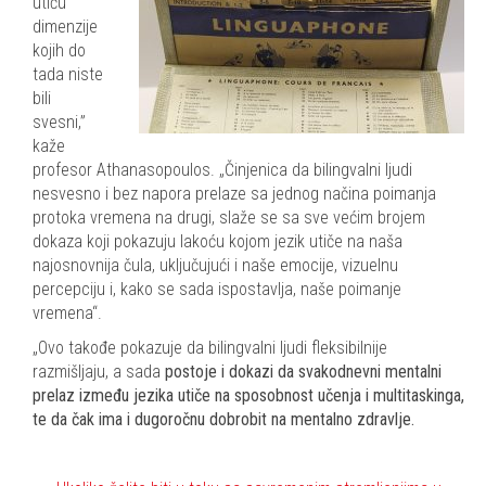
utiču
dimenzije
kojih do
tada niste
bili
svesni,”
kaže
profesor Athanasopoulos. „Činjenica da bilingvalni ljudi
nesvesno i bez napora prelaze sa jednog načina poimanja
protoka vremena na drugi, slaže se sa sve većim brojem
dokaza koji pokazuju lakoću kojom jezik utiče na naša
najosnovnija čula, uključujući i naše emocije, vizuelnu
percepciju i, kako se sada ispostavlja, naše poimanje
vremena“.
„Ovo takođe pokazuje da bilingvalni ljudi fleksibilnije
razmišljaju, a sada
postoje i dokazi da svakodnevni mentalni
prelaz između jezika utiče na sposobnost učenja i multitaskinga,
te da čak ima i dugoročnu dobrobit na mentalno zdravlje.