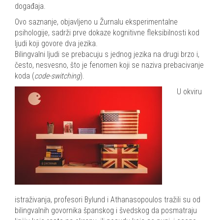
događaja.
Ovo saznanje, objavljeno u Žurnalu eksperimentalne
psihologije, sadrži prve dokaze kognitivne fleksibilnosti kod
ljudi koji govore dva jezika.
Bilingvalni ljudi se prebacuju s jednog jezika na drugi brzo i,
često, nesvesno, što je fenomen koji se naziva prebacivanje
koda (
code-switching
).
U okviru
istraživanja, profesori Bylund i Athanasopoulos tražili su od
bilingvalnih govornika španskog i švedskog da posmatraju