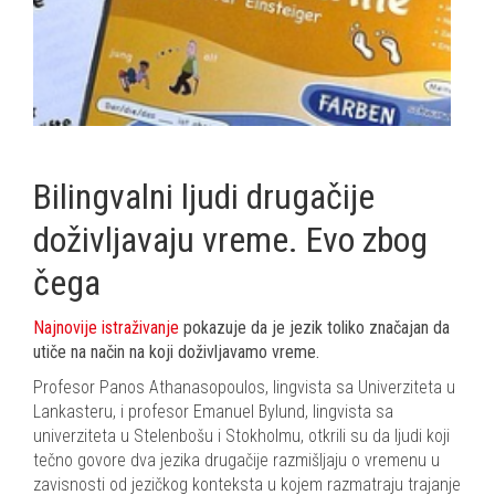
Bilingvalni ljudi drugačije
doživljavaju vreme. Evo zbog
čega
Najnovije istraživanje
pokazuje da je jezik toliko značajan da
utiče na način na koji doživljavamo vreme.
Profesor Panos Athanasopoulos, lingvista sa Univerziteta u
Lankasteru, i profesor Emanuel Bylund, lingvista sa
univerziteta u Stelenbošu i Stokholmu, otkrili su da ljudi koji
tečno govore dva jezika drugačije razmišljaju o vremenu u
zavisnosti od jezičkog konteksta u kojem razmatraju trajanje