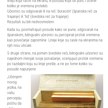
liniiju koja raste na ekranu, ili posudu koja se puni, i ocene
koliko je vremena proteklo.
Učesnici su odgovarali ili na reč ‘duración’ (španska reč za
trajanje) ili ‘tid’ (švedska reč za trajanje).
Rezultati su bili nedvosmisleni.
Kada su, posmatrajući posude kako se pune, odgovarali na
španskom, bilingvalni učesnici su percipirali protok vremena
kao povećanje zapremine. Liniije koje su rasle na ekranima na
njih nisu uticale.
S druge strane, na pomen švedske reči, bilingvalni učesnici su
najednom menjali svoje ponašanje, ocenjujući protok vremena
po razdaljini koju su linije prešle, a ne po tome koliko su
posude napunjene.
„Učenjem
novog
jezika, na
vašu
percepiju
počnu da