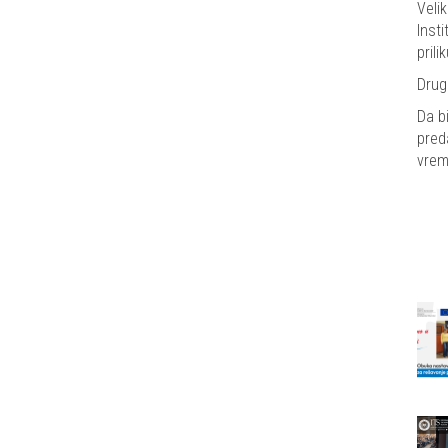
Veli
Inst
pril
Drug
Da b
pred
vrem