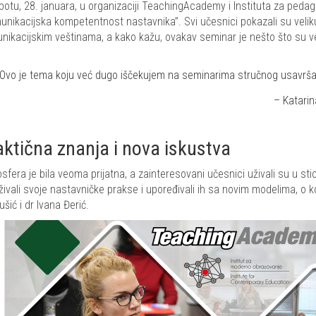
botu, 28. januara, u organizaciji TeachingAcademy i Instituta za pedag
unikacijska kompetentnost nastavnika”. Svi učesnici pokazali su velik
nikacijskim veštinama, a kako kažu, ovakav seminar je nešto što su v
„Ovo je tema koju već dugo iščekujem na seminarima stručnog usavrša
– Katarin
aktična znanja i nova iskustva
sfera je bila veoma prijatna, a zainteresovani učesnici uživali su u st
aživali svoje nastavničke prakse i upoređivali ih sa novim modelima, o 
šić i dr Ivana Đerić.