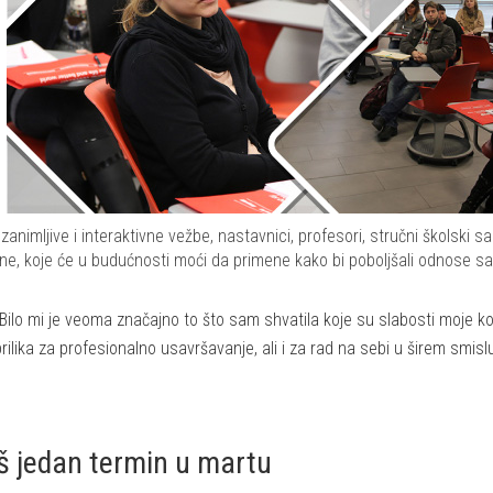
zanimljive i interaktivne vežbe, nastavnici, profesori, stručni školski 
ine, koje će u budućnosti moći da primene kako bi poboljšali odnose sa
„Bilo mi je veoma značajno to što sam shvatila koje su slabosti moje ko
prilika za profesionalno usavršavanje, ali i za rad na sebi u širem smislu
š jedan termin u martu