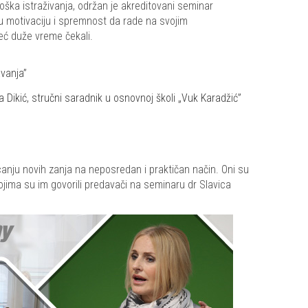
oška istraživanja, održan je akreditovani seminar
u motivaciju i spremnost da rade na svojim
eć duže vreme čekali.
vanja”
a Dikić, stručni saradnik u osnovnoj školi „Vuk Karadžić”
icanju novih zanja na neposredan i praktičan način. Oni su
kojima su im govorili predavači na seminaru dr Slavica