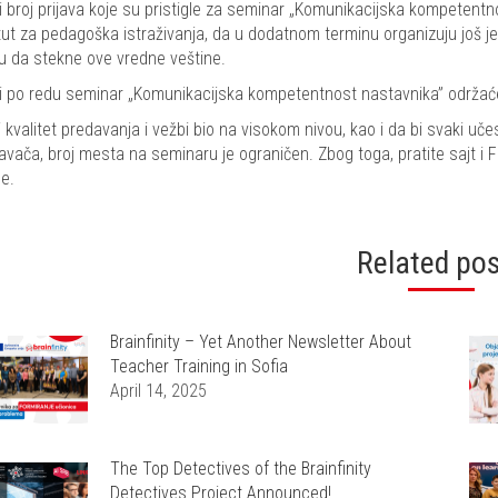
ki broj prijava koje su pristigle za seminar „Komunikacijska kompeten
itut za pedagoška istraživanja, da u dodatnom terminu organizuju još 
iku da stekne ove vredne veštine.
i po redu seminar „Komunikacijska kompetentnost nastavnika” održaće s
i kvalitet predavanja i vežbi bio na visokom nivou, kao i da bi svaki uče
avača, broj mesta na seminaru je ograničen. Zbog toga, pratite sajt i
e.
Related po
Brainfinity – Yet Another Newsletter About
Teacher Training in Sofia
April 14, 2025
The Top Detectives of the Brainfinity
Detectives Project Announced!