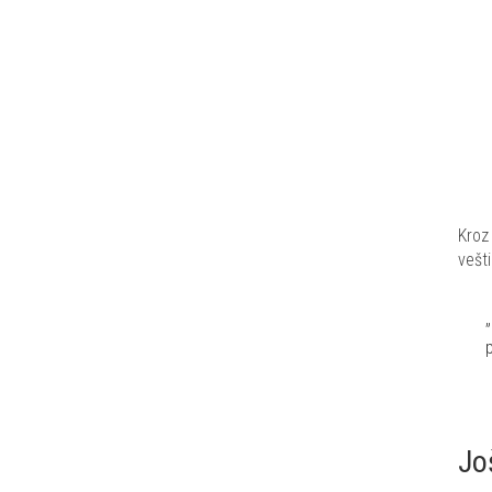
Kroz 
vešt
Jo