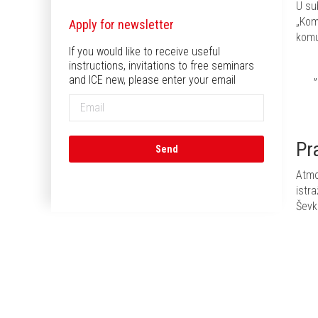
U su
„Kom
Apply for newsletter
komu
If you would like to receive useful
instructions, invitations to free seminars
and ICE new, please enter your email
Pr
Atmo
istr
Ševku