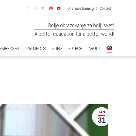
DIistance learning
|
Contact
EMBERSHIP
PROJECTS
SONS
EDTECH
ABOUT
Facebook
Linkedin
Instagram
YouTube
Bolje obrazovanje za bolji svet!
A better education for a better world!
EMBERSHIP
PROJECTS
SONS
EDTECH
ABOUT
JAN
31