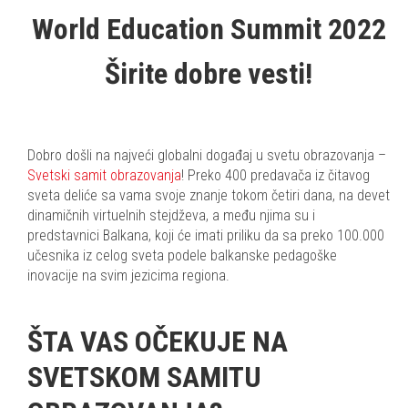
World Education Summit 2022
Širite dobre vesti!
Dobro došli na najveći globalni događaj u svetu obrazovanja –
Svetski samit obrazovanja
! Preko 400 predavača iz čitavog
sveta deliće sa vama svoje znanje tokom četiri dana, na devet
dinamičnih virtuelnih stejdževa, a među njima su i
predstavnici Balkana, koji će imati priliku da sa preko 100.000
učesnika iz celog sveta podele balkanske pedagoške
inovacije na svim jezicima regiona.
ŠTA VAS OČEKUJE NA
SVETSKOM SAMITU