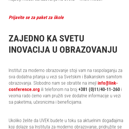
Prijavite se za paket za škole
ZAJEDNO KA SVETU
INOVACIJA U OBRAZOVANJU
Institut za moderno obrazovanje stoji vam na raspolaganju za
sva dodatna pitanja u vezi sa Svetskim i Balkanskim samitom
obrazovanja. Slobodno nam se obratite na imejl
info@link-
conference.org
ili telefonom na broj
+381 (0)11/40-11-260
i
veoma rado ćemo vam pružiti sve dodatne informacije u vezi
sa paketima, učesnicima i beneficijama.
Ukoliko želite da UVEK budete u toku sa aktuelnim događajima
koji dolaze sa Instituta za moderno obrazovanje, pridružite se