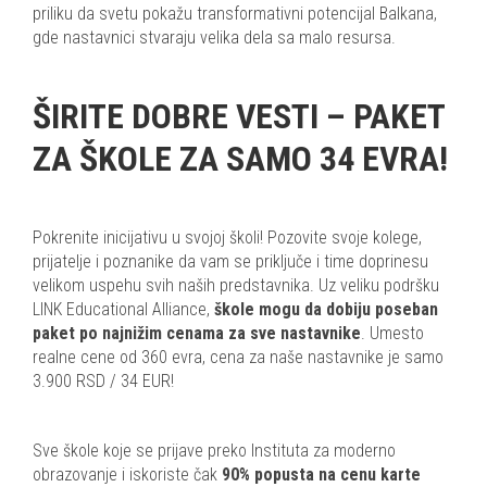
priliku da svetu pokažu transformativni potencijal Balkana,
gde nastavnici stvaraju velika dela sa malo resursa.
ŠIRITE DOBRE VESTI – PAKET
ZA ŠKOLE ZA SAMO 34 EVRA!
Pokrenite inicijativu u svojoj školi! Pozovite svoje kolege,
prijatelje i poznanike da vam se priključe i time doprinesu
velikom uspehu svih naših predstavnika. Uz veliku podršku
LINK Educational Alliance,
škole mogu da dobiju poseban
paket po najnižim cenama za sve nastavnike
. Umesto
realne cene od 360 evra, cena za naše nastavnike je samo
3.900 RSD / 34 EUR!
Sve škole koje se prijave preko Instituta za moderno
obrazovanje i iskoriste čak
90% popusta na cenu karte