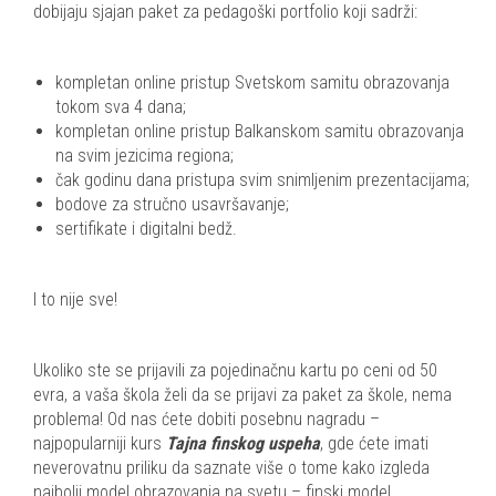
dobijaju sjajan paket za pedagoški portfolio koji sadrži:
kompletan online pristup Svetskom samitu obrazovanja
tokom sva 4 dana;
kompletan online pristup Balkanskom samitu obrazovanja
na svim jezicima regiona;
čak godinu dana pristupa svim snimljenim prezentacijama;
bodove za stručno usavršavanje;
sertifikate i digitalni bedž.
I to nije sve!
Ukoliko ste se prijavili za pojedinačnu kartu po ceni od 50
evra, a vaša škola želi da se prijavi za paket za škole, nema
problema! Od nas ćete dobiti posebnu nagradu –
najpopularniji kurs
Tajna finskog uspeha
, gde ćete imati
neverovatnu priliku da saznate više o tome kako izgleda
najbolji model obrazovanja na svetu – finski model.