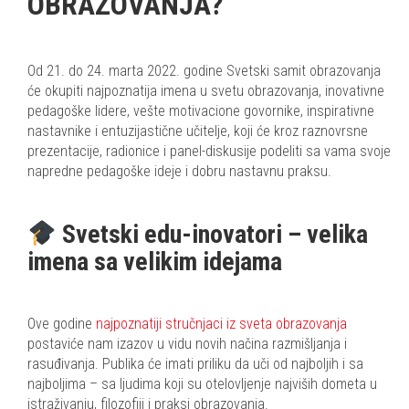
OBRAZOVANJA?
Od 21. do 24. marta 2022. godine Svetski samit obrazovanja
će okupiti najpoznatija imena u svetu obrazovanja, inovativne
pedagoške lidere, vešte motivacione govornike, inspirativne
nastavnike i entuzijastične učitelje, koji će kroz raznovrsne
prezentacije, radionice i panel-diskusije podeliti sa vama svoje
napredne pedagoške ideje i dobru nastavnu praksu.
Svetski edu-inovatori – velika
imena sa velikim idejama
Ove godine
najpoznatiji stručnjaci iz sveta obrazovanja
postaviće nam izazov u vidu novih načina razmišljanja i
rasuđivanja. Publika će imati priliku da uči od najboljih i sa
najboljima – sa ljudima koji su otelovljenje najviših dometa u
istraživanju, filozofiji i praksi obrazovanja.