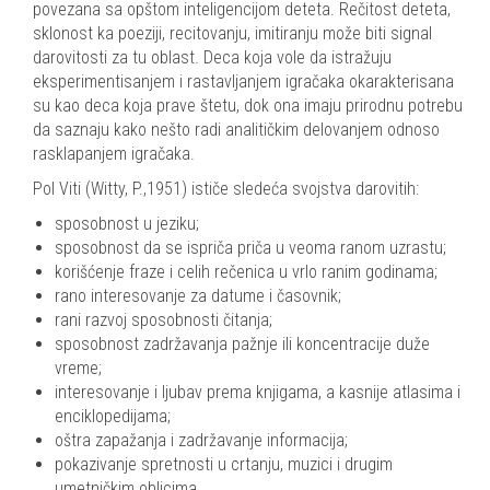
povezana sa opštom inteligencijom deteta. Rečitost deteta,
sklonost ka poeziji, recitovanju, imitiranju može biti signal
darovitosti za tu oblast. Deca koja vole da istražuju
eksperimentisanjem i rastavljanjem igračaka okarakterisana
su kao deca koja prave štetu, dok ona imaju prirodnu potrebu
da saznaju kako nešto radi analitičkim delovanjem odnoso
rasklapanjem igračaka.
Pol Viti (Witty, P.,1951) ističe sledeća svojstva darovitih:
sposobnost u jeziku;
sposobnost da se ispriča priča u veoma ranom uzrastu;
korišćenje fraze i celih rečenica u vrlo ranim godinama;
rano interesovanje za datume i časovnik;
rani razvoj sposobnosti čitanja;
sposobnost zadržavanja pažnje ili koncentracije duže
vreme;
interesovanje i ljubav prema knjigama, a kasnije atlasima i
enciklopedijama;
oštra zapažanja i zadržavanje informacija;
pokazivanje spretnosti u crtanju, muzici i drugim
umetničkim oblicima.