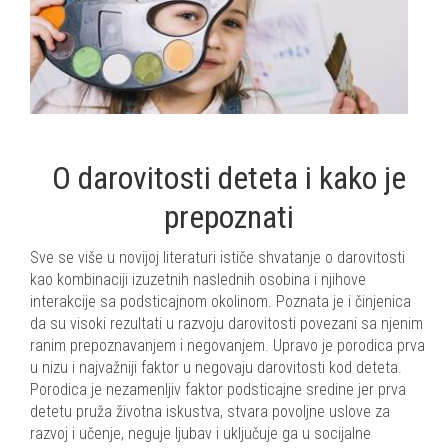
O darovitosti deteta i kako je
prepoznati
Sve se više u novijoj literaturi ističe shvatanje o darovitosti
kao kombinaciji izuzetnih naslednih osobina i njihove
interakcije sa podsticajnom okolinom. Poznata je i činjenica
da su visoki rezultati u razvoju darovitosti povezani sa njenim
ranim prepoznavanjem i negovanjem. Upravo je porodica prva
u nizu i najvažniji faktor u negovaju darovitosti kod deteta.
Porodica je nezamenljiv faktor podsticajne sredine jer prva
detetu pruža životna iskustva, stvara povoljne uslove za
razvoj i učenje, neguje ljubav i uključuje ga u socijalne