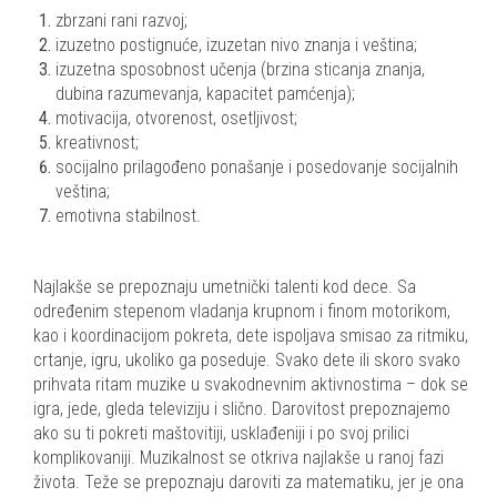
zbrzani rani razvoj;
izuzetno postignuće, izuzetan nivo znanja i veština;
izuzetna sposobnost učenja (brzina sticanja znanja,
dubina razumevanja, kapacitet pamćenja);
motivacija, otvorenost, osetljivost;
kreativnost;
socijalno prilagođeno ponašanje i posedovanje socijalnih
veština;
emotivna stabilnost.
Najlakše se prepoznaju umetnički talenti kod dece. Sa
određenim stepenom vladanja krupnom i finom motorikom,
kao i koordinacijom pokreta, dete ispoljava smisao za ritmiku,
crtanje, igru, ukoliko ga poseduje. Svako dete ili skoro svako
prihvata ritam muzike u svakodnevnim aktivnostima – dok se
igra, jede, gleda televiziju i slično. Darovitost prepoznajemo
ako su ti pokreti maštovitiji, usklađeniji i po svoj prilici
komplikovaniji. Muzikalnost se otkriva najlakše u ranoj fazi
života. Teže se prepoznaju daroviti za matematiku, jer je ona