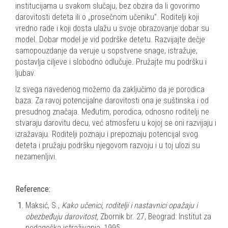
institucijama u svakom slučaju, bez obzira da li govorimo
darovitosti deteta ili o „prosečnom učeniku”. Roditelji koji
vredno rade i koji dosta ulažu u svoje obrazovanje dobar su
model. Dobar model je vid podrške detetu. Razvijajte dečje
samopouzdanje da veruje u sopstvene snage, istražuje,
postavlja ciljeve i slobodno odlučuje. Pružajte mu podršku i
ljubav.
Iz svega navedenog možemo da zaključimo da je porodica
baza. Za ravoj potencijalne darovitosti ona je suštinska i od
presudnog značaja. Međutim, porodica, odnosno roditelji ne
stvaraju darovitu decu, već atmosferu u kojoj se oni razvijaju i
izražavaju. Roditelji poznaju i prepoznaju potencijal svog
deteta i pružaju podršku njegovom razvoju i u toj ulozi su
nezamenljivi.
Reference:
Maksić, S.,
Kako učenici, roditelji i nastavnici opažaju i
obezbeđuju darovitost,
Zbornik br. 27, Beograd: Institut za
pedagoška istraživanja, 1995.