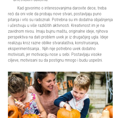
Kad govorimo o interesovanjima darovite dece, treba
reći da oni vole da probaju nove stvari, postavljaju puno
pitanja i vrlo su radoznali. Potrebna su im dodatna objašnjenja
i učestvuju u više različitih aktivnosti. Kreativnost im je na
zavidnom nivou. Imaju bujnu maštu, originalne ideje, njihova
perspektiva na dati problem uvek je iz drugačijeg ugla. Ideje
realizuju kroz razne oblike stvaralaštva, konstruisanja,
eksperimentisanja… Njih nije potrebno uvek dodatno
motivisati, jer motivaciju nose u sebi. Postavljaju visoke
ciljeve, motivisani su da postignu mnogo i budu uspešni.