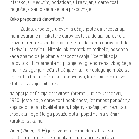
interakcije. Međutim, podsticanje i razvijanje darovitosti
moguće je samo kada se ona prepoznaje.
Kako prepoznati darovitost
?
Zadatak roditelja u ovom slučaju jeste da prepoznaju
manifestiranje i indikatore darovitosti, da deluju ispravno u
pravom trenutku za dobrobit deteta i da samu darovitost dalje
otkrivaju i razvijaju. Nimalo lak zadatak za roditelje, posebno
kada znamo da je pitanje prepoznavanja i identifikacija
darovitosti fundamentalno pitanje ovog fenomena, zbog čega
ima i neslaganja među stručnjacima. To neslaganje može se
ogledati u broju definicija o darovitosti, kojih ima preko dve
stotine. Izdvojila bih neke.
Najopštija definicija darovitosti (prema Čudina-Obradović,
1990) jeste da je darovitost neobičnost, iznimnost ponašanja
koja se ogleda u kvalitetnijem, boljem, značajnijem rezultatu ili
produktu nego što ga postižu ostali pojedinci sa sličnim
karakteristikama.
Viner (Winer, 1998) je govorio o pojmu darovitosti sa
odeđenim trima karakteristikama: prerani razvoj (brži