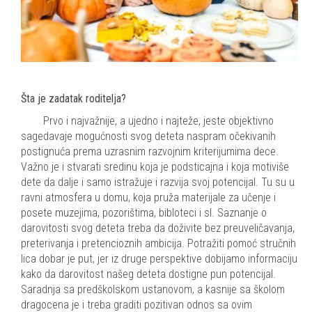
Šta je zadatak roditelja?
Prvo i najvažnije, a ujedno i najteže, jeste objektivno
sagedavaje mogućnosti svog deteta naspram očekivanih
postignuća prema uzrasnim razvojnim kriterijumima dece.
Važno je i stvarati sredinu koja je podsticajna i koja motiviše
dete da dalje i samo istražuje i razvija svoj potencijal. Tu su u
ravni atmosfera u domu, koja pruža materijale za učenje i
posete muzejima, pozorištima, bibloteci i sl. Saznanje o
darovitosti svog deteta treba da doživite bez preuveličavanja,
preterivanja i pretencioznih ambicija. Potražiti pomoć stručnih
lica dobar je put, jer iz druge perspektive dobijamo informaciju
kako da darovitost našeg deteta dostigne pun potencijal.
Saradnja sa predškolskom ustanovom, a kasnije sa školom
dragocena je i treba graditi pozitivan odnos sa ovim