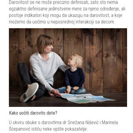
Darovitost se ne može precizno definisati, zato sto nema
egzaktno definisane jedinstvene mere za njeno određenje, ali
postoje indikatori koji mogu da ukazuju na darovitost, a koje
možemo da uočimo u neposrednoj interakciji sa decom.
Kako uočiti darovito dete?
U okviru obuke o darovitima dr Snežana Nišević i Marinela
Šćepanović ističu neke opšte pokazatelje: