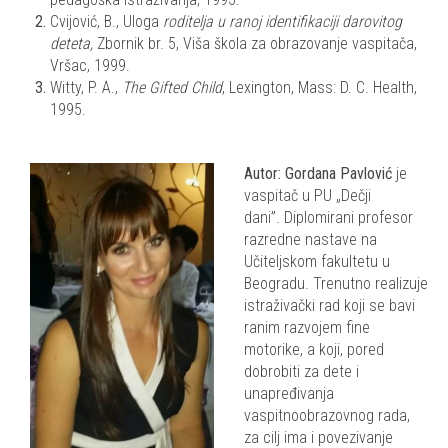
Cvijović, B., Uloga
roditelja u ranoj identifikaciji darovitog
deteta,
Zbornik br. 5, Viša škola za obrazovanje vaspitača,
Vršac, 1999.
Witty, P. A.,
The Gifted Child
,
Lexington, Mass: D. C. Health,
1995.
Autor:
Gordana Pavlović
je
v
aspitač u PU „Dečji
dani”.
Diplomirani profesor
razredne nastave na
Učiteljskom fakultetu u
Beogradu.
Trenutno realizuje
istraživački rad koji se bavi
ranim razvojem fine
motorike, a koji, pored
dobrobiti za dete i
unapređivanja
vaspitnoobrazovnog rada,
za cilj ima i povezivanje