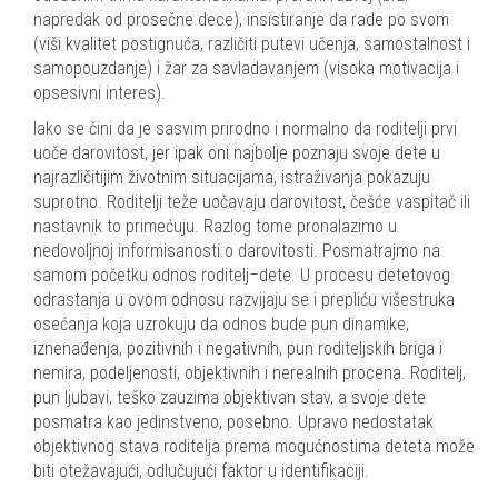
napredak od prosečne dece), insistiranje da rade po svom
(viši kvalitet postignuća, različiti putevi učenja, samostalnost i
samopouzdanje) i žar za savladavanjem (visoka motivacija i
opsesivni interes)
.
Iako se čini da je sasvim prirodno i normalno da roditelji prvi
uoče darovitost, jer ipak oni najbolje poznaju svoje dete u
najrazličitijim životnim situacijama, istraživanja pokazuju
suprotno. Roditelji teže uočavaju darovitost, češće vaspitač ili
nastavnik to primećuju. Razlog tome pronalazimo u
nedovoljnoj informisanosti o darovitosti. Posmatrajmo na
samom početku odnos roditelj–dete. U procesu detetovog
odrastanja u ovom odnosu razvijaju se i prepliću višestruka
osećanja koja uzrokuju da odnos bude pun dinamike,
iznenađenja, pozitivnih i negativnih, pun roditeljskih briga i
nemira, podeljenosti, objektivnih i nerealnih procena. Roditelj,
pun ljubavi, teško zauzima objektivan stav, a svoje dete
posmatra kao jedinstveno, posebno. Upravo nedostatak
objektivnog stava roditelja prema mogućnostima deteta može
biti otežavajući, odlučujući faktor u identifikaciji.