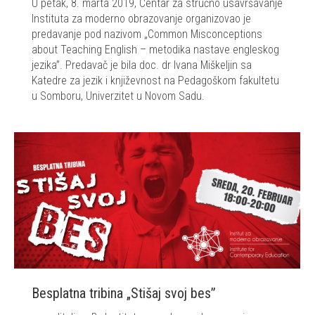
U petak, 8. marta 2019, Centar za stručno usavršavanje
Instituta za moderno obrazovanje organizovao je
predavanje pod nazivom „Common Misconceptions
about Teaching English – metodika nastave engleskog
jezika”. Predavač je bila doc. dr Ivana Miškeljin sa
Katedre za jezik i književnost na Pedagoškom fakultetu
u Somboru, Univerzitet u Novom Sadu.
Besplatna tribina „Stišaj svoj bes”