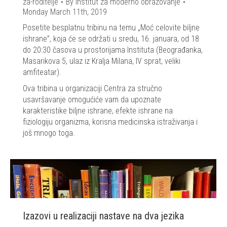
za-roditelje
By
Institut za moderno obrazovanje
Monday March 11th, 2019
Posetite besplatnu tribinu na temu „Moć celovite biljne
ishrane”, koja će se održati u sredu, 16. januara, od 18
do 20:30 časova u prostorijama Instituta (Beograđanka,
Masarikova 5, ulaz iz Kralja Milana, IV sprat, veliki
amfiteatar).
Ova tribina u organizaciji Centra za stručno
usavršavanje omogućiće vam da upoznate
karakteristike biljne ishrane, efekte ishrane na
fiziologiju organizma, korisna medicinska istraživanja i
još mnogo toga.
Izazovi u realizaciji nastave na dva jezika