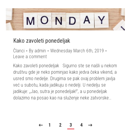
Kako zavoleti ponedeljak
Članci
By
admin
Wednesday March 6th, 2019
Leave a comment
Kako zavoleti ponedeljak Sigurno ste se našli u nekom
društvu gde je neko pominjao kako jedva čeka vikend, a
usred smo nedelje. Drugima se pak ovaj problem javlja
već u subotu, kada jadikuju o nedelji. U nedelju se
jadikuje: „Jao, sutra je ponedeljak!”, a u ponedeljak
dolazimo na posao kao na služenje neke zatvorske…
1
2
3
4