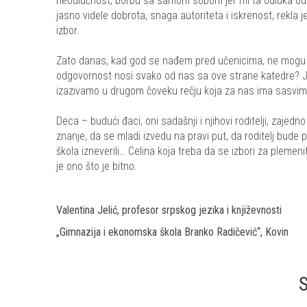
neodlučnost, borbu sa samom sobom jer mi ta odluka odr
jasno videle dobrota, snaga autoriteta i iskrenost, rekla
izbor.
Zato danas, kad god se nađem pred učenicima, ne mogu da s
odgovornost nosi svako od nas sa ove strane katedre? Je
izazivamo u drugom čoveku rečju koja za nas ima sasvi
Deca – budući đaci, oni sadašnji i njihovi roditelji, zajedn
znanje, da se mladi izvedu na pravi put, da roditelj bude
škola izneverili… Celina koja treba da se izbori za plemen
je ono što je bitno.
Valentina Jelić, profesor srpskog jezika i književnosti
„Gimnazija i ekonomska škola Branko Radičević“, Kovin
S