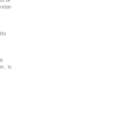
 su se
grešan
šta
li
bom… to