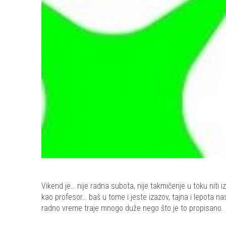
Vikend je… nije radna subota, nije takmičenje u toku niti i
kao profesor… baš u tome i jeste izazov, tajna i lepota na
radno vreme traje mnogo duže nego što je to propisano.