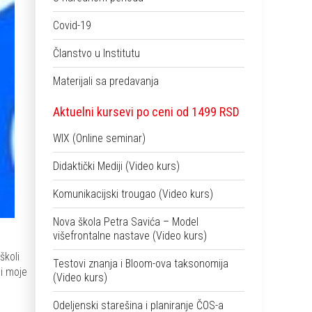
Covid-19
Članstvo u Institutu
Materijali sa predavanja
Aktuelni kursevi po ceni od 1499 RSD
WIX (Online seminar)
Didaktički Mediji (Video kurs)
Komunikacijski trougao (Video kurs)
Nova škola Petra Savića – Model
višefrontalne nastave (Video kurs)
školi
Testovi znanja i Bloom-ova taksonomija
li moje
(Video kurs)
Odeljenski starešina i planiranje ČOS-a