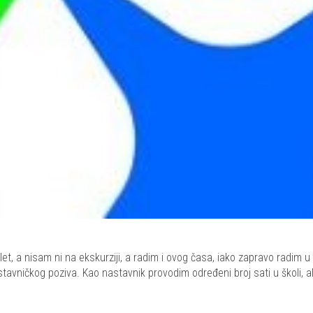
zlet, a nisam ni na ekskurziji, a radim i ovog časa, iako zapravo radim u 
stavničkog poziva. Kao nastavnik provodim određeni broj sati u školi, a