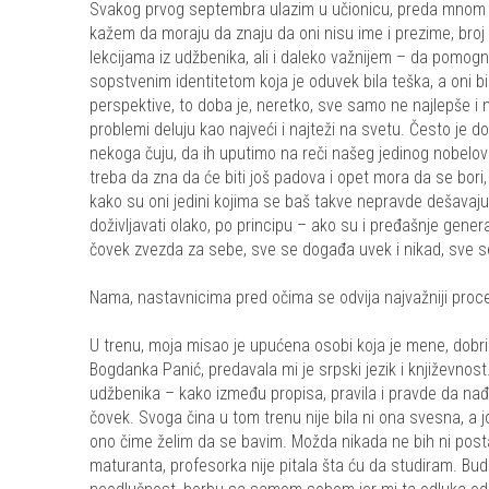
Svakog prvog septembra ulazim u učionicu, preda mnom su
kažem da moraju da znaju da oni nisu ime i prezime, broj 
lekcijama iz udžbenika, ali i daleko važnijem – da pomog
sopstvenim identitetom koja je oduvek bila teška, a oni b
perspektive, to doba je, neretko, sve samo ne najlepše i 
problemi deluju kao najveći i najteži na svetu. Često je do
nekoga čuju, da ih uputimo na reči našeg jedinog nobelov
treba da zna da će biti još padova i opet mora da se bori, 
kako su oni jedini kojima se baš takve nepravde dešavaju,
doživljavati olako, po principu – ako su i pređašnje generac
čovek zvezda za sebe, sve se događa uvek i nikad, sve se
Nama, nastavnicima pred očima se odvija najvažniji proce
U trenu, moja misao je upućena osobi koja je mene, dobri
Bogdanka Panić, predavala mi je srpski jezik i književnost
udžbenika – kako između propisa, pravila i pravde da n
čovek. Svoga čina u tom trenu nije bila ni ona svesna, a 
ono čime želim da se bavim. Možda nikada ne bih ni post
maturanta, profesorka nije pitala šta ću da studiram. Budu