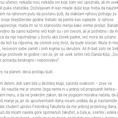
 učenici, nekada novi, nekada oni koje sam već upoznala, ali im uve
ili puka statistika. Doživljavam ih kao mlade duše koje treba da nauči
nem na njihovom putu da postanu ljudi, da olakšam njihovu potragu za
i svoje tinejdžerske godine trebalo da pamte kao najlepše. Iz njihove
najsrećnije, mada im se to stanovište menja kako vreme prolazi. Banaln
voljno da samo kažemo reči kojih su i oni svesni, ali je potrebno i da i
ca da nije najstrašnije u životu ako čovek padne, već mora da ustane… 
da teži ka ciljevima, da osmisli svoj život, da bude srećan. Muče ih mis
 nesvesni sebe samih i onih kojima su okruženi. Ali ih baš zato ne tre
ije preživele te godine i oni će, jer se uvek setim reči Danila Kiša: „Sva
 ponavlja beskrajno i neponovljivo“.
s na planeti: deca postaju ljudi…
m delom, dok sam bila u školskoj klupi, sačinila ovakvom – zove se
. Ali naučila me je onome čega nema ni u jednoj od propisanih lektira i
ađem meru, a da ne prekršim zakon, da ne pogazim moralna načela, da
još manje ja, jer do apsolventskih dana nisam uviđala da je nastavnički
ala student upravo Filološkog fakulteta da me jednog prolećnog dana,
ći da nisam navela gore spomenuti fakultet, a čula je, osetila i videla