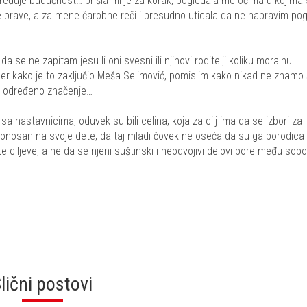
eđuje budućnost… prišla mi je za korak, pogledala me očima u kojima
 je prave, a za mene čarobne reči i presudno uticala da ne napravim po
e ne zapitam jesu li oni svesni ili njihovi roditelji koliku moralnu
r kako je to zaključio Meša Selimović, pomislim kako nikad ne znamo 
m određeno značenje…
o sa nastavnicima, oduvek su bili celina, koja za cilj ima da se izbori za
 ponosan na svoje dete, da taj mladi čovek ne oseća da su ga porodica i
ite ciljeve, a ne da se njeni suštinski i neodvojivi delovi bore među so
lični postovi