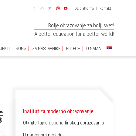
DL platforma
|
Kontakt
JEKTI
SONS
ZA NASTAVNIKE
EDTECH
O NAMA
Facebook
Linkedin
Instagram
YouTube
Bolje obrazovanje za bolji svet!
A better education for a better world!
JEKTI
SONS
ZA NASTAVNIKE
EDTECH
O NAMA
Institut za moderno obrazovanje
UN
3
Otkrijte tajnu uspeha finskog obrazovanja
U narednom periodu