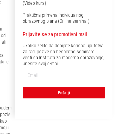
k
(Video kurs)
m
Praktična primena individualnog
obrazovnog plana (Online seminar)
i
Prijavite se za promotivni mail
h od
ali
Ukoliko želite da dobijate korisna uputstva
li
za rad, pozive na besplatne seminare i
ba
vesti sa Instituta za moderno obrazovanje,
ki je
unesite svoj e-mail.
 budem
 poziv
 kao
 moju