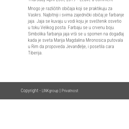
Mnogo je različitih običaja koji se praktikuju za
Vaskrs. Najbitniji i svima zajednički običaj je farbanje
jaja. Jaja se kuvaju u vodi koju je sveštenik osvetio
u toku Velikog posta. Farbaju se u crvenu boju.
Simbolika farbanja jaja vrši se u spomen na događaj
kada je sveta Marija Magdalina Mironosica putovala
u Rim da propoveda Jevanđelje, i posetila cara
Tiberija.
Copyright -
|
LINKgroup
Privatnost