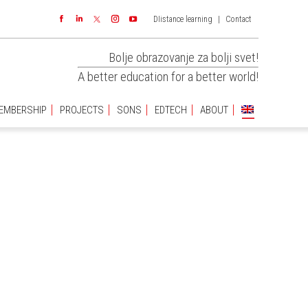
DIistance learning
|
Contact
EMBERSHIP
PROJECTS
SONS
EDTECH
ABOUT
Facebook
Linkedin
Instagram
YouTube
Bolje obrazovanje za bolji svet!
A better education for a better world!
EMBERSHIP
PROJECTS
SONS
EDTECH
ABOUT
You are
here: