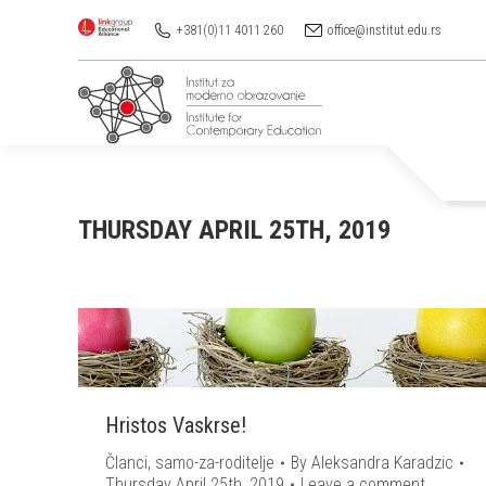
+381(0)11 4011 260
office@institut.edu.rs
THURSDAY APRIL 25TH, 2019
Hristos Vaskrse!
Članci
,
samo-za-roditelje
By
Aleksandra Karadzic
Thursday April 25th, 2019
Leave a comment