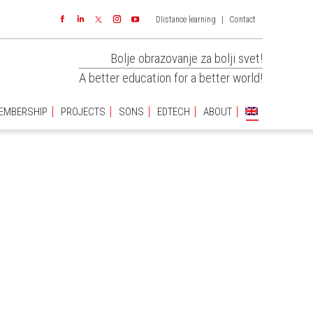
DIistance learning
|
Contact
EMBERSHIP
PROJECTS
SONS
EDTECH
ABOUT
Facebook
Linkedin
Instagram
YouTube
Bolje obrazovanje za bolji svet!
A better education for a better world!
EMBERSHIP
PROJECTS
SONS
EDTECH
ABOUT
You are
here: