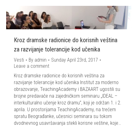
Kroz dramske radionice do korisnih veština
za razvijanje tolerancije kod učenika
Vesti
By
admin
Sunday April 23rd, 2017
Leave a comment
Kroz dramske radionice do korisnih veština za
razvijanje tolerancije kod učenika Institut za moderno
obrazovanje, TeachingAcademy i BAZAART ugostili su
brojne predavače na zajedničkom seminaru „IDEAL –
interkulturalno učenje kroz dramu”, koji je održan 1. i 2.
aprila. U prostorijama TeachingAcademy, na trećem
spratu Beograđanke, učesnici seminara su tokom
dvodnevnog usavršavanja stekli korisne veštine, koje…