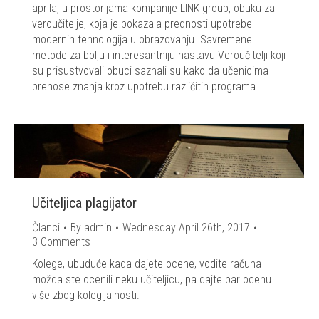
aprila, u prostorijama kompanije LINK group, obuku za
veroučitelje, koja je pokazala prednosti upotrebe
modernih tehnologija u obrazovanju. Savremene
metode za bolju i interesantniju nastavu Veroučitelji koji
su prisustvovali obuci saznali su kako da učenicima
prenose znanja kroz upotrebu različitih programa…
Učiteljica plagijator
Članci
By
admin
Wednesday April 26th, 2017
3 Comments
Kolege, ubuduće kada dajete ocene, vodite računa –
možda ste ocenili neku učiteljicu, pa dajte bar ocenu
više zbog kolegijalnosti.