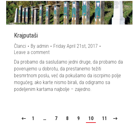
Krajputaši
Članci
By
admin
Friday April 21st, 2017
Leave a comment
Da probamo da saslušamo jedni druge, da probamo da
poverujemo u dobrotu, da prestanemo težiti
besmrtnom poslu, već da pokušamo da iscrpimo polje
mogućeg; ako karte nismo birali, da odigramo sa
podeljenim kartama najbolje – zajedno.
1
…
7
8
9
10
11