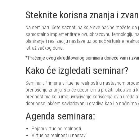
Steknite korisna znanja i zvan
Na seminaru ćete saznati na koje sve načine možete da pr
samostalno implementirate ovu obrazovnu tehnologiju n
planiranje i realizaciju nastave uz pomoć virtuelne realno
istraživačkog duha.
*Praćenje ovog akreditovanog seminara doneće vam i zvanič
Kako će izgledati seminar?
Seminar „Primena virtuelne realnosti u nastavnom procesu
prenošenja znanja, što će učesnicima pružiti iskustvo u 
prednostima koju ima uvršćivanje korišćenja ovih uređaj
doprinese lakšem savladavanju gradiva kao i o načinima š
Agenda seminara:
Pojam virtuelne realnosti
Virtuelna realnost u nastavi