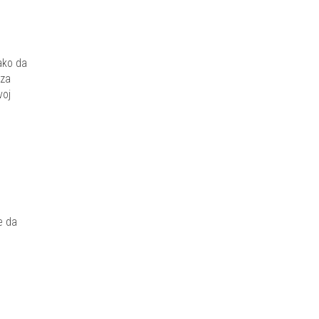
ako da
 za
voj
e da