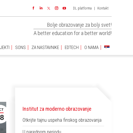
DL platforma
|
Kontakt
JEKTI
SONS
ZA NASTAVNIKE
EDTECH
O NAMA
Facebook
Linkedin
Instagram
YouTube
Bolje obrazovanje za bolji svet!
A better education for a better world!
JEKTI
SONS
ZA NASTAVNIKE
EDTECH
O NAMA
Institut za moderno obrazovanje
CT
8
Otkrijte tajnu uspeha finskog obrazovanja
U narednom periodu