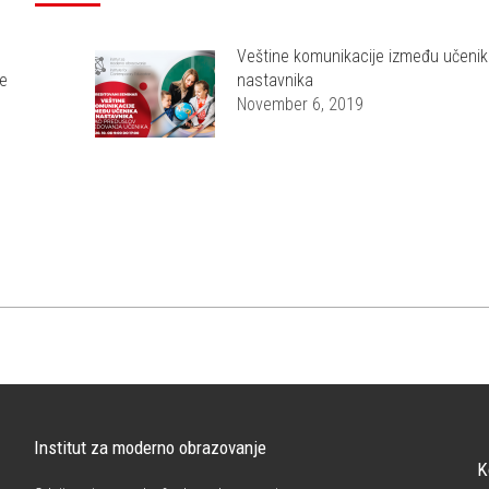
Veštine komunikacije između učenik
ke
nastavnika
November 6, 2019
Institut za moderno obrazovanje
K