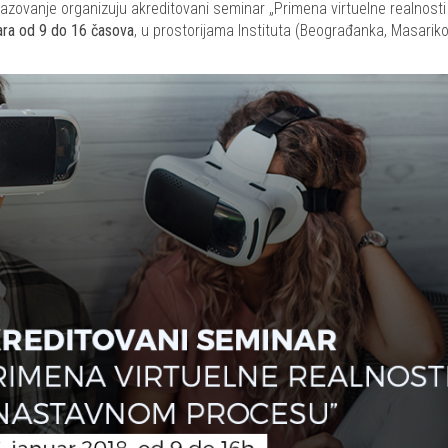
azovanje organizuju akreditovani seminar „Primena virtuelne realnosti
uara od 9 do 16 časova
, u prostorijama Instituta (Beograđanka, Masariko