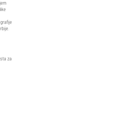
njem
dike
grafije
bije.
esta za