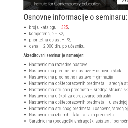
Osnovne informacije o seminaru:
broj u katalogu –
325
,
kompetencije – K2,
prioritetna oblast – P3,
cena – 2.000 din. po učesniku.
Akreditovani seminar je namenjen:
Nastavnicima razredne nastave
Nastavnicima predmetne nastave – osnovna škola
Nastavnicima predmetne nastave – gimnazija
Nastavnicima opšteobrazovnih predmeta – srednja st
Nastavnicima stručnih predmeta – srednja stručna šk
Nastavnicima u školi za obrazovanje odraslih
Nastavnicima opšteobrazovnih predmeta – u srednjoj u
Nastavnicima stručnog predmeta u osnovnoj/srednjoj u
Nastavnicima izbornih i fakultativnih predmeta
Saradnicima (pedagoški andragoški asistent i pomoćn