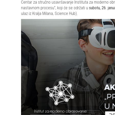
Centar za stručno usavršavanje Instituta za moderno obr
nastavnom procesu”, koji će se održati u
subotu, 26. jan
ulaz iz Kralja Milana, Science Hub).