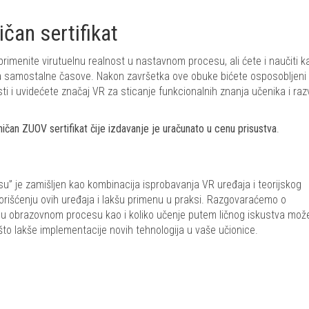
ičan sertifikat
imenite virutuelnu realnost u nastavnom procesu, ali ćete i naučiti k
a samostalne časove. Nakon završetka ove obuke bićete osposobljeni
sti i uvidećete značaj VR za sticanje funkcionalnih znanja učenika i raz
an ZUOV sertifikat čije izdavanje je uračunato u cenu prisustva
.
” je zamišljen kao kombinacija isprobavanja VR uređaja i teorijskog
korišćenju ovih uređaja i lakšu primenu u praksi. Razgovaraćemo o
a u obrazovnom procesu kao i koliko učenje putem ličnog iskustva mož
to lakše implementacije novih tehnologija u vaše učionice.