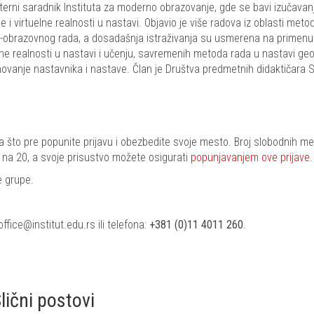
erni saradnik Instituta za moderno obrazovanje, gde se bavi izučava
i virtuelne realnosti u nastavi. Objavio je više radova iz oblasti meto
no-obrazovnog rada, a dosadašnja istraživanja su usmerena na primenu
elne realnosti u nastavi i učenju, savremenih metoda rada u nastavi geo
ovanje nastavnika i nastave. Član je Društva predmetnih didaktičara Sr
da što pre popunite prijavu i obezbedite svoje mesto. Broj slobodnih m
 na 20, a svoje prisustvo možete osigurati
popunjavanjem ove prijave
.
e grupe.
fice@institut.edu.rs ili telefona:
+381 (0)11 4011 260
.
lični postovi