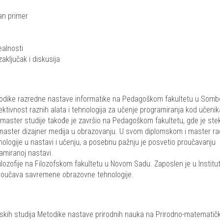
an primer
ealnosti
aključak i diskusija
todike razredne nastave informatike na Pedagoškom fakultetu u Somb
ktivnost raznih alata i tehnologija za učenje programiranja kod učenik
 master studije takođe je završio na Pedagoškom fakultetu, gde je ste
 master dizajner medija u obrazovanju. U svom diplomskom i master r
logije u nastavi i učenju, a posebnu pažnju je posvetio proučavanju
amiranoj nastavi.
ilozofije na Filozofskom fakultetu u Novom Sadu. Zaposlen je u Institu
roučava savremene obrazovne tehnologije.
rskih studija Metodike nastave prirodnih nauka na Prirodno-matemati