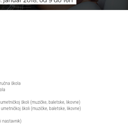
ručna škola
ola
metničkoj školi (muzičke, baletske, likovne)
metničkoj školi (muzičke, baletske, likovne)
i nastavnik)