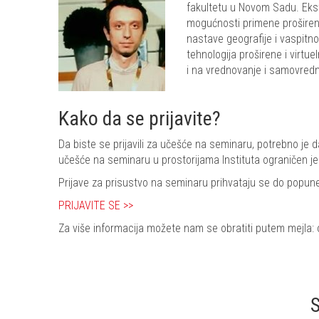
fakultetu u Novom Sadu. Ekst
mogućnosti primene proširene 
nastave geografije i vaspit
tehnologija proširene i virtu
i na vrednovanje i samovredn
Kako da se prijavite?
Da biste se prijavili za učešće na seminaru, potrebno je 
učešće na seminaru u prostorijama Instituta ograničen je
Prijave za prisustvo na seminaru prihvataju se do popun
PRIJAVITE SE >>
Za više informacija možete nam se obratiti putem mejla: of
S