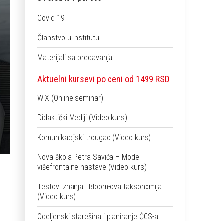
Covid-19
Članstvo u Institutu
Materijali sa predavanja
Aktuelni kursevi po ceni od 1499 RSD
WIX (Online seminar)
Didaktički Mediji (Video kurs)
Komunikacijski trougao (Video kurs)
Nova škola Petra Savića – Model
višefrontalne nastave (Video kurs)
Testovi znanja i Bloom-ova taksonomija
(Video kurs)
Odeljenski starešina i planiranje ČOS-a