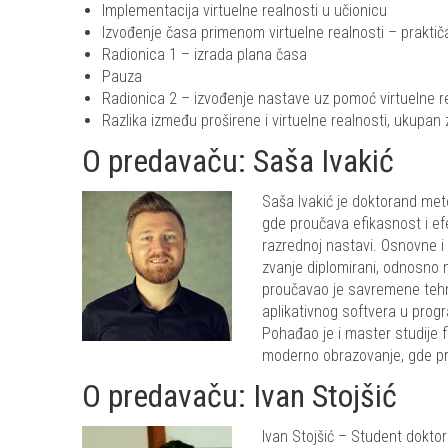
Implementacija virtuelne realnosti u učionicu
Izvođenje časa primenom virtuelne realnosti – praktič
Radionica 1 – izrada plana časa
Pauza
Radionica 2 – izvođenje nastave uz pomoć virtuelne r
Razlika između proširene i virtuelne realnosti, ukupan z
O predavaču: Saša Ivakić
Saša Ivakić je doktorand me
gde proučava efikasnost i efe
razrednoj nastavi. Osnovne i
zvanje diplomirani, odnosno
proučavao je savremene tehno
aplikativnog softvera u progr
Pohađao je i master studije f
moderno obrazovanje, gde p
O predavaču: Ivan Stojšić
Ivan Stojšić – Student dokto