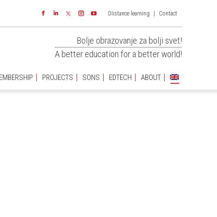
DIistance learning
|
Contact
EMBERSHIP
PROJECTS
SONS
EDTECH
ABOUT
Facebook
Linkedin
Instagram
YouTube
Bolje obrazovanje za bolji svet!
A better education for a better world!
EMBERSHIP
PROJECTS
SONS
EDTECH
ABOUT
You are
here: