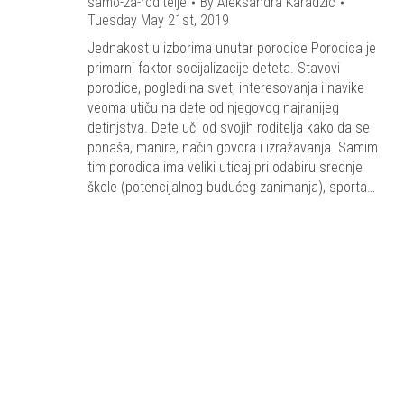
samo-za-roditelje
By
Aleksandra Karadzic
Tuesday May 21st, 2019
Jednakost u izborima unutar porodice Porodica je
primarni faktor socijalizacije deteta. Stavovi
porodice, pogledi na svet, interesovanja i navike
veoma utiču na dete od njegovog najranijeg
detinjstva. Dete uči od svojih roditelja kako da se
ponaša, manire, način govora i izražavanja. Samim
tim porodica ima veliki uticaj pri odabiru srednje
škole (potencijalnog budućeg zanimanja), sporta…